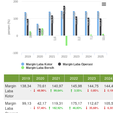
200
175,2
146,0
144,8
144,5
143,6
141,0
138,3
119,3
100
112,7
105,6
persen (%)
102,2
99,1
70,6
44,4
42,2
26,0
0
12,4
7,1
1,6
2,2
-100
2019
2020
2021
2022
2023
2024
2025
Margin Laba Kotor
Margin Laba Operasi
Margin Laba Bersih
2019
2020
2021
2022
2023
2024
Margin
138,34
70,61
140,97
145,98
144,75
144,
Laba
-
48,96%
99,64%
3,55%
0,85%
0,1
Kotor
Margin
99,13
42,17
119,31
175,17
112,67
105,
Laba
-
57,46%
182,92%
46,83%
35,68%
6,3