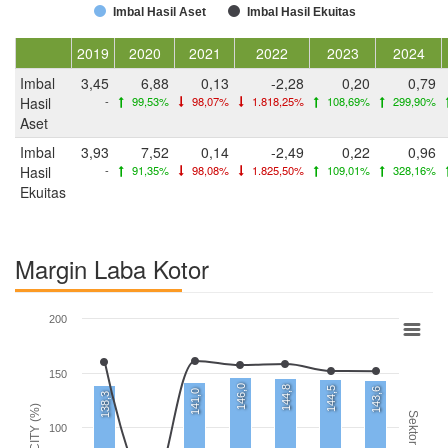
Imbal Hasil Aset
Imbal Hasil Ekuitas
2019
2020
2021
2022
2023
2024
Imbal
3,45
6,88
0,13
-2,28
0,20
0,79
Hasil
-
99,53%
98,07%
1.818,25%
108,69%
299,90%
Aset
Imbal
3,93
7,52
0,14
-2,49
0,22
0,96
Hasil
-
91,35%
98,08%
1.825,50%
109,01%
328,16%
Ekuitas
Margin Laba Kotor
200
150
146,0
144,8
144,5
143,6
141,0
138,3
CITY (%)
Sektor
100