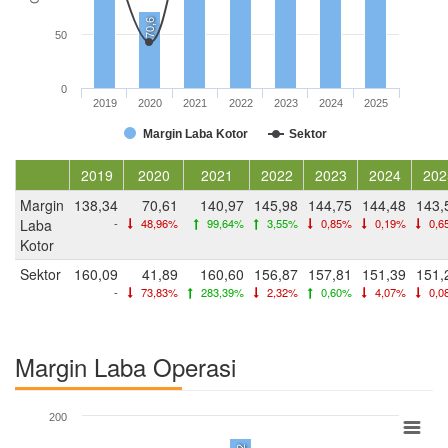
70,6
50
0
2019
2020
2021
2022
2023
2024
2025
Margin Laba Kotor
Sektor
2019
2020
2021
2022
2023
2024
202
Margin
138,34
70,61
140,97
145,98
144,75
144,48
143,
Laba
-
48,96%
99,64%
3,55%
0,85%
0,19%
0,6
Kotor
Sektor
160,09
41,89
160,60
156,87
157,81
151,39
151,
-
73,83%
283,39%
2,32%
0,60%
4,07%
0,0
Margin Laba Operasi
200