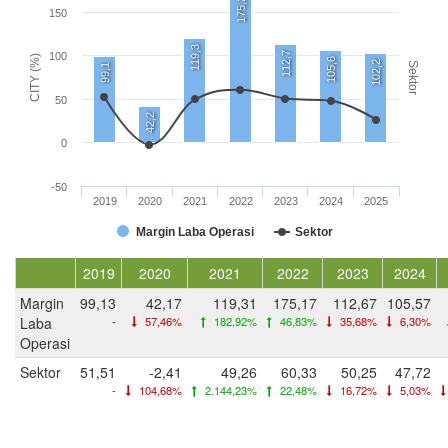
175,2
150
119,3
112,7
100
CITY (%)
105,6
102,2
Sektor
99,1
50
42,2
0
-50
2019
2020
2021
2022
2023
2024
2025
Margin Laba Operasi
Sektor
2019
2020
2021
2022
2023
2024
Margin
99,13
42,17
119,31
175,17
112,67
105,57
Laba
-
57,46%
182,92%
46,83%
35,68%
6,30%
Operasi
Sektor
51,51
-2,41
49,26
60,33
50,25
47,72
-
104,68%
2.144,23%
22,48%
16,72%
5,03%