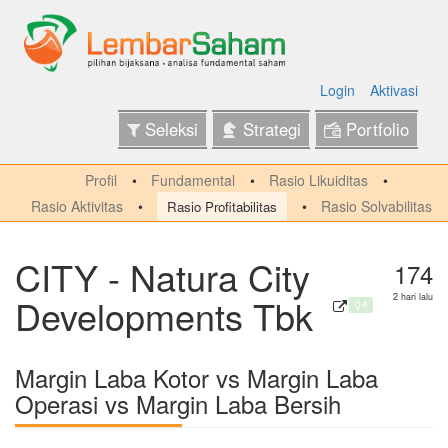
Login
Aktivasi
Seleksi
Strategi
Portfolio
Profil
Fundamental
Rasio Likuiditas
Rasio Aktivitas
Rasio Solvabilitas
Rasio Profitabilitas
CITY - Natura City
174
Developments Tbk
2 hari lalu
Q4
Margin Laba Kotor vs Margin Laba
Operasi vs Margin Laba Bersih