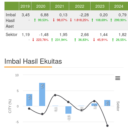
2019
2020
2021
2022
2023
2024
Imbal
3,45
6,88
0,13
-2,28
0,20
0,79
Hasil
-
99,53%
98,07%
1.818,25%
108,69%
299,90%
Aset
Sektor
1,19
-1,48
1,95
2,66
1,44
1,82
-
223,76%
231,94%
36,83%
45,91%
26,55%
Imbal Hasil Ekuitas
10
7,5
5
3,9
CITY (%)
Sektor
2,0
0
1,0
0,1
0,2
-2,5
-5