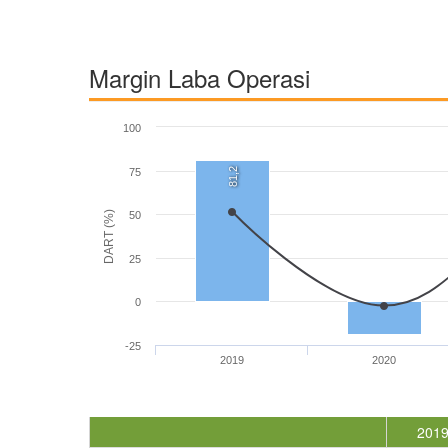
Margin Laba Operasi
100
81,2
75
DART (%)
50
25
0
-25
2019
2020
201