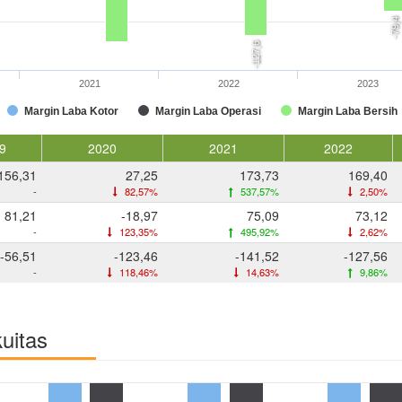
-79,4
-127,6
2021
2022
2023
Margin Laba Kotor
Margin Laba Operasi
Margin Laba Bersih
9
2020
2021
2022
156,31
27,25
173,73
169,40
-
82,57%
537,57%
2,50%
81,21
-18,97
75,09
73,12
-
123,35%
495,92%
2,62%
-56,51
-123,46
-141,52
-127,56
-
118,46%
14,63%
9,86%
kuitas