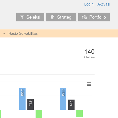
Login
Aktivasi
Seleksi
Strategi
Portfolio
Rasio Solvabilitas
140
2 hari lalu
153,7
153,7
77,5
74,3