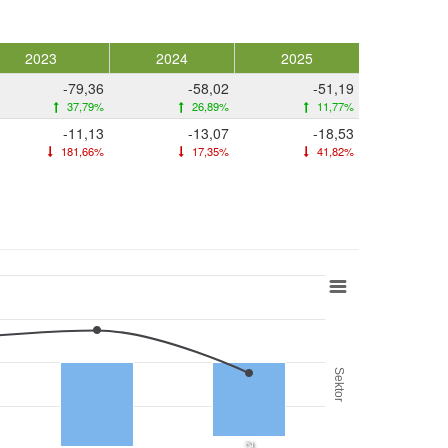
2023
2024
2025
-79,36
-58,02
-51,19
37,79%
26,89%
11,77%
-11,13
-13,07
-18,53
181,66%
17,35%
41,82%
Sektor