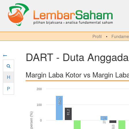
Profil
Fundamen
DART - Duta Anggada
Margin Laba Kotor vs Margin Lab
H
P
200
156,3
100
81,2
persen (%)
27,3
0
-19,0