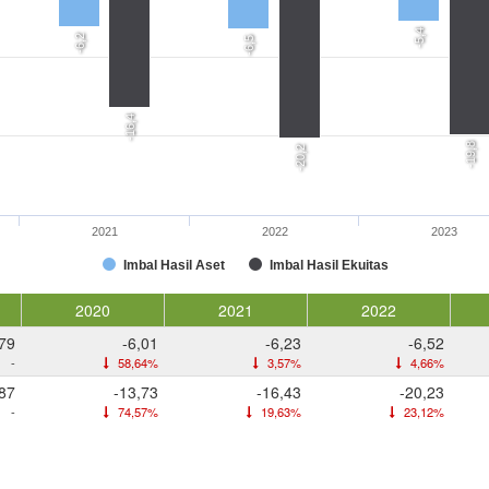
-5,4
-6,2
-6,5
-16,4
-19,8
-20,2
2021
2022
2023
Imbal Hasil Aset
Imbal Hasil Ekuitas
2020
2021
2022
,79
-6,01
-6,23
-6,52
-
58,64%
3,57%
4,66%
,87
-13,73
-16,43
-20,23
-
74,57%
19,63%
23,12%