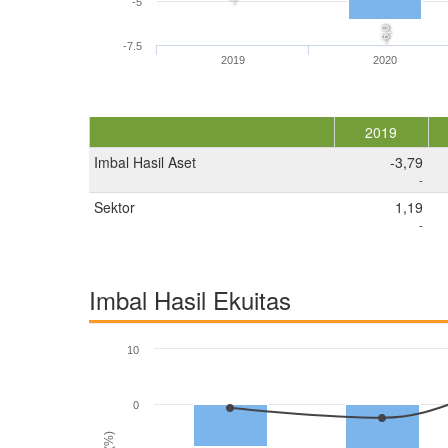
-5
-6,0
-7.5
2019
2020
2019
Imbal Hasil Aset
-3,79
-
Sektor
1,19
-
Imbal Hasil Ekuitas
10
0