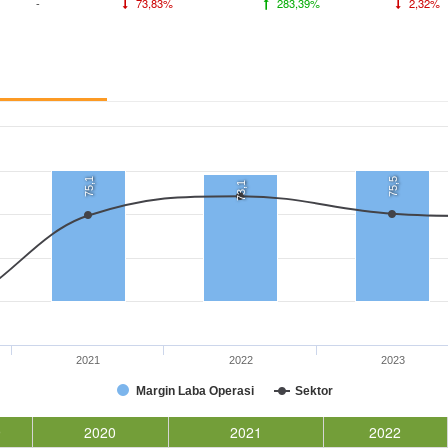
-
73,83%
283,39%
2,32%
75,1
75,5
73,1
2021
2022
2023
Margin Laba Operasi
Sektor
9
2020
2021
2022