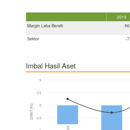
2019
Margin Laba Bersih
-56
Sektor
-7
Imbal Hasil Aset
5
2.5
DART (%)
0
-2.5
-3,8