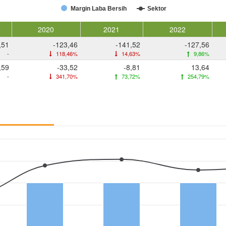
Margin Laba Bersih
Sektor
2020
2021
2022
,51
-123,46
-141,52
-127,56
-
118,46%
14,63%
9,86%
,59
-33,52
-8,81
13,64
-
341,70%
73,72%
254,79%