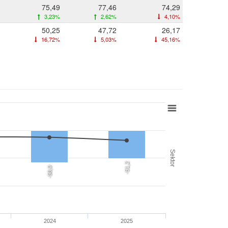
75,49
77,46
74,29
3,23%
2,62%
4,10%
50,25
47,72
26,17
16,72%
5,03%
45,16%
Sektor
-51,2
-58,0
2024
2025