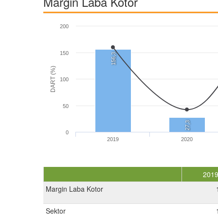
Margin Laba Kotor
200
150
156,3
DART (%)
100
50
27,3
0
2019
2020
201
Margin Laba Kotor
Sektor