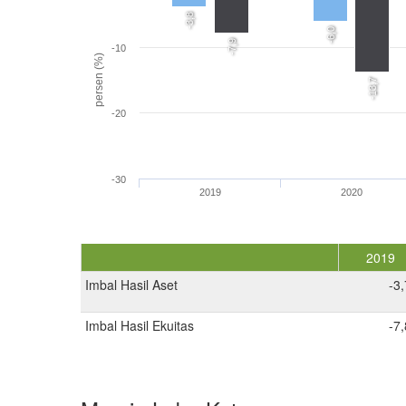
-3,8
-6,0
-7,9
-10
persen (%)
-13,7
-20
-30
2019
2020
2019
Imbal Hasil Aset
-3
Imbal Hasil Ekuitas
-7