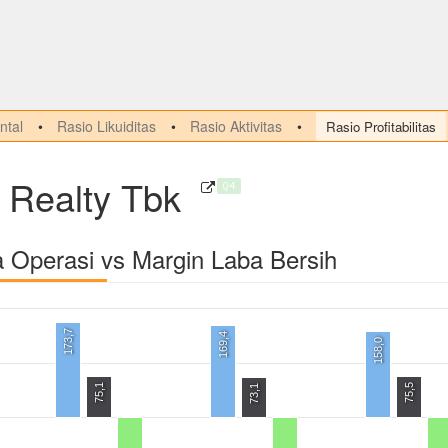
tal
Rasio Likuiditas
Rasio Aktivitas
Rasio Profitabilitas
 Realty Tbk
Q4
a Operasi vs Margin Laba Bersih
173,7
169,4
158,0
75,1
75,5
73,1