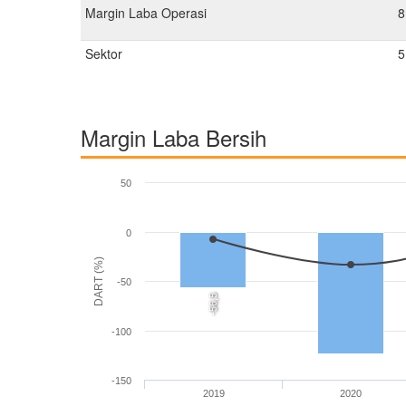
Margin Laba Operasi
8
Sektor
5
Margin Laba Bersih
50
0
DART (%)
-50
-56,5
-100
-150
2019
2020