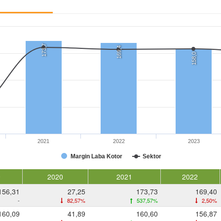
173,7
169,4
158,0
2021
2022
2023
Margin Laba Kotor
Sektor
9
2020
2021
2022
156,31
27,25
173,73
169,40
-
82,57%
537,57%
2,50%
160,09
41,89
160,60
156,87