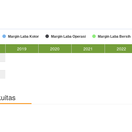
Margin Laba Kotor
Margin Laba Operasi
Margin Laba Bersih
2019
2020
2021
2022
kuitas