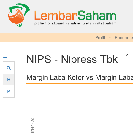
Profil
Fundamen
NIPS - Nipress Tbk
Margin Laba Kotor vs Margin Lab
H
P
persen (%)