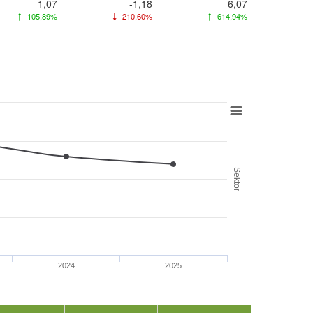
1,07
-1,18
6,07
105,89%
210,60%
614,94%
Sektor
2024
2025