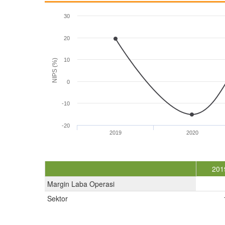
30
20
10
NIPS (%)
0
-10
-20
2019
2020
201
Margin Laba Operasi
Sektor