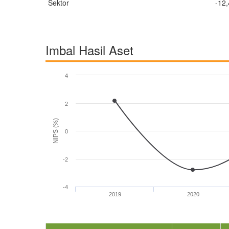
Sektor
-12
Imbal Hasil Aset
4
2
NIPS (%)
0
-2
-4
2019
2020