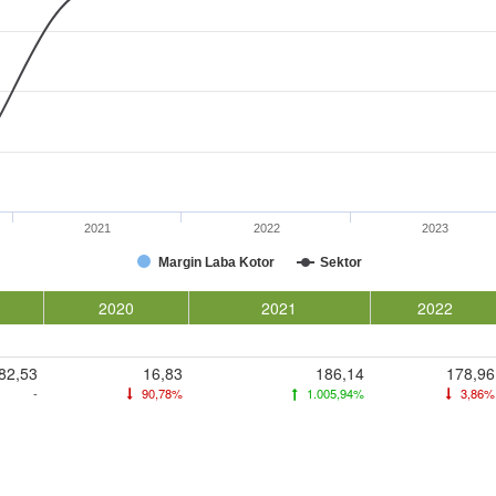
2021
2022
2023
Margin Laba Kotor
Sektor
2020
2021
2022
82,53
16,83
186,14
178,96
-
90,78%
1.005,94%
3,86%