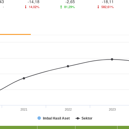
,43
-14,18
-2,65
-18,11
-
14,02%
81,29%
582,61%
2021
2022
2023
Imbal Hasil Aset
Sektor