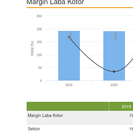
Margin Laba Kotor
250
200
193,1
191,4
150
PANI (%)
100
50
0
2019
2020
2019
Margin Laba Kotor
1
Sektor
1