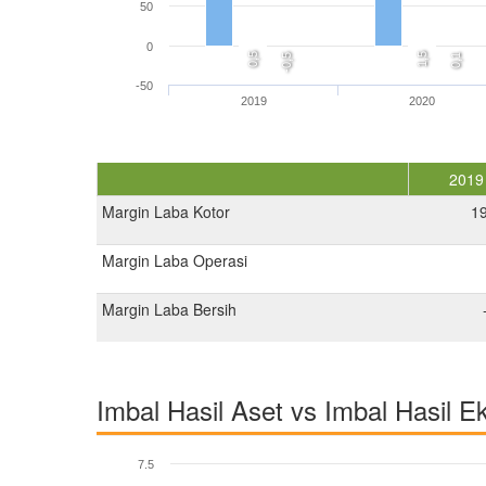
50
0
0,5
1,5
-0,5
0,1
-50
2019
2020
2019
Margin Laba Kotor
1
Margin Laba Operasi
Margin Laba Bersih
Imbal Hasil Aset vs Imbal Hasil E
7.5