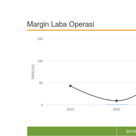
Margin Laba Operasi
150
100
PANI (%)
50
0
2019
2020
2019