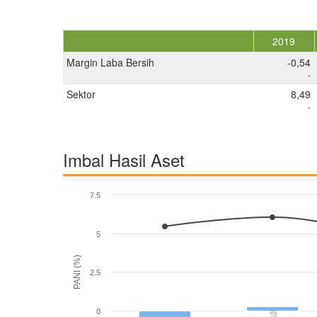
2019
Margin Laba Bersih
-0,54
-
Sektor
8,49
-
Imbal Hasil Aset
7.5
5
PANI (%)
2.5
0
0,2