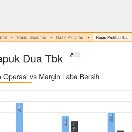
tal
Rasio Likuiditas
Rasio Aktivitas
Rasio Profitabilitas
Kapuk Dua Tbk
Q1
a Operasi vs Margin Laba Bersih
194,4
150,0
131,1
108,3