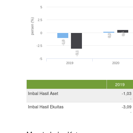
5
persen (%)
2.5
0
0,6
0,2
-1,0
-2.5
-3,1
-5
2019
2020
2019
Imbal Hasil Aset
-1,03
-
Imbal Hasil Ekuitas
-3,09
-