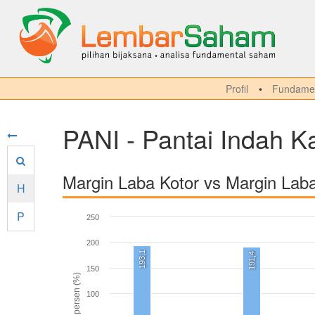
Profil
Fundamen
PANI - Pantai Indah 
Margin Laba Kotor vs Margin Lab
H
P
250
200
193,1
191,4
150
persen (%)
100