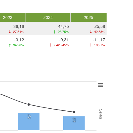
2023
2024
2025
36,16
44,75
25,58
27,54%
23,75%
42,83%
-0,12
-9,31
-11,17
94,96%
7.425,45%
19,97%
Sektor
2,7
2,2