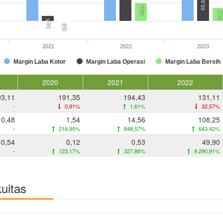
65,6
49,9
36,2
14,6
0,5
2021
2022
2023
Margin Laba Kotor
Margin Laba Operasi
Margin Laba Bersih
2020
2021
2022
93,11
191,35
194,43
131,11
-
0,91%
1,61%
32,57%
0,48
1,54
14,56
108,25
-
216,95%
848,57%
643,42%
-0,54
0,12
0,53
49,90
-
123,17%
327,86%
9.290,91%
kuitas