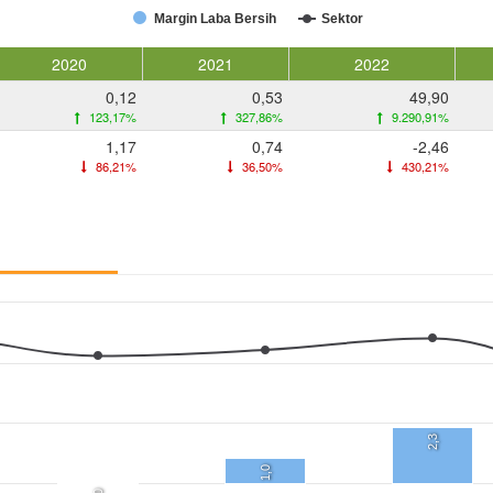
Margin Laba Bersih
Sektor
2020
2021
2022
0,12
0,53
49,90
123,17%
327,86%
9.290,91%
1,17
0,74
-2,46
86,21%
36,50%
430,21%
2,3
1,0