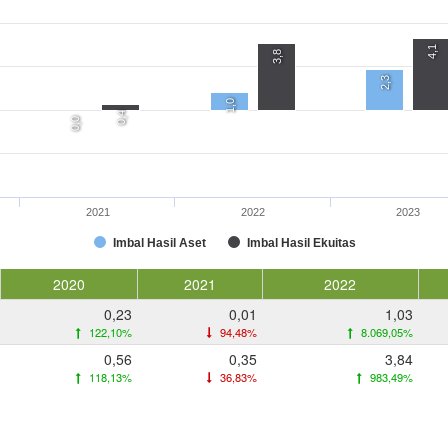
4,1
3,8
2,3
1,0
0,4
0,0
2021
2022
2023
Imbal Hasil Aset
Imbal Hasil Ekuitas
2020
2021
2022
0,23
0,01
1,03
122,10%
94,48%
8.069,05%
0,56
0,35
3,84
118,13%
36,83%
983,49%