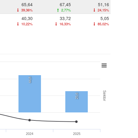
65,64
67,45
51,16
39,36%
2,77%
24,15%
40,30
33,72
5,05
10,22%
16,33%
85,02%
44,8
Sektor
25,6
2024
2025