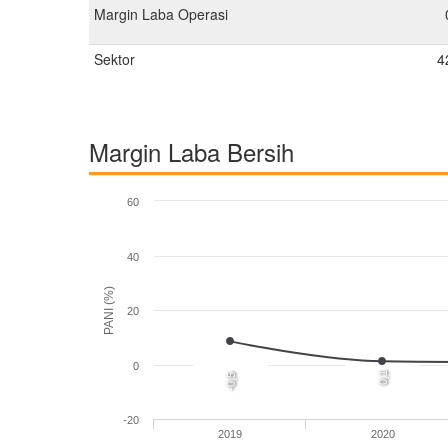
Margin Laba Operasi
Sektor
4
Margin Laba Bersih
60
40
PANI (%)
20
0
0,1
-0,5
-20
2019
2020