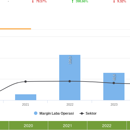
-
79,57%
398,66%
9,32%
108,3
65,6
2021
2022
2023
Margin Laba Operasi
Sektor
2020
2021
2022