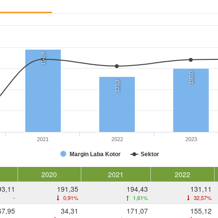
194,4
150,0
131,1
2021
2022
2023
Margin Laba Kotor
Sektor
2020
2021
2022
93,11
191,35
194,43
131,11
-
0,91%
1,61%
32,57%
67,95
34,31
171,07
155,12