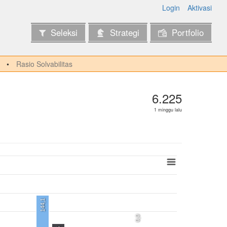
Login
Aktivasi
Seleksi
Strategi
Portfolio
Rasio Solvabilitas
6.225
1 minggu lalu
144,1
0,0