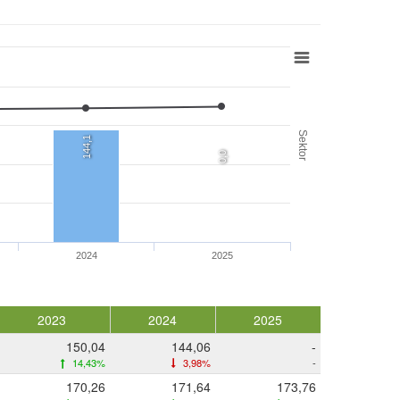
Sektor
144,1
0,0
2024
2025
2023
2024
2025
150,04
144,06
-
14,43%
3,98%
-
170,26
171,64
173,76