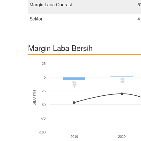
Margin Laba Operasi
5
Sektor
4
Margin Laba Bersih
25
0
1,8
-4,7
-25
SILO (%)
-50
-75
-100
2019
2020