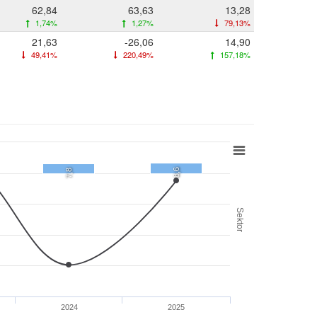
62,84
63,63
13,28
1,74%
1,27%
79,13%
21,63
-26,06
14,90
49,41%
220,49%
157,18%
8,6
7,8
Sektor
2024
2025