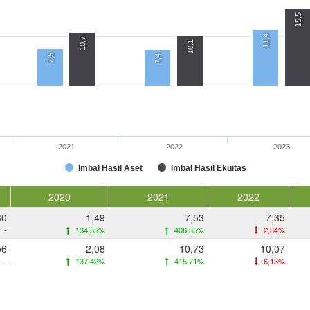
15,5
11,4
10,7
10,1
7,5
7,4
2021
2022
2023
Imbal Hasil Aset
Imbal Hasil Ekuitas
2020
2021
2022
30
1,49
7,53
7,35
-
134,55%
406,35%
2,34%
56
2,08
10,73
10,07
-
137,42%
415,71%
6,13%