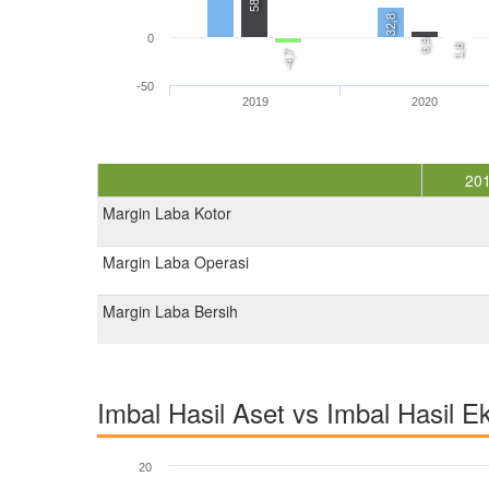
58,0
32,8
0
6,9
1,8
-4,7
-50
2019
2020
20
Margin Laba Kotor
Margin Laba Operasi
Margin Laba Bersih
Imbal Hasil Aset vs Imbal Hasil E
20