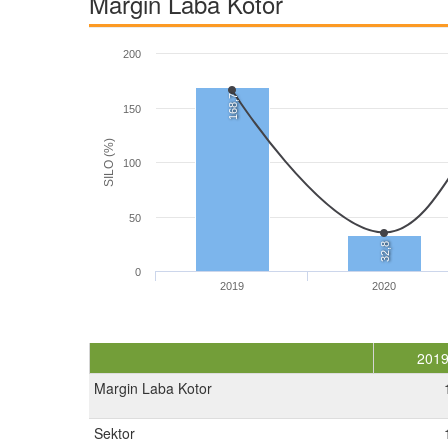
Margin Laba Kotor
200
168,7
150
SILO (%)
100
50
32,8
0
2019
2020
201
Margin Laba Kotor
Sektor