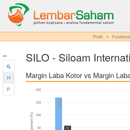
Profil
Fundamen
SILO - Siloam Internat
Margin Laba Kotor vs Margin Lab
H
P
200
168,7
150
persen (%)
100
50