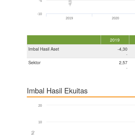
-5
-4,3
-10
2019
2020
2019
Imbal Hasil Aset
-4,30
-
Sektor
2,57
-
Imbal Hasil Ekuitas
20
10