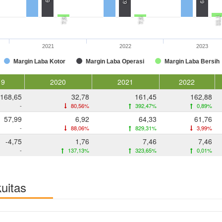
11,1
7,5
7,5
2021
2022
2023
Margin Laba Kotor
Margin Laba Operasi
Margin Laba Bersih
19
2020
2021
2022
168,65
32,78
161,45
162,88
-
80,56%
392,47%
0,89%
57,99
6,92
64,33
61,76
-
88,06%
829,31%
3,99%
-4,75
1,76
7,46
7,46
-
137,13%
323,65%
0,01%
kuitas