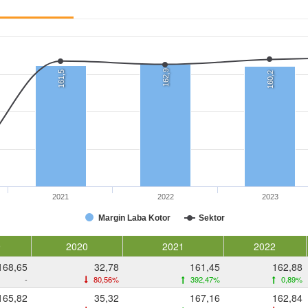
162,9
161,5
160,2
2021
2022
2023
Margin Laba Kotor
Sektor
9
2020
2021
2022
168,65
32,78
161,45
162,88
-
80,56%
392,47%
0,89%
165,82
35,32
167,16
162,84