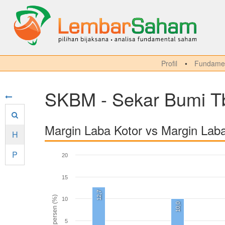
Profil
Fundamen
SKBM - Sekar Bumi T
Margin Laba Kotor vs Margin Lab
H
P
20
15
12,7
persen (%)
10
10,0
5