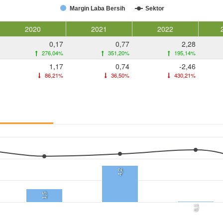
Margin Laba Bersih
Sektor
2020
2021
2022
0,17
0,77
2,28
276,04%
351,20%
195,14%
1,17
0,74
-2,46
86,21%
36,50%
430,21%
4,2
1,5
0,1