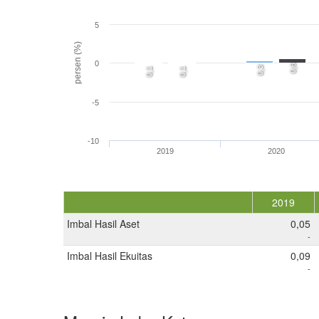
5
persen (%)
0
0,6
0,3
0,1
0,1
-5
-10
2019
2020
2019
Imbal Hasil Aset
0,05
-
Imbal Hasil Ekuitas
0,09
-