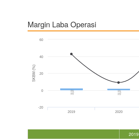
Margin Laba Operasi
60
40
SKBM (%)
20
0
2,2
2,2
-20
2019
2020
2019