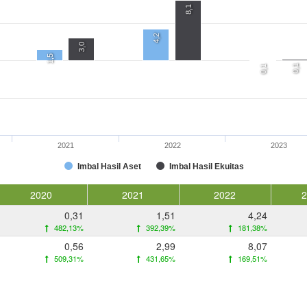
8,1
4,2
3,0
1,5
0,1
0,1
2021
2022
2023
Imbal Hasil Aset
Imbal Hasil Ekuitas
2020
2021
2022
0,31
1,51
4,24
482,13%
392,39%
181,38%
0,56
2,99
8,07
509,31%
431,65%
169,51%