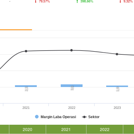
-
79,57%
398,66%
9,32%
3,5
2,3
1,9
2021
2022
2023
Margin Laba Operasi
Sektor
2020
2021
2022