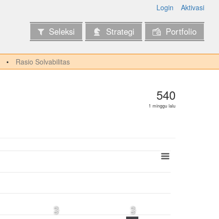
Login
Aktivasi
Seleksi
Strategi
Portfolio
Rasio Solvabilitas
540
1 minggu lalu
0,0
0,0