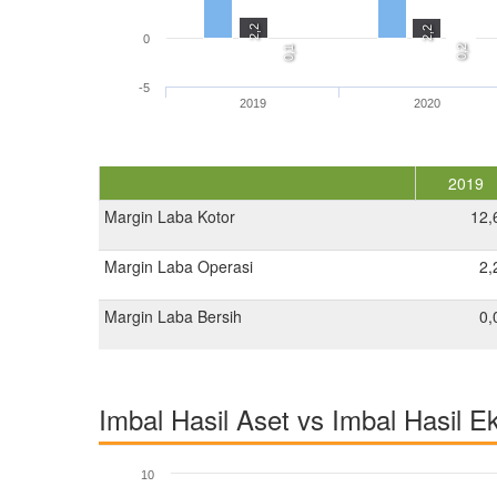
2,2
2,2
0
0,2
0,1
-5
2019
2020
2019
Margin Laba Kotor
12,
Margin Laba Operasi
2,
Margin Laba Bersih
0,
Imbal Hasil Aset vs Imbal Hasil E
10