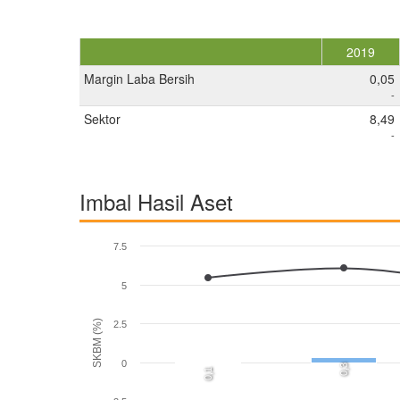
2019
Margin Laba Bersih
0,05
-
Sektor
8,49
-
Imbal Hasil Aset
7.5
5
SKBM (%)
2.5
0
0,3
0,1