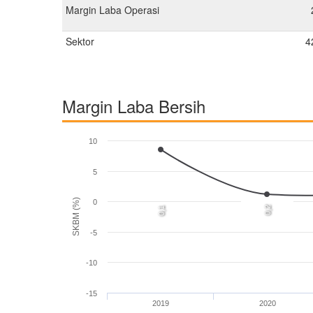
Margin Laba Operasi
Sektor
4
Margin Laba Bersih
10
5
SKBM (%)
0
0,2
0,1
-5
-10
-15
2019
2020