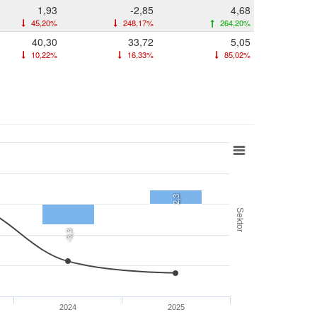
1,93
-2,85
4,68
45,20%
248,17%
264,20%
40,30
33,72
5,05
10,22%
16,33%
85,02%
2,3
Sektor
-3,3
2024
2025