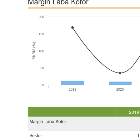
Margin Laba Kotor
200
150
SKBM (%)
100
50
0
2019
2020
2019
Margin Laba Kotor
Sektor
1