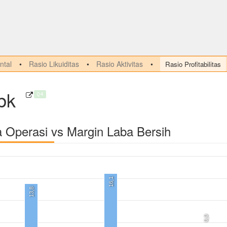
tal
Rasio Likuiditas
Rasio Aktivitas
Rasio Profitabilitas
bk
Q4
a Operasi vs Margin Laba Bersih
16,1
13,8
0,0