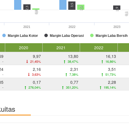
3,5
2,3
2,3
1,9
0,8
0,1
2021
2022
2023
Margin Laba Kotor
Margin Laba Operasi
Margin Laba Bersih
2020
2021
2022
69
9,97
13,80
16,13
-
21,45%
38,47%
16,86%
24
2,16
2,31
3,51
-
3,63%
7,38%
51,73%
05
0,17
0,77
2,28
-
276,04%
351,20%
195,14%
kuitas