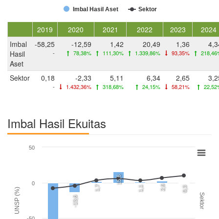
Imbal Hasil Aset
Sektor
2019
2020
2021
2022
2023
2024
Imbal
-58,25
-12,59
1,42
20,49
1,36
4,3
Hasil
-
78,38%
111,30%
1.339,86%
93,35%
218,46
Aset
Sektor
0,18
-2,33
5,11
6,34
2,65
3,2
-
1.432,36%
318,68%
24,15%
58,21%
22,52
Imbal Hasil Ekuitas
50
15,6
0
2,6
1,7
1,1
0,3
UNSP (%)
Sektor
-13,6
-50