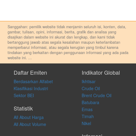
Sanggahan: pemilik website tidak menjamin seluruh isi, konten, data,
gambar, tulisan, opini, informasi, berita, grafik dan analisa yang
disajikan dalam website ini akurat dan lengkap, dan kami tidak
bertanggung jawab atas segala kesalahan maupun keterlambatan
memperbarui informasi, atau segala kerugian yang timbul karena
tindakan yang berkaitan dengan penggunaan informasi yang ada pada
website ini.
...
Setiap keputusan investasi merupakan keputusan dan tanggung jawab
pribadi. Kami tidak memberi anjuran, saran, rekomendasi untuk
Daftar Emiten
Indikator Global
membeli, menjual atau melakukan aktivitas lain yang terkait dengan
Berdasarkan Alfabet
Ikhtisar
transaksi perdagangan apapun, dan kami tidak bertanggung jawab
atas keputusan investasi yang dilakukan dalam kondisi dan situasi
Klasifikasi Industri
Crude Oil
apapun juga, yang diakibatkan secara langsung maupun tidak
Sektor BEI
Brent Crude Oil
langsung atas konten pada website ini.
Batubara
Statistik
Emas
Timah
All About Harga
Nikel
All About Volume