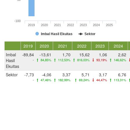
-100
2019
2020
2021
2022
2023
2024
2025
Imbal Hasil Ekuitas
Sektor
2019
2020
2021
2022
2023
2024
Imbal
-89,84
-13,61
1,70
15,62
1,06
2,62
Hasil
-
84,85%
112,53%
816,03%
93,19%
146,62%
Ekuitas
Sektor
-7,73
-4,06
3,37
5,71
3,17
6,76
-
47,46%
182,99%
69,24%
44,47%
113,31%