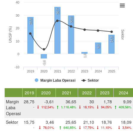
40
36,7
30
30,0
28,8
UNSP (%)
20
Sektor
14,9
10
9,1
0
1,8
-3,6
-10
2019
2020
2021
2022
2023
2024
2025
Margin Laba Operasi
Sektor
2019
2020
2021
2022
2023
2024
Margin
28,75
-3,61
36,65
30
1,78
9,09
Laba
-
112,54%
1.116,48%
18,15%
94,05%
409,56%
Operasi
Sektor
15,75
3,46
25,65
21,10
18,76
18,09
-
78,01%
640,85%
17,75%
11,10%
3,54%