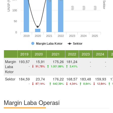
UNSP (%)
Sektor
0,0
0,0
0,0
100
50
0
2019
2020
2021
2022
2023
2024
2025
Margin Laba Kotor
Sektor
2019
2020
2021
2022
2023
2024
Margin
193,57
15,91
175,26
181,24
-
-
Laba
-
91,78%
1.001,86%
3,41%
-
-
Kotor
Sektor
184,59
23,74
176,22
168,57
183,48
159,93
1
-
87,14%
642,39%
4,34%
8,84%
12,84%
1
Margin Laba Operasi