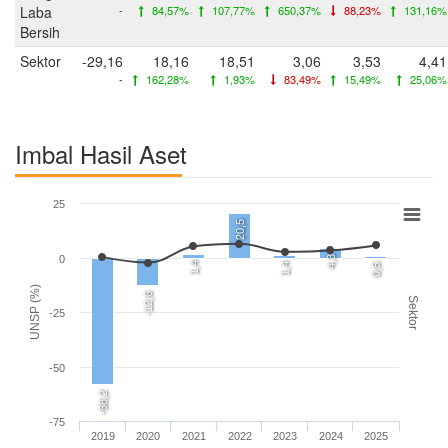
Laba
-
84,57%
107,77%
650,37%
88,23%
131,16%
Bersih
Sektor
-29,16
18,16
18,51
3,06
3,53
4,41
-
162,28%
1,93%
83,49%
15,49%
25,06%
Imbal Hasil Aset
25
20,5
0
4,3
1,4
1,4
0,5
UNSP (%)
-12,6
Sektor
-25
-50
-58,2
-75
2019
2020
2021
2022
2023
2024
2025