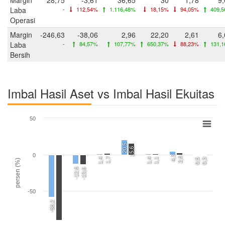
Laba
-
112,54%
1.116,48%
18,15%
94,05%
409,
Operasi
Margin
-246,63
-38,06
2,96
22,20
2,61
6,
Laba
-
84,57%
107,77%
650,37%
88,23%
131,
Bersih
Imbal Hasil Aset vs Imbal Hasil Ekuitas
50
20,5
15,6
0
4,3
2,6
1,7
1,4
1,4
1,1
0,5
0,3
persen (%)
-12,6
-13,6
-50
-58,2