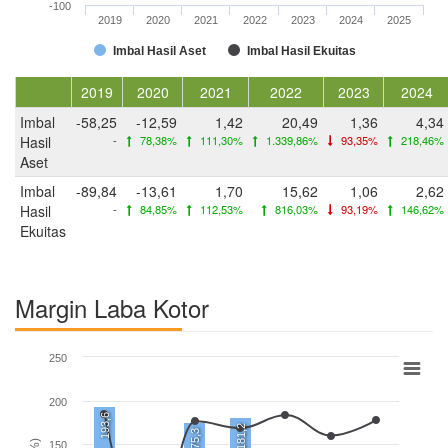
-100
2019
2020
2021
2022
2023
2024
2025
Imbal Hasil Aset
Imbal Hasil Ekuitas
2019
2020
2021
2022
2023
2024
Imbal
-58,25
-12,59
1,42
20,49
1,36
4,34
Hasil
-
78,38%
111,30%
1.339,86%
93,35%
218,46%
Aset
Imbal
-89,84
-13,61
1,70
15,62
1,06
2,62
Hasil
-
84,85%
112,53%
816,03%
93,19%
146,62%
Ekuitas
Margin Laba Kotor
250
200
193,6
181,2
175,3
150