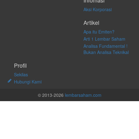
Infomasi
Aksi Korporasi
Artikel
Apa itu Emiten?
Arti 1 Lembar Saham
Analisa Fundamental !
Bukan Analisa Teknikal
Profil
Sekilas
Hubungi Kami
© 2013-2026
lembarsaham.com