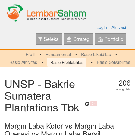
Login
Aktivasi
Seleksi
Strategi
Portfolio
Profil
Fundamental
Rasio Likuiditas
Rasio Aktivitas
Rasio Solvabilitas
Rasio Profitabilitas
UNSP - Bakrie
206
Sumatera
1 minggu lalu
Plantations Tbk
Q4
Margin Laba Kotor vs Margin Laba
Operasi vs Margin Laba Bersih