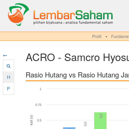
Profil
Fundamen
ACRO - Samcro Hyosun
Rasio Hutang vs Rasio Hutang J
H
P
1
0.75
0,6
kali (x)
0.5
0,0