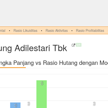
tal
Rasio Likuiditas
Rasio Aktivitas
Rasio Profitabilitas
g Adilestari Tbk
Q4
angka Panjang vs Rasio Hutang dengan Mo
0,9
0,0
0,0
0,5