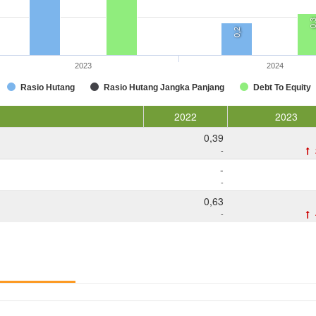
0,
0,2
2023
2024
Rasio Hutang
Rasio Hutang Jangka Panjang
Debt To Equity
2022
2023
0,39
-
-
-
0,63
-