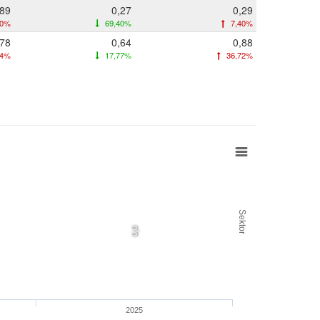
,89
0,27
0,29
30%
69,40%
7,40%
,78
0,64
0,88
94%
17,77%
36,72%
Sektor
0,0
2025