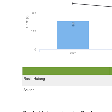
0.5
ACRO (x)
0,4
0.25
0
2022
Rasio Hutang
Sektor