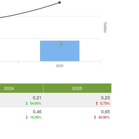
Sektor
0,2
2025
2024
2025
0,21
0,23
54,60%
5,73%
0,46
0,65
15,99%
40,90%