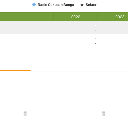
Rasio Cakupan Bunga
Sektor
2022
2023
-
-
-
-
0,0
0,0