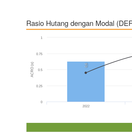
Rasio Hutang dengan Modal (DE
1
0.75
ACRO (x)
0,6
0.5
0.25
0
2022