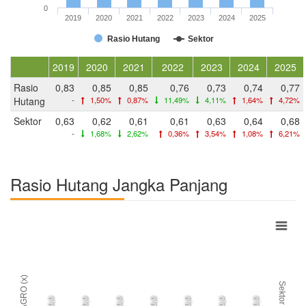
0
2019
2020
2021
2022
2023
2024
2025
Rasio Hutang
Sektor
2019
2020
2021
2022
2023
2024
2025
Rasio
0,83
0,85
0,85
0,76
0,73
0,74
0,77
Hutang
-
1,50%
0,87%
11,49%
4,11%
1,64%
4,72%
Sektor
0,63
0,62
0,61
0,61
0,63
0,64
0,68
-
1,68%
2,62%
0,36%
3,54%
1,08%
6,21%
Rasio Hutang Jangka Panjang
AGRO (x)
Sektor
0,0
0,0
0,0
0,0
0,0
0,0
0,0