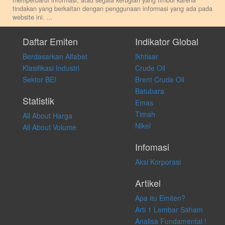
memperbarui informasi, atau segala kerugian yang timbul karena
tindakan yang berkaitan dengan penggunaan informasi yang ada pada
website ini.
...
Setiap keputusan investasi merupakan keputusan dan tanggung jawab
pribadi. Kami tidak memberi anjuran, saran, rekomendasi untuk
Daftar Emiten
Indikator Global
membeli, menjual atau melakukan aktivitas lain yang terkait dengan
Berdasarkan Alfabet
Ikhtisar
transaksi perdagangan apapun, dan kami tidak bertanggung jawab
atas keputusan investasi yang dilakukan dalam kondisi dan situasi
Klasifikasi Industri
Crude Oil
apapun juga, yang diakibatkan secara langsung maupun tidak
Sektor BEI
Brent Crude Oil
langsung atas konten pada website ini.
Batubara
Statistik
Emas
Timah
All About Harga
Nikel
All About Volume
Infomasi
Aksi Korporasi
Artikel
Apa itu Emiten?
Arti 1 Lembar Saham
Analisa Fundamental !