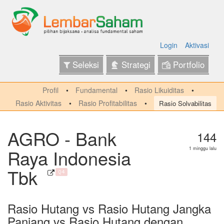
Login
Aktivasi
Seleksi
Strategi
Portfolio
Profil
Fundamental
Rasio Likuiditas
Rasio Aktivitas
Rasio Profitabilitas
Rasio Solvabilitas
AGRO - Bank
144
Raya Indonesia
1 minggu lalu
Tbk
Q4
Rasio Hutang vs Rasio Hutang Jangka
Panjang vs Rasio Hutang dengan