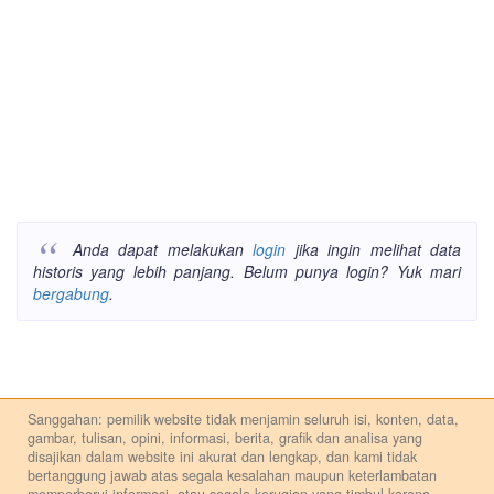
Anda dapat melakukan
login
jika ingin melihat data
historis yang lebih panjang. Belum punya login? Yuk mari
bergabung
.
Sanggahan: pemilik website tidak menjamin seluruh isi, konten, data,
gambar, tulisan, opini, informasi, berita, grafik dan analisa yang
disajikan dalam website ini akurat dan lengkap, dan kami tidak
bertanggung jawab atas segala kesalahan maupun keterlambatan