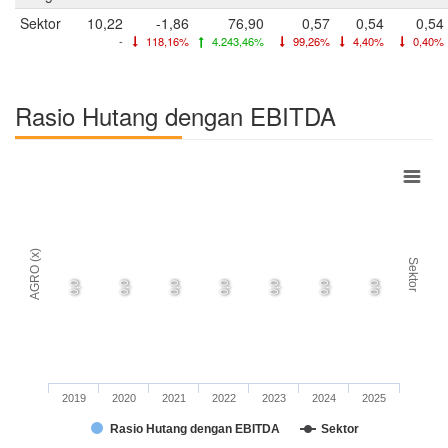
Sektor
10,22
-1,86
76,90
0,57
0,54
0,54
-
118,16%
4.243,46%
99,26%
4,40%
0,40%
Rasio Hutang dengan EBITDA
AGRO (x)
Sektor
0,0
0,0
0,0
0,0
0,0
0,0
0,0
2019
2020
2021
2022
2023
2024
2025
Rasio Hutang dengan EBITDA
Sektor