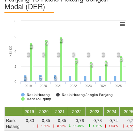
Modal (DER)
8
6
5,9
5,5
5,0
kali (x)
4
0,0
0,0
0,0
0,0
0,0
0,0
0,0
3,4
3,1
2,8
2,6
2
0,9
0,9
0,8
0
2019
2020
2021
2022
2023
2024
2025
Rasio Hutang
Rasio Hutang Jangka Panjang
Debt To Equity
2019
2020
2021
2022
2023
2024
202
Rasio
0,83
0,85
0,85
0,76
0,73
0,74
0,
Hutang
-
1,50%
0,87%
11,49%
4,11%
1,64%
4,7