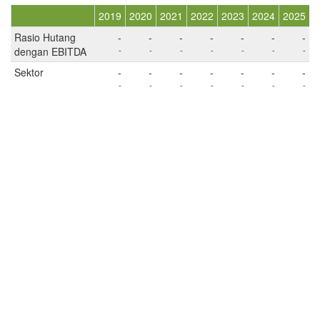
2019
2020
2021
2022
2023
2024
2025
Rasio Hutang
-
-
-
-
-
-
-
dengan EBITDA
-
-
-
-
-
-
-
Sektor
-
-
-
-
-
-
-
-
-
-
-
-
-
-