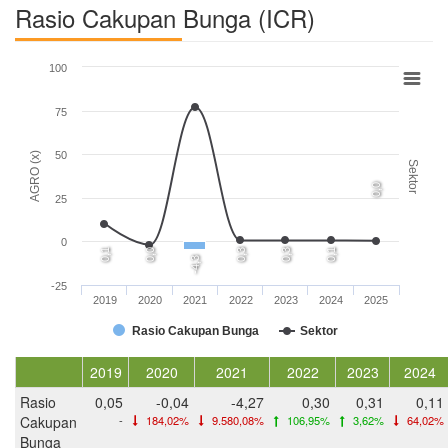
Rasio Cakupan Bunga (ICR)
100
75
50
AGRO (x)
Sektor
0,0
25
0
0,1
0,0
0,3
0,3
0,1
-4,3
-25
2019
2020
2021
2022
2023
2024
2025
Rasio Cakupan Bunga
Sektor
2019
2020
2021
2022
2023
2024
Rasio
0,05
-0,04
-4,27
0,30
0,31
0,11
Cakupan
-
184,02%
9.580,08%
106,95%
3,62%
64,02%
Bunga