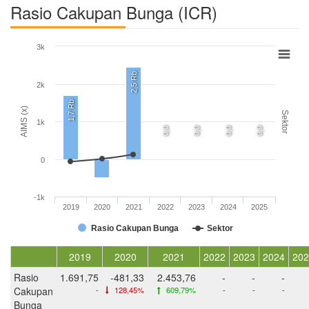
Rasio Cakupan Bunga (ICR)
3k
2,5 Rb
2k
1,7 Rb
AIMS (x)
Sektor
1k
0,0
0,0
0,0
0,0
0
-1k
2019
2020
2021
2022
2023
2024
2025
Rasio Cakupan Bunga
Sektor
2019
2020
2021
2022
2023
2024
202
Rasio
1.691,75
-481,33
2.453,76
-
-
-
Cakupan
-
128,45%
609,79%
-
-
-
Bunga