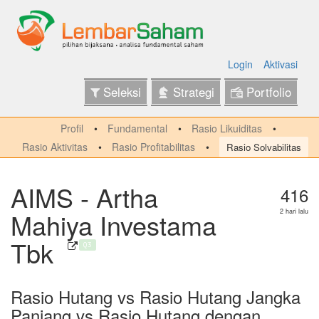
Login
Aktivasi
Seleksi
Strategi
Portfolio
Profil
Fundamental
Rasio Likuiditas
Rasio Aktivitas
Rasio Profitabilitas
Rasio Solvabilitas
AIMS - Artha
416
Mahiya Investama
2 hari lalu
Tbk
Q3
Rasio Hutang vs Rasio Hutang Jangka
Panjang vs Rasio Hutang dengan