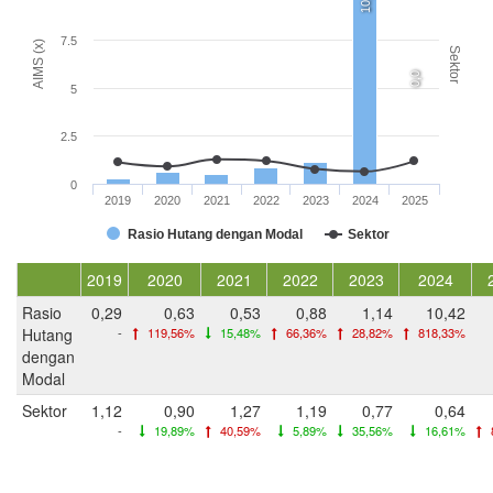
10,4
7.5
AIMS (x)
Sektor
0,0
5
2.5
0
2019
2020
2021
2022
2023
2024
2025
Rasio Hutang dengan Modal
Sektor
2019
2020
2021
2022
2023
2024
Rasio
0,29
0,63
0,53
0,88
1,14
10,42
Hutang
-
119,56%
15,48%
66,36%
28,82%
818,33%
dengan
Modal
Sektor
1,12
0,90
1,27
1,19
0,77
0,64
-
19,89%
40,59%
5,89%
35,56%
16,61%