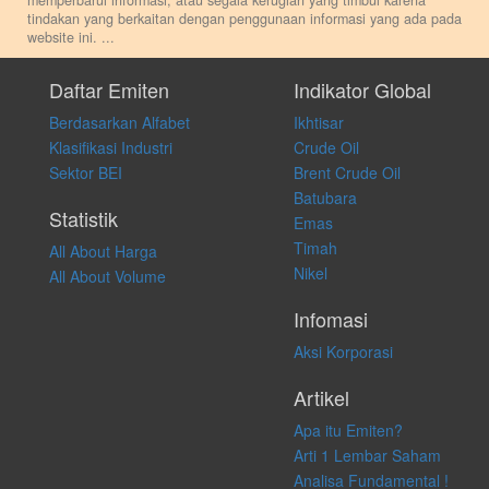
memperbarui informasi, atau segala kerugian yang timbul karena
tindakan yang berkaitan dengan penggunaan informasi yang ada pada
website ini.
...
Setiap keputusan investasi merupakan keputusan dan tanggung jawab
pribadi. Kami tidak memberi anjuran, saran, rekomendasi untuk
Daftar Emiten
Indikator Global
membeli, menjual atau melakukan aktivitas lain yang terkait dengan
Berdasarkan Alfabet
Ikhtisar
transaksi perdagangan apapun, dan kami tidak bertanggung jawab
atas keputusan investasi yang dilakukan dalam kondisi dan situasi
Klasifikasi Industri
Crude Oil
apapun juga, yang diakibatkan secara langsung maupun tidak
Sektor BEI
Brent Crude Oil
langsung atas konten pada website ini.
Batubara
Statistik
Emas
Timah
All About Harga
Nikel
All About Volume
Infomasi
Aksi Korporasi
Artikel
Apa itu Emiten?
Arti 1 Lembar Saham
Analisa Fundamental !