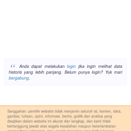
Anda dapat melakukan
login
jika ingin melihat data
historis yang lebih panjang. Belum punya login? Yuk mari
bergabung
.
Sanggahan: pemilik website tidak menjamin seluruh isi, konten, data,
gambar, tulisan, opini, informasi, berita, grafik dan analisa yang
disajikan dalam website ini akurat dan lengkap, dan kami tidak
bertanggung jawab atas segala kesalahan maupun keterlambatan