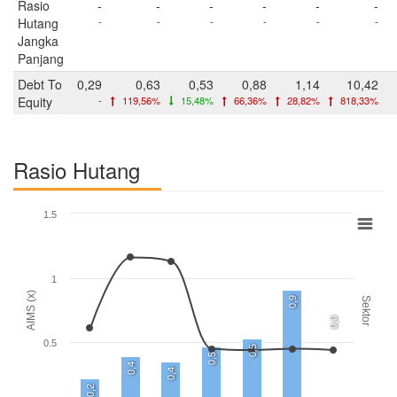
Rasio
-
-
-
-
-
-
Hutang
-
-
-
-
-
-
Jangka
Panjang
Debt To
0,29
0,63
0,53
0,88
1,14
10,42
Equity
-
119,56%
15,48%
66,36%
28,82%
818,33%
Rasio Hutang
1.5
1
AIMS (x)
0,9
Sektor
0,0
0.5
0,5
0,5
0,4
0,4
0,2