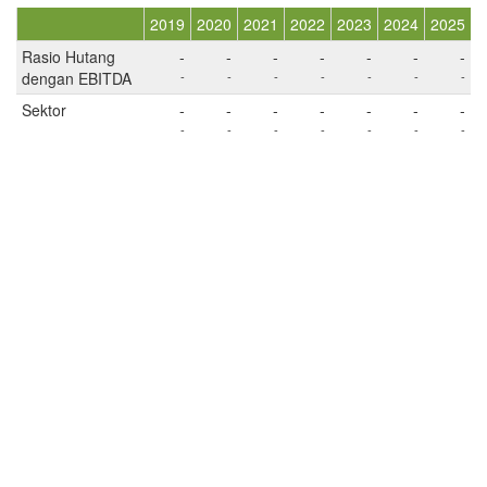
2019
2020
2021
2022
2023
2024
2025
Rasio Hutang
-
-
-
-
-
-
-
dengan EBITDA
-
-
-
-
-
-
-
Sektor
-
-
-
-
-
-
-
-
-
-
-
-
-
-