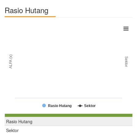
Rasio Hutang
ALFA (x)
Sektor
Rasio Hutang
Sektor
Rasio Hutang
Sektor