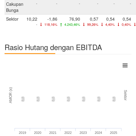
Cakupan
-
-
-
-
-
-
Bunga
Sektor
10,22
-1,86
76,90
0,57
0,54
0,54
-
118,16%
4.243,46%
99,26%
4,40%
0,40%
Rasio Hutang dengan EBITDA
AMOR (x)
Sektor
0,0
0,0
0,0
0,0
0,0
0,0
0,0
2019
2020
2021
2022
2023
2024
2025