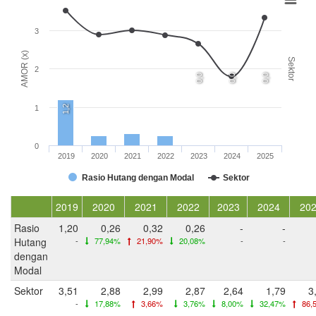
3
AMOR (x)
Sektor
2
0,0
0,0
0,0
1,2
1
0
2019
2020
2021
2022
2023
2024
2025
Rasio Hutang dengan Modal
Sektor
2019
2020
2021
2022
2023
2024
20
Rasio
1,20
0,26
0,32
0,26
-
-
Hutang
-
77,94%
21,90%
20,08%
-
-
dengan
Modal
Sektor
3,51
2,88
2,99
2,87
2,64
1,79
3
-
17,88%
3,66%
3,76%
8,00%
32,47%
86,