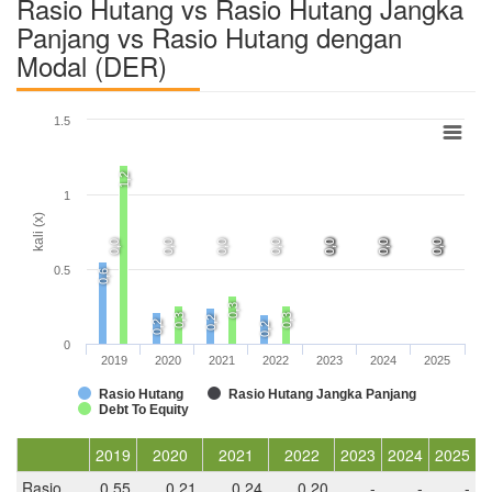
Rasio Hutang vs Rasio Hutang Jangka
Panjang vs Rasio Hutang dengan
Modal (DER)
1.5
1,2
1
kali (x)
0,0
0,0
0,0
0,0
0,0
0,0
0,0
0,0
0,0
0,0
0,0
0,0
0,0
0.5
0,6
0,3
0,3
0,3
0,2
0,2
0,2
0
2019
2020
2021
2022
2023
2024
2025
Rasio Hutang
Rasio Hutang Jangka Panjang
Debt To Equity
2019
2020
2021
2022
2023
2024
2025
Rasio
0,55
0,21
0,24
0,20
-
-
-