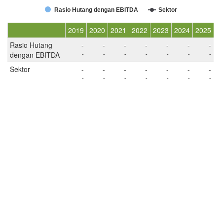
Rasio Hutang dengan EBITDA
Sektor
2019
2020
2021
2022
2023
2024
2025
Rasio Hutang
-
-
-
-
-
-
-
dengan EBITDA
-
-
-
-
-
-
-
Sektor
-
-
-
-
-
-
-
-
-
-
-
-
-
-