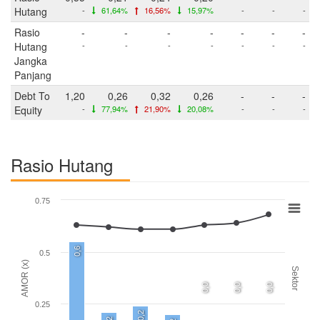
Hutang
-
61,64%
16,56%
15,97%
-
-
-
Rasio
-
-
-
-
-
-
-
Hutang
-
-
-
-
-
-
-
Jangka
Panjang
Debt To
1,20
0,26
0,32
0,26
-
-
-
Equity
-
77,94%
21,90%
20,08%
-
-
-
Rasio Hutang
0.75
0,6
0.5
AMOR (x)
Sektor
0,0
0,0
0,0
0.25
0,2