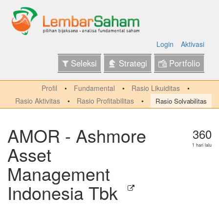
Login
Aktivasi
Seleksi
Strategi
Portfolio
Profil
Fundamental
Rasio Likuiditas
Rasio Aktivitas
Rasio Profitabilitas
Rasio Solvabilitas
AMOR - Ashmore
360
Asset
1 hari lalu
Management
Indonesia Tbk