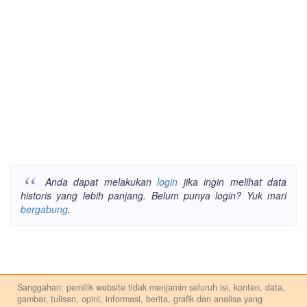
Anda dapat melakukan
login
jika ingin melihat data
historis yang lebih panjang. Belum punya login? Yuk mari
bergabung
.
Sanggahan: pemilik website tidak menjamin seluruh isi, konten, data,
gambar, tulisan, opini, informasi, berita, grafik dan analisa yang