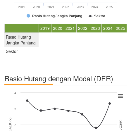
2019
2020
2021
2022
2023
2024
2025
Rasio Hutang Jangka Panjang
Sektor
2019
2020
2021
2022
2023
2024
2025
Rasio Hutang
Jangka Panjang
Sektor
-
-
-
-
-
-
-
-
-
-
-
-
-
-
Rasio Hutang dengan Modal (DER)
4
3
BAEK (x)
Sektor
2