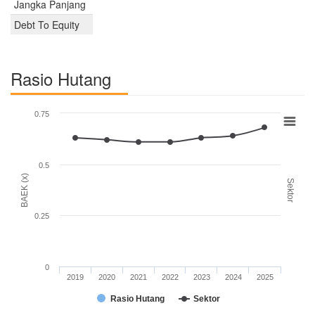
Jangka Panjang
Debt To Equity
Rasio Hutang
0.75
0.5
BAEK (x)
Sektor
0.25
0
2019
2020
2021
2022
2023
2024
2025
Rasio Hutang
Sektor