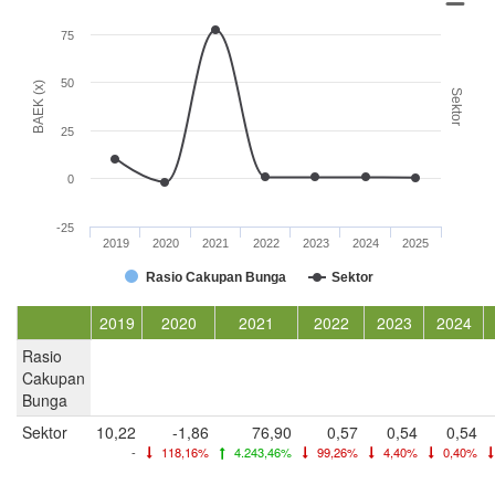
75
50
BAEK (x)
Sektor
25
0
-25
2019
2020
2021
2022
2023
2024
2025
Rasio Cakupan Bunga
Sektor
2019
2020
2021
2022
2023
2024
Rasio
Cakupan
Bunga
Sektor
10,22
-1,86
76,90
0,57
0,54
0,54
-
118,16%
4.243,46%
99,26%
4,40%
0,40%