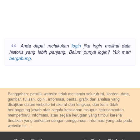
Anda dapat melakukan
login
jika ingin melihat data
historis yang lebih panjang. Belum punya login? Yuk mari
bergabung
.
Sanggahan: pemilik website tidak menjamin seluruh isi, konten, data,
gambar, tulisan, opini, informasi, berita, grafik dan analisa yang
disajikan dalam website ini akurat dan lengkap, dan kami tidak
bertanggung jawab atas segala kesalahan maupun keterlambatan
memperbarui informasi, atau segala kerugian yang timbul karena
tindakan yang berkaitan dengan penggunaan informasi yang ada pada
website ini.
...
Setiap keputusan investasi merupakan keputusan dan tanggung jawab
pribadi. Kami tidak memberi anjuran, saran, rekomendasi untuk