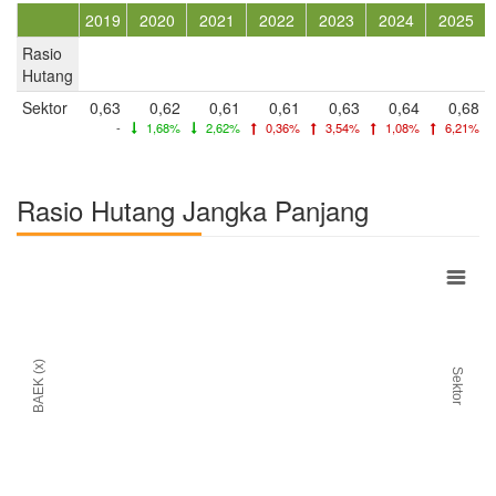
2019
2020
2021
2022
2023
2024
2025
Rasio
Hutang
Sektor
0,63
0,62
0,61
0,61
0,63
0,64
0,68
-
1,68%
2,62%
0,36%
3,54%
1,08%
6,21%
Rasio Hutang Jangka Panjang
BAEK (x)
Sektor