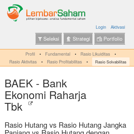
Login
Aktivasi
Seleksi
Strategi
Portfolio
Profil
Fundamental
Rasio Likuiditas
Rasio Aktivitas
Rasio Profitabilitas
Rasio Solvabilitas
BAEK - Bank
Ekonomi Raharja
Tbk
Rasio Hutang vs Rasio Hutang Jangka
Panjang vs Rasio Hutang dengan