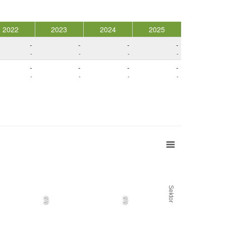
2022
2023
2024
2025
-
-
-
-
-
-
-
-
-
-
-
-
-
-
-
-
Sektor
0,0
0,0