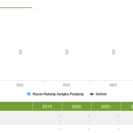
0,0
0,0
0,0
2021
2022
2023
Rasio Hutang Jangka Panjang
Sektor
2019
2020
2021
-
-
-
-
-
-
-
-
-