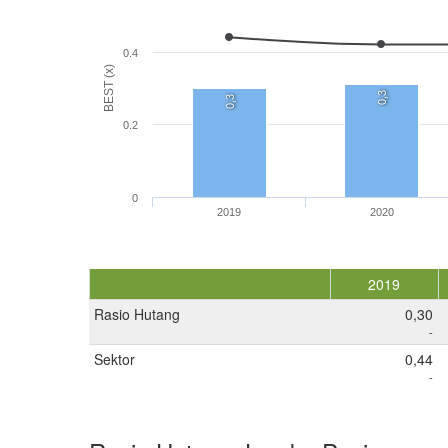
0.4
BEST (x)
0,3
0,3
0.2
0
2019
2020
2019
Rasio Hutang
0,30
-
Sektor
0,44
-