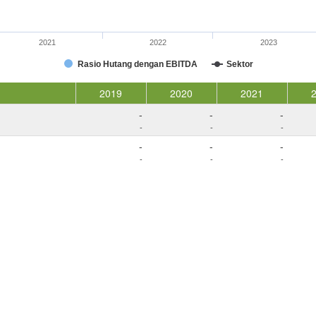
2021
2022
2023
Rasio Hutang dengan EBITDA
Sektor
2019
2020
2021
-
-
-
-
-
-
-
-
-
-
-
-