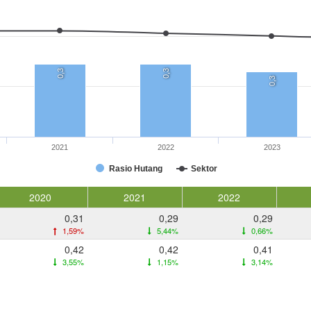
0,3
0,3
0,3
2021
2022
2023
Rasio Hutang
Sektor
2020
2021
2022
0,31
0,29
0,29
1,59%
5,44%
0,66%
0,42
0,42
0,41
3,55%
1,15%
3,14%