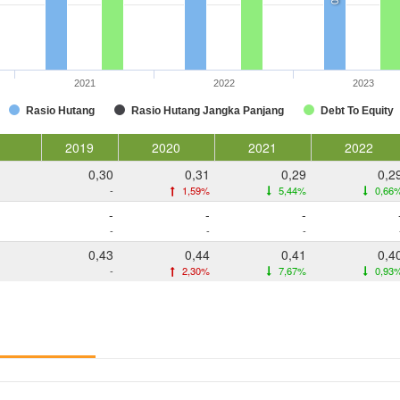
2021
2022
2023
Rasio Hutang
Rasio Hutang Jangka Panjang
Debt To Equity
2019
2020
2021
2022
0,30
0,31
0,29
0,2
-
1,59%
5,44%
0,66
-
-
-
-
-
-
0,43
0,44
0,41
0,4
-
2,30%
7,67%
0,93