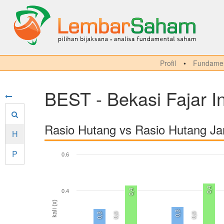
Profil
Fundamen
BEST - Bekasi Fajar In
Rasio Hutang vs Rasio Hutang J
H
P
0.6
0,4
0,4
0.4
kali (x)
0,3
0,3
0,0
0,0