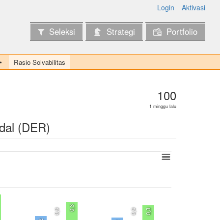
Login
Aktivasi
Seleksi
Strategi
Portfolio
Rasio Solvabilitas
100
1 minggu lalu
dal (DER)
0,3
0,0
0,0
0,3