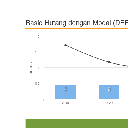
Rasio Hutang dengan Modal (DE
2
1.5
BEST (x)
1
0.5
0,4
0,4
0
2019
2020