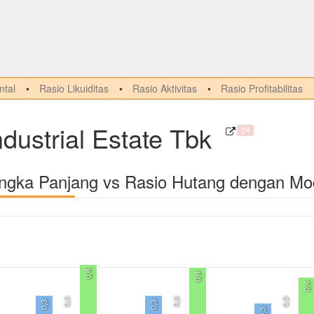
tal
Rasio Likuiditas
Rasio Aktivitas
Rasio Profitabilitas
dustrial Estate Tbk
Q4
angka Panjang vs Rasio Hutang dengan Mo
0,4
0,4
0,4
0,0
0,0
0,0
0,3
0,3
0,3