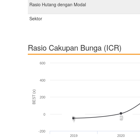
Rasio Hutang dengan Modal
Sektor
Rasio Cakupan Bunga (ICR)
600
400
BEST (x)
200
0
0,2
-4,7
-200
2019
2020