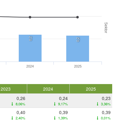
Sektor
0,2
0,2
2024
2025
2023
2024
2025
0,26
0,24
0,23
8,06%
9,17%
3,36%
0,40
0,39
0,39
2,40%
1,39%
0,01%