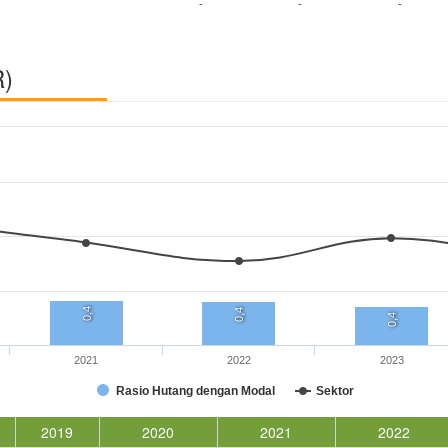
-
-
-
R)
0,4
0,4
0,4
2021
2022
2023
Rasio Hutang dengan Modal
Sektor
2019
2020
2021
2022