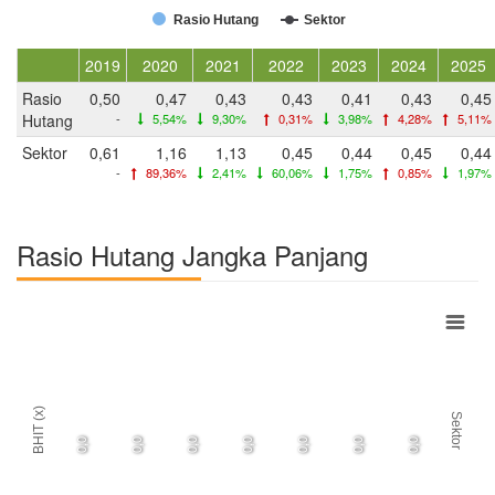
Rasio Hutang
Sektor
2019
2020
2021
2022
2023
2024
2025
Rasio
0,50
0,47
0,43
0,43
0,41
0,43
0,45
Hutang
-
5,54%
9,30%
0,31%
3,98%
4,28%
5,11%
Sektor
0,61
1,16
1,13
0,45
0,44
0,45
0,44
-
89,36%
2,41%
60,06%
1,75%
0,85%
1,97%
Rasio Hutang Jangka Panjang
BHIT (x)
Sektor
0,0
0,0
0,0
0,0
0,0
0,0
0,0