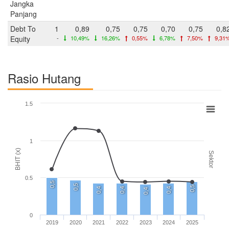
Jangka
Panjang
Debt To
1
0,89
0,75
0,75
0,70
0,75
0,8
Equity
-
10,49%
16,26%
0,55%
6,78%
7,50%
9,31
Rasio Hutang
1.5
1
BHIT (x)
Sektor
0.5
0,5
0,5
0,5
0,4
0,4
0,4
0,4
0
2019
2020
2021
2022
2023
2024
2025