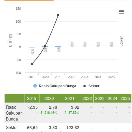
150
100
50
BHIT (x)
Sektor
0,0
0,0
0,0
0,0
0
3,8
2,8
-2,3
-50
-100
2019
2020
2021
2022
2023
2024
2025
Rasio Cakupan Bunga
Sektor
2019
2020
2021
2022
2023
2024
2025
Rasio
-2,35
2,78
3,82
-
-
-
-
Cakupan
-
218,16%
37,52%
-
-
-
-
Bunga
Sektor
-66,65
3,30
123,62
-
-
-
-