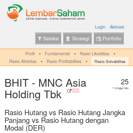
Login
Aktivasi
Seleksi
Strategi
Portfolio
Profil
Fundamental
Rasio Likuiditas
Rasio Aktivitas
Rasio Profitabilitas
Rasio Solvabilitas
BHIT - MNC Asia
25
Holding Tbk
1 minggu lalu
Q4
Rasio Hutang vs Rasio Hutang Jangka
Panjang vs Rasio Hutang dengan
Modal (DER)