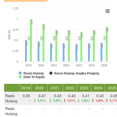
1.25
1
1,0
0,9
0,8
0.75
kali (x)
0,8
0,8
0,8
0,7
0,0
0,0
0,0
0,0
0,0
0,0
0,0
0.5
0,5
0,5
0,5
0,4
0,4
0,4
0,4
0.25
0
2019
2020
2021
2022
2023
2024
2025
Rasio Hutang
Rasio Hutang Jangka Panjang
Debt To Equity
2019
2020
2021
2022
2023
2024
2025
Rasio
0,50
0,47
0,43
0,43
0,41
0,43
0,4
Hutang
-
5,54%
9,30%
0,31%
3,98%
4,28%
5,11
Rasio
-
-
-
-
-
-
Hutang
-
-
-
-
-
-