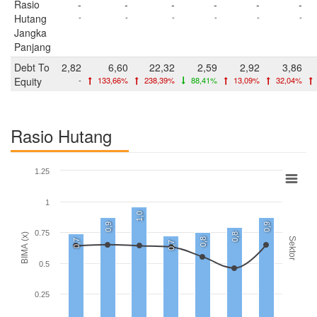
Rasio
-
-
-
-
-
-
Hutang
-
-
-
-
-
-
Jangka
Panjang
Debt To
2,82
6,60
22,32
2,59
2,92
3,86
Equity
-
133,66%
238,39%
88,41%
13,09%
32,04%
Rasio Hutang
1.25
1
1,0
0,9
0,9
0.75
0,8
BIMA (x)
Sektor
0,8
0,7
0,7
0.5
0.25