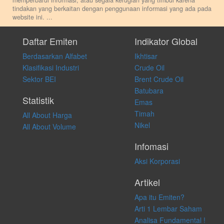
memperbarui informasi, atau segala kerugian yang timbul karena
tindakan yang berkaitan dengan penggunaan informasi yang ada pada
website ini.
...
Setiap keputusan investasi merupakan keputusan dan tanggung jawab
pribadi. Kami tidak memberi anjuran, saran, rekomendasi untuk
Daftar Emiten
Indikator Global
membeli, menjual atau melakukan aktivitas lain yang terkait dengan
Berdasarkan Alfabet
Ikhtisar
transaksi perdagangan apapun, dan kami tidak bertanggung jawab
atas keputusan investasi yang dilakukan dalam kondisi dan situasi
Klasifikasi Industri
Crude Oil
apapun juga, yang diakibatkan secara langsung maupun tidak
Sektor BEI
Brent Crude Oil
langsung atas konten pada website ini.
Batubara
Statistik
Emas
Timah
All About Harga
Nikel
All About Volume
Infomasi
Aksi Korporasi
Artikel
Apa itu Emiten?
Arti 1 Lembar Saham
Analisa Fundamental !