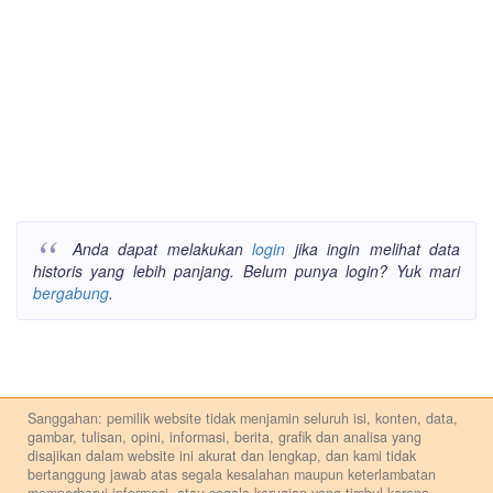
Anda dapat melakukan
login
jika ingin melihat data
historis yang lebih panjang. Belum punya login? Yuk mari
bergabung
.
Sanggahan: pemilik website tidak menjamin seluruh isi, konten, data,
gambar, tulisan, opini, informasi, berita, grafik dan analisa yang
disajikan dalam website ini akurat dan lengkap, dan kami tidak
bertanggung jawab atas segala kesalahan maupun keterlambatan