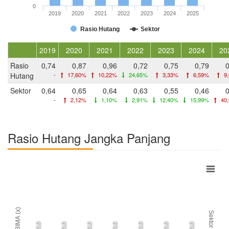
0
2019
2020
2021
2022
2023
2024
2025
Rasio Hutang
Sektor
2019
2020
2021
2022
2023
2024
20
Rasio
0,74
0,87
0,96
0,72
0,75
0,79
0
Hutang
-
17,60%
10,22%
24,65%
3,33%
6,59%
9
Sektor
0,64
0,65
0,64
0,63
0,55
0,46
0
-
2,12%
1,10%
2,91%
12,40%
15,99%
40
Rasio Hutang Jangka Panjang
BIMA (x)
Sektor
0,0
0,0
0,0
0,0
0,0
0,0
0,0