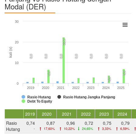
Modal (DER)
30
22,3
20
kali (x)
0,0
0,0
0,0
0,0
0,0
0,0
0,0
10
6,9
6,6
3,9
0
2019
2020
2021
2022
2023
2024
2025
Rasio Hutang
Rasio Hutang Jangka Panjang
Debt To Equity
2019
2020
2021
2022
2023
2024
Rasio
0,74
0,87
0,96
0,72
0,75
0,79
Hutang
-
17,60%
10,22%
24,65%
3,33%
6,59%