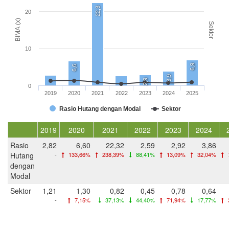
22,3
20
BIMA (x)
Sektor
10
6,9
6,6
3,9
2,9
0
2019
2020
2021
2022
2023
2024
2025
Rasio Hutang dengan Modal
Sektor
2019
2020
2021
2022
2023
2024
Rasio
2,82
6,60
22,32
2,59
2,92
3,86
Hutang
-
133,66%
238,39%
88,41%
13,09%
32,04%
dengan
Modal
Sektor
1,21
1,30
0,82
0,45
0,78
0,64
-
7,15%
37,13%
44,40%
71,94%
17,77%