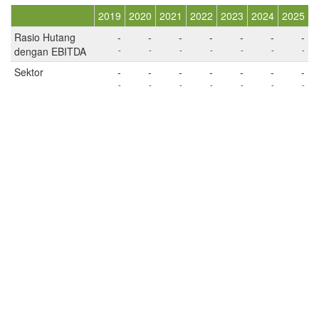
2019
2020
2021
2022
2023
2024
2025
Rasio Hutang
-
-
-
-
-
-
-
dengan EBITDA
-
-
-
-
-
-
-
Sektor
-
-
-
-
-
-
-
-
-
-
-
-
-
-