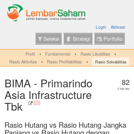
Login
Aktivasi
Seleksi
Strategi
Portfolio
Profil
Fundamental
Rasio Likuiditas
Rasio Aktivitas
Rasio Profitabilitas
Rasio Solvabilitas
BIMA - Primarindo
82
Asia Infrastructure
2 hari lalu
Tbk
Q4
Rasio Hutang vs Rasio Hutang Jangka
Panjang vs Rasio Hutang dengan