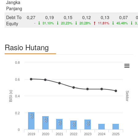
Jangka
Panjang
Debt To
0,27
0,19
0,15
0,12
0,13
0,07
0
Equity
-
31,10%
20,23%
20,28%
11,81%
45,48%
3
Rasio Hutang
0.8
0.6
BISI (x)
Sektor
0.4
0.2
0,2
0,2
0,1
0,1
0,1
0
2019
2020
2021
2022
2023
2024
2025