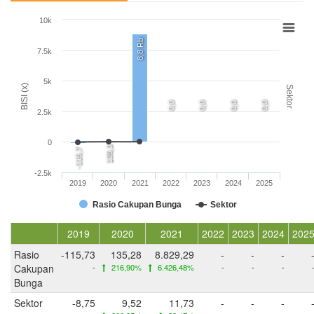
10k
8,8 Rb
7.5k
5k
BISI (x)
Sektor
0,0
0,0
0,0
0,0
2.5k
0
135,3
-115,7
-2.5k
2019
2020
2021
2022
2023
2024
2025
Rasio Cakupan Bunga
Sektor
2019
2020
2021
2022
2023
2024
202
Rasio
-115,73
135,28
8.829,29
-
-
-
Cakupan
-
216,90%
6.426,48%
-
-
-
Bunga
Sektor
-8,75
9,52
11,73
-
-
-