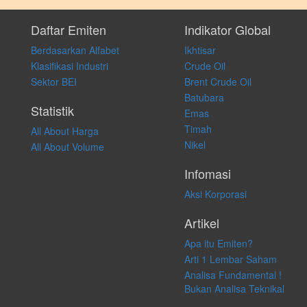
Setiap keputusan investasi merupakan keputusan dan tanggung jawab
pribadi. Kami tidak memberi anjuran, saran, rekomendasi untuk
Daftar Emiten
Indikator Global
membeli, menjual atau melakukan aktivitas lain yang terkait dengan
Berdasarkan Alfabet
Ikhtisar
transaksi perdagangan apapun, dan kami tidak bertanggung jawab
atas keputusan investasi yang dilakukan dalam kondisi dan situasi
Klasifikasi Industri
Crude Oil
apapun juga, yang diakibatkan secara langsung maupun tidak
Sektor BEI
Brent Crude Oil
langsung atas konten pada website ini.
Batubara
Statistik
Emas
Timah
All About Harga
Nikel
All About Volume
Infomasi
Aksi Korporasi
Artikel
Apa itu Emiten?
Arti 1 Lembar Saham
Analisa Fundamental !
Bukan Analisa Teknikal