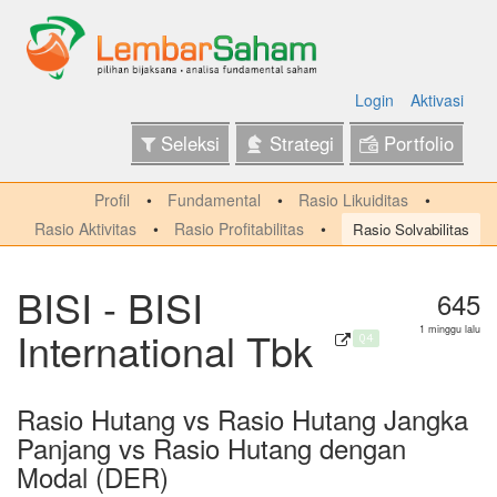
Login
Aktivasi
Seleksi
Strategi
Portfolio
Profil
Fundamental
Rasio Likuiditas
Rasio Aktivitas
Rasio Profitabilitas
Rasio Solvabilitas
BISI - BISI
645
International Tbk
1 minggu lalu
Q4
Rasio Hutang vs Rasio Hutang Jangka
Panjang vs Rasio Hutang dengan
Modal (DER)