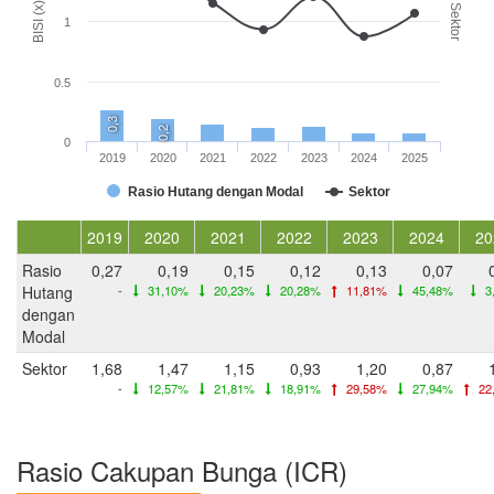
BISI (x)
Sektor
1
0.5
0,3
0,2
0
2019
2020
2021
2022
2023
2024
2025
Rasio Hutang dengan Modal
Sektor
2019
2020
2021
2022
2023
2024
20
Rasio
0,27
0,19
0,15
0,12
0,13
0,07
Hutang
-
31,10%
20,23%
20,28%
11,81%
45,48%
3
dengan
Modal
Sektor
1,68
1,47
1,15
0,93
1,20
0,87
-
12,57%
21,81%
18,91%
29,58%
27,94%
22
Rasio Cakupan Bunga (ICR)