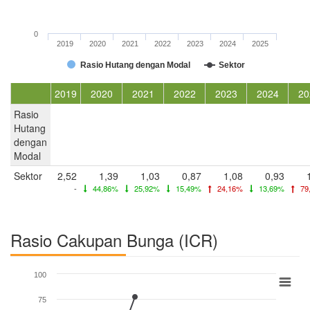
0
2019
2020
2021
2022
2023
2024
2025
Rasio Hutang dengan Modal
Sektor
2019
2020
2021
2022
2023
2024
20
Rasio
Hutang
dengan
Modal
Sektor
2,52
1,39
1,03
0,87
1,08
0,93
-
44,86%
25,92%
15,49%
24,16%
13,69%
79
Rasio Cakupan Bunga (ICR)
100
75