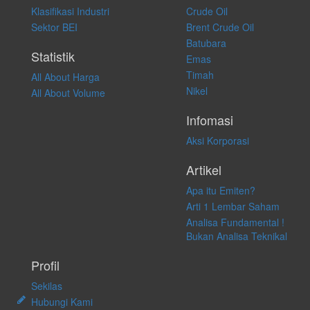
atas keputusan investasi yang dilakukan dalam kondisi dan situasi
Klasifikasi Industri
Crude Oil
apapun juga, yang diakibatkan secara langsung maupun tidak
Sektor BEI
Brent Crude Oil
langsung atas konten pada website ini.
Batubara
Statistik
Emas
Timah
All About Harga
Nikel
All About Volume
Infomasi
Aksi Korporasi
Artikel
Apa itu Emiten?
Arti 1 Lembar Saham
Analisa Fundamental !
Bukan Analisa Teknikal
Profil
Sekilas
Hubungi Kami