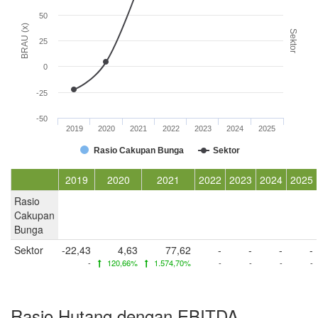
50
BRAU (x)
Sektor
25
0
-25
-50
2019
2020
2021
2022
2023
2024
2025
Rasio Cakupan Bunga
Sektor
2019
2020
2021
2022
2023
2024
2025
Rasio
Cakupan
Bunga
Sektor
-22,43
4,63
77,62
-
-
-
-
-
120,66%
1.574,70%
-
-
-
-
Rasio Hutang dengan EBITDA