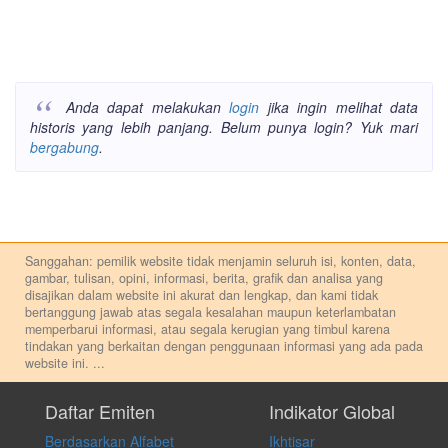
Anda dapat melakukan
login
jika ingin melihat data
historis yang lebih panjang. Belum punya login? Yuk mari
bergabung
.
Sanggahan: pemilik website tidak menjamin seluruh isi, konten, data,
gambar, tulisan, opini, informasi, berita, grafik dan analisa yang
disajikan dalam website ini akurat dan lengkap, dan kami tidak
bertanggung jawab atas segala kesalahan maupun keterlambatan
memperbarui informasi, atau segala kerugian yang timbul karena
tindakan yang berkaitan dengan penggunaan informasi yang ada pada
website ini.
...
Setiap keputusan investasi merupakan keputusan dan tanggung jawab
pribadi. Kami tidak memberi anjuran, saran, rekomendasi untuk
Daftar Emiten
Indikator Global
membeli, menjual atau melakukan aktivitas lain yang terkait dengan
Berdasarkan Alfabet
Ikhtisar
transaksi perdagangan apapun, dan kami tidak bertanggung jawab