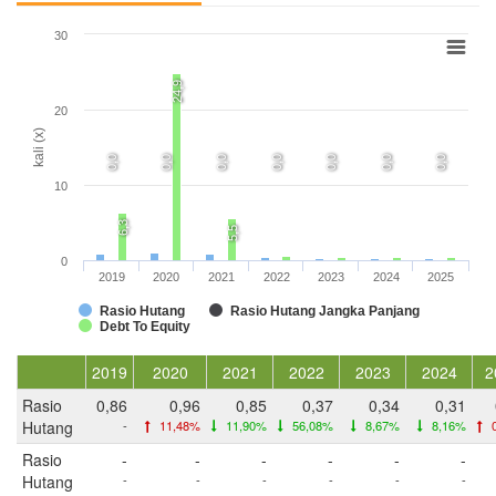
30
24,9
20
kali (x)
0,0
0,0
0,0
0,0
0,0
0,0
0,0
10
6,3
5,5
0
2019
2020
2021
2022
2023
2024
2025
Rasio Hutang
Rasio Hutang Jangka Panjang
Debt To Equity
2019
2020
2021
2022
2023
2024
2
Rasio
0,86
0,96
0,85
0,37
0,34
0,31
Hutang
-
11,48%
11,90%
56,08%
8,67%
8,16%
0
Rasio
-
-
-
-
-
-
Hutang
-
-
-
-
-
-