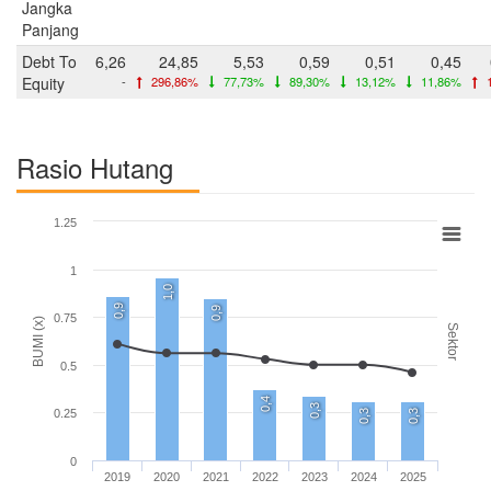
Jangka
Panjang
Debt To
6,26
24,85
5,53
0,59
0,51
0,45
Equity
-
296,86%
77,73%
89,30%
13,12%
11,86%
1
Rasio Hutang
1.25
1
1,0
0,9
0,9
0.75
BUMI (x)
Sektor
0.5
0,4
0,3
0.25
0,3
0,3
0
2019
2020
2021
2022
2023
2024
2025