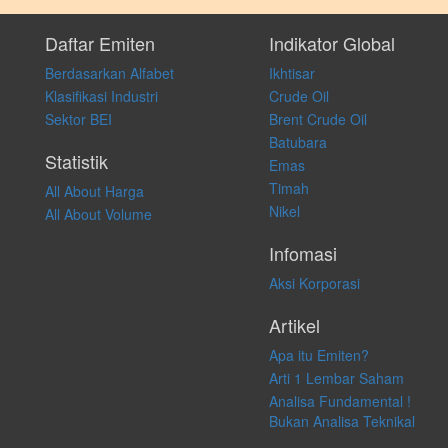
Setiap keputusan investasi merupakan keputusan dan tanggung jawab
pribadi. Kami tidak memberi anjuran, saran, rekomendasi untuk
Daftar Emiten
Indikator Global
membeli, menjual atau melakukan aktivitas lain yang terkait dengan
Berdasarkan Alfabet
Ikhtisar
transaksi perdagangan apapun, dan kami tidak bertanggung jawab
atas keputusan investasi yang dilakukan dalam kondisi dan situasi
Klasifikasi Industri
Crude Oil
apapun juga, yang diakibatkan secara langsung maupun tidak
Sektor BEI
Brent Crude Oil
langsung atas konten pada website ini.
Batubara
Statistik
Emas
Timah
All About Harga
Nikel
All About Volume
Infomasi
Aksi Korporasi
Artikel
Apa itu Emiten?
Arti 1 Lembar Saham
Analisa Fundamental !
Bukan Analisa Teknikal