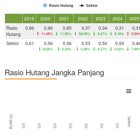
Rasio Hutang
Sektor
2019
2020
2021
2022
2023
2024
2025
Rasio
0,86
0,96
0,85
0,37
0,34
0,31
0,3
Hutang
-
11,48%
11,90%
56,08%
8,67%
8,16%
0,94
Sektor
0,61
0,56
0,56
0,53
0,50
0,50
0,4
-
8,56%
0,33%
5,26%
4,27%
0,02%
7,66
Rasio Hutang Jangka Panjang
BUMI (x)
Sektor
0,0
0,0
0,0
0,0
0,0
0,0
0,0