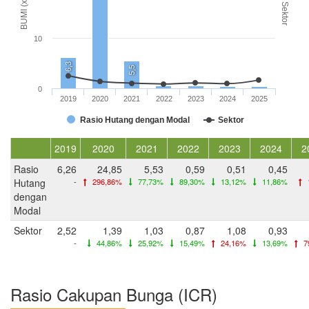
BUMI (x)
Sektor
10
6,3
5,5
0
2019
2020
2021
2022
2023
2024
2025
Rasio Hutang dengan Modal
Sektor
2019
2020
2021
2022
2023
2024
2
Rasio
6,26
24,85
5,53
0,59
0,51
0,45
Hutang
-
296,86%
77,73%
89,30%
13,12%
11,86%
dengan
Modal
Sektor
2,52
1,39
1,03
0,87
1,08
0,93
-
44,86%
25,92%
15,49%
24,16%
13,69%
7
Rasio Cakupan Bunga (ICR)