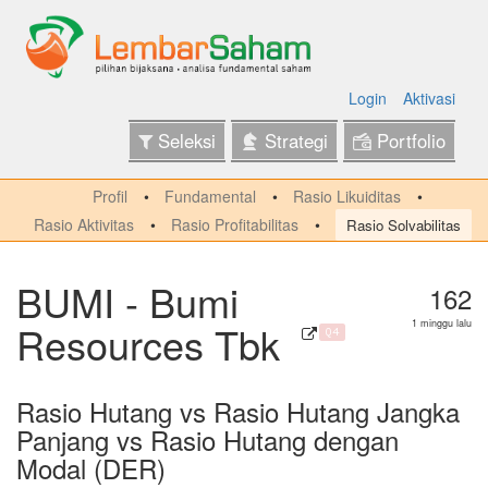
Login
Aktivasi
Seleksi
Strategi
Portfolio
Profil
Fundamental
Rasio Likuiditas
Rasio Aktivitas
Rasio Profitabilitas
Rasio Solvabilitas
BUMI - Bumi
162
Resources Tbk
1 minggu lalu
Q4
Rasio Hutang vs Rasio Hutang Jangka
Panjang vs Rasio Hutang dengan
Modal (DER)