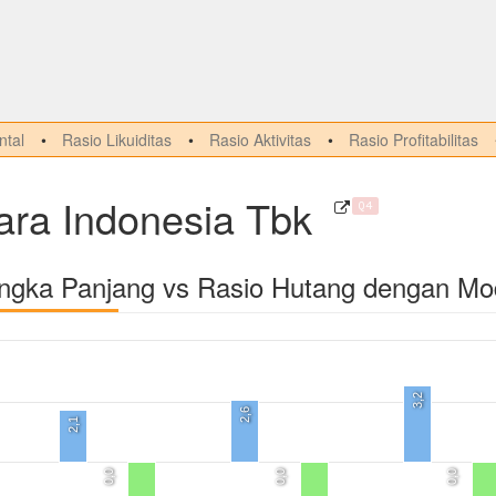
tal
Rasio Likuiditas
Rasio Aktivitas
Rasio Profitabilitas
ara Indonesia Tbk
Q4
angka Panjang vs Rasio Hutang dengan Mo
3,2
2,6
2,1
0,0
0,0
0,0