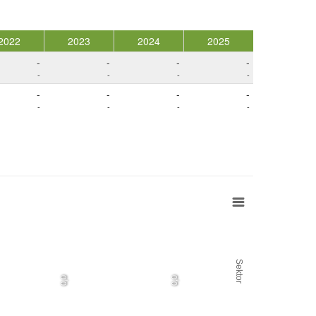
2022
2023
2024
2025
-
-
-
-
-
-
-
-
-
-
-
-
-
-
-
-
Sektor
0,0
0,0