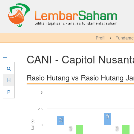
Profil
Fundamen
CANI - Capitol Nusant
Rasio Hutang vs Rasio Hutang J
H
P
5
2.5
1,9
1,3
kali (x)
0
0,0
0,0