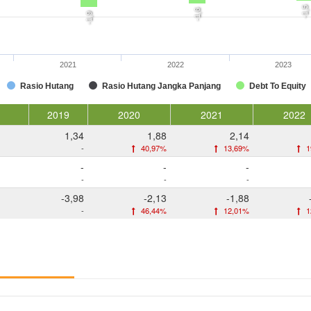
-1,5
-1,6
-1,9
2021
2022
2023
Rasio Hutang
Rasio Hutang Jangka Panjang
Debt To Equity
2019
2020
2021
2022
1,34
1,88
2,14
-
40,97%
13,69%
1
-
-
-
-
-
-
-3,98
-2,13
-1,88
-
46,44%
12,01%
1