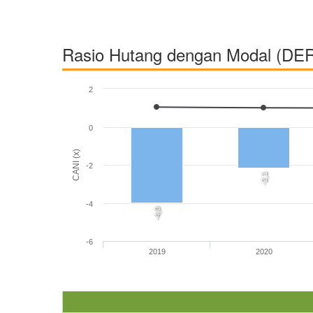
Rasio Hutang dengan Modal (DE
2
0
CANI (x)
-2
-2,1
-4
-4,0
-6
2019
2020