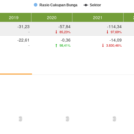
Rasio Cakupan Bunga
Sektor
2019
2020
2021
-31,23
-57,84
-114,34
-
85,23%
97,69%
-22,61
-0,36
-14,09
-
98,41%
3.830,46%
0,0
0,0
0,0