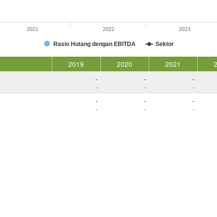
2021
2022
2023
Rasio Hutang dengan EBITDA
Sektor
2019
2020
2021
-
-
-
-
-
-
-
-
-
-
-
-