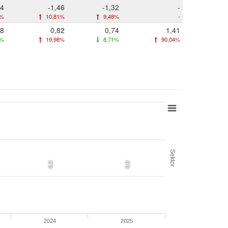
64
-1,46
-1,32
-
0%
10,81%
9,48%
-
68
0,82
0,74
1,41
3%
19,98%
8,71%
90,04%
Sektor
0,0
0,0
2024
2025