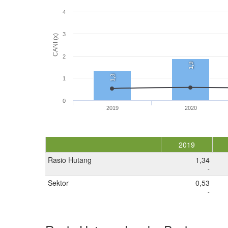
4
3
CANI (x)
2
1,9
1,3
1
0
2019
2020
2019
Rasio Hutang
1,34
-
Sektor
0,53
-