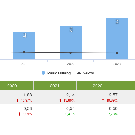
3,2
2,6
2,1
2021
2022
2023
Rasio Hutang
Sektor
2020
2021
2022
1,88
2,14
2,57
40,97%
13,69%
19,89%
0,58
0,54
0,50
8,59%
5,47%
7,78%