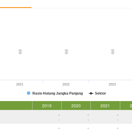
0,0
0,0
0,0
2021
2022
2023
Rasio Hutang Jangka Panjang
Sektor
2019
2020
2021
-
-
-
-
-
-
-
-
-