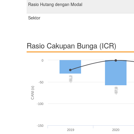
Rasio Hutang dengan Modal
Sektor
Rasio Cakupan Bunga (ICR)
0
-31,2
-50
CANI (x)
-57,8
-100
-150
2019
2020