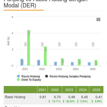
Modal (DER)
6
4,4
4
kali (x)
0,0
0,0
0,0
0,0
0,0
2,4
2
0,9
0,8
0,8
0,7
0,7
0
2021
2022
2023
2024
2025
Rasio Hutang
Rasio Hutang Jangka Panjang
Debt To Equity
2021
2022
2023
2024
2025
Rasio Hutang
0,81
0,70
0,48
0,45
0,41
-
13,71%
32,34%
5,04%
9,99%