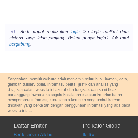
Anda dapat melakukan
login
jika ingin melihat data
historis yang lebih panjang. Belum punya login? Yuk mari
bergabung
.
Sanggahan: pemilik website tidak menjamin seluruh isi, konten, data,
gambar, tulisan, opini, informasi, berita, grafik dan analisa yang
disajikan dalam website ini akurat dan lengkap, dan kami tidak
bertanggung jawab atas segala kesalahan maupun keterlambatan
memperbarui informasi, atau segala kerugian yang timbul karena
tindakan yang berkaitan dengan penggunaan informasi yang ada pada
website ini.
...
Setiap keputusan investasi merupakan keputusan dan tanggung jawab
pribadi. Kami tidak memberi anjuran, saran, rekomendasi untuk
Daftar Emiten
Indikator Global
membeli, menjual atau melakukan aktivitas lain yang terkait dengan
Berdasarkan Alfabet
Ikhtisar
transaksi perdagangan apapun, dan kami tidak bertanggung jawab