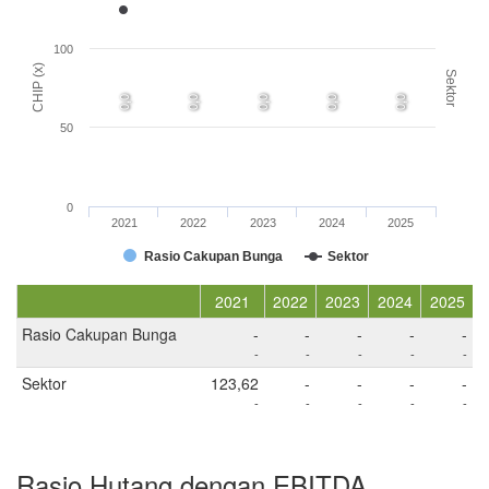
100
CHIP (x)
Sektor
0,0
0,0
0,0
0,0
0,0
50
0
2021
2022
2023
2024
2025
Rasio Cakupan Bunga
Sektor
2021
2022
2023
2024
2025
Rasio Cakupan Bunga
-
-
-
-
-
-
-
-
-
-
Sektor
123,62
-
-
-
-
-
-
-
-
-
Rasio Hutang dengan EBITDA