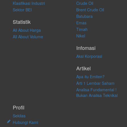
atas keputusan investasi yang dilakukan dalam kondisi dan situasi
Klasifikasi Industri
Crude Oil
apapun juga, yang diakibatkan secara langsung maupun tidak
Sektor BEI
Brent Crude Oil
langsung atas konten pada website ini.
Batubara
Statistik
Emas
Timah
All About Harga
Nikel
All About Volume
Infomasi
Aksi Korporasi
Artikel
Apa itu Emiten?
Arti 1 Lembar Saham
Analisa Fundamental !
Bukan Analisa Teknikal
Profil
Sekilas
Hubungi Kami