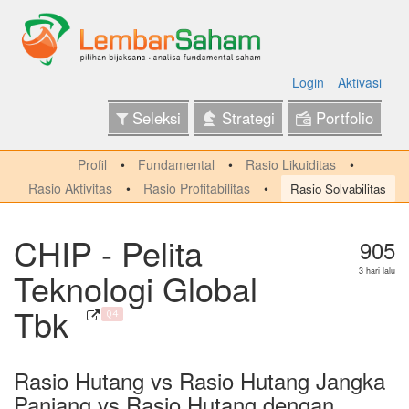
Login
Aktivasi
Seleksi
Strategi
Portfolio
Profil
Fundamental
Rasio Likuiditas
Rasio Aktivitas
Rasio Profitabilitas
Rasio Solvabilitas
CHIP - Pelita
905
Teknologi Global
3 hari lalu
Tbk
Q4
Rasio Hutang vs Rasio Hutang Jangka
Panjang vs Rasio Hutang dengan