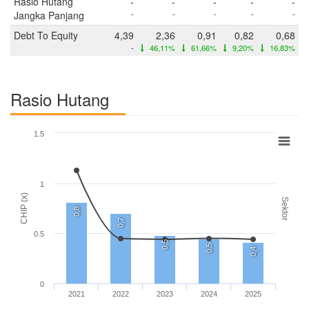
Rasio Hutang
-
-
-
-
-
Jangka Panjang
-
-
-
-
-
Debt To Equity
4,39
2,36
0,91
0,82
0,68
-
46,11%
61,66%
9,20%
16,83%
Rasio Hutang
1.5
1
CHIP (x)
Sektor
0,8
0,7
0.5
0,5
0,5
0,4
0
2021
2022
2023
2024
2025