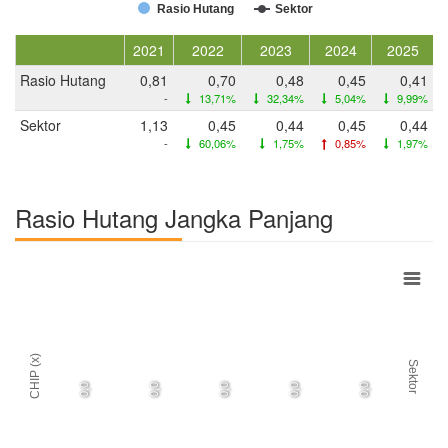
Rasio Hutang
Sektor
2021
2022
2023
2024
2025
Rasio Hutang
0,81
0,70
0,48
0,45
0,41
-
13,71%
32,34%
5,04%
9,99%
Sektor
1,13
0,45
0,44
0,45
0,44
-
60,06%
1,75%
0,85%
1,97%
Rasio Hutang Jangka Panjang
CHIP (x)
Sektor
0,0
0,0
0,0
0,0
0,0