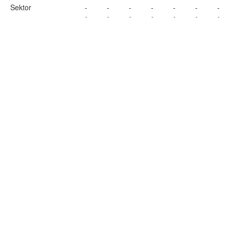
Sektor
-
-
-
-
-
-
-
-
-
-
-
-
-
-