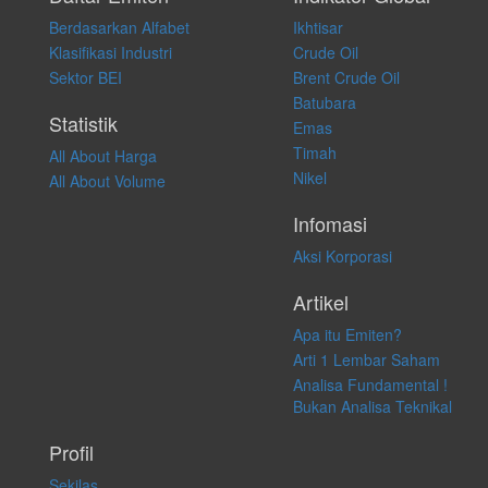
membeli, menjual atau melakukan aktivitas lain yang terkait dengan
Berdasarkan Alfabet
Ikhtisar
transaksi perdagangan apapun, dan kami tidak bertanggung jawab
atas keputusan investasi yang dilakukan dalam kondisi dan situasi
Klasifikasi Industri
Crude Oil
apapun juga, yang diakibatkan secara langsung maupun tidak
Sektor BEI
Brent Crude Oil
langsung atas konten pada website ini.
Batubara
Statistik
Emas
Timah
All About Harga
Nikel
All About Volume
Infomasi
Aksi Korporasi
Artikel
Apa itu Emiten?
Arti 1 Lembar Saham
Analisa Fundamental !
Bukan Analisa Teknikal
Profil
Sekilas