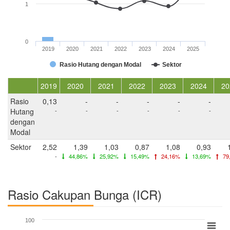
1
0
2019
2020
2021
2022
2023
2024
2025
Rasio Hutang dengan Modal
Sektor
2019
2020
2021
2022
2023
2024
20
Rasio
0,13
-
-
-
-
-
Hutang
-
-
-
-
-
-
dengan
Modal
Sektor
2,52
1,39
1,03
0,87
1,08
0,93
-
44,86%
25,92%
15,49%
24,16%
13,69%
79
Rasio Cakupan Bunga (ICR)
100