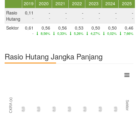
2019
2020
2021
2022
2023
2024
2025
Rasio
0,11
-
-
-
-
-
-
Hutang
-
-
-
-
-
-
-
Sektor
0,61
0,56
0,56
0,53
0,50
0,50
0,46
-
8,56%
0,33%
5,26%
4,27%
0,02%
7,66%
Rasio Hutang Jangka Panjang
CKRA (x)
Sektor
0,0
0,0
0,0
0,0
0,0
0,0
0,0