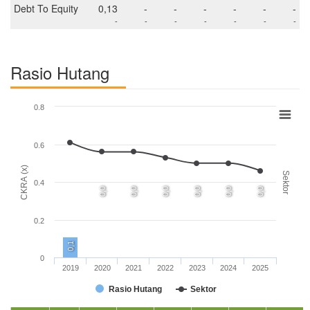
Debt To Equity
0,13
-
-
-
-
-
-
-
-
-
-
-
-
-
Rasio Hutang
0.8
0.6
CKRA (x)
Sektor
0.4
0,0
0,0
0,0
0,0
0,0
0,0
0.2
0,1
0
2019
2020
2021
2022
2023
2024
2025
Rasio Hutang
Sektor