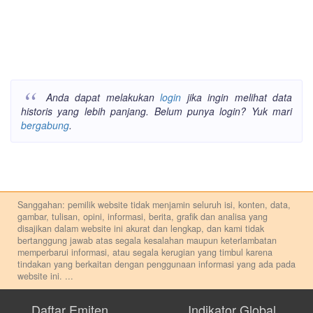
Anda dapat melakukan
login
jika ingin melihat data
historis yang lebih panjang. Belum punya login? Yuk mari
bergabung
.
Sanggahan: pemilik website tidak menjamin seluruh isi, konten, data,
gambar, tulisan, opini, informasi, berita, grafik dan analisa yang
disajikan dalam website ini akurat dan lengkap, dan kami tidak
bertanggung jawab atas segala kesalahan maupun keterlambatan
memperbarui informasi, atau segala kerugian yang timbul karena
tindakan yang berkaitan dengan penggunaan informasi yang ada pada
website ini.
...
Setiap keputusan investasi merupakan keputusan dan tanggung jawab
pribadi. Kami tidak memberi anjuran, saran, rekomendasi untuk
Daftar Emiten
Indikator Global