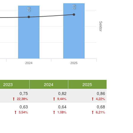
0,9
0,8
Sektor
2024
2025
2023
2024
2025
0,75
0,82
0,86
22,38%
9,44%
4,22%
0,63
0,64
0,68
3,54%
1,08%
6,21%