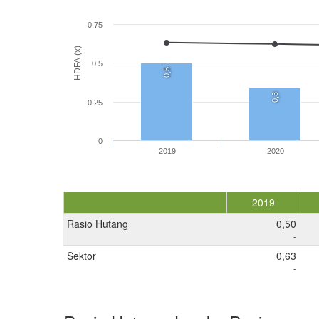
0.75
HDFA (x)
0.5
0,5
0,3
0.25
0
2019
2020
2019
Rasio Hutang
0,50
-
Sektor
0,63
-