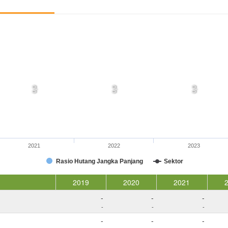
0,0
0,0
0,0
2021
2022
2023
Rasio Hutang Jangka Panjang
Sektor
2019
2020
2021
-
-
-
-
-
-
-
-
-