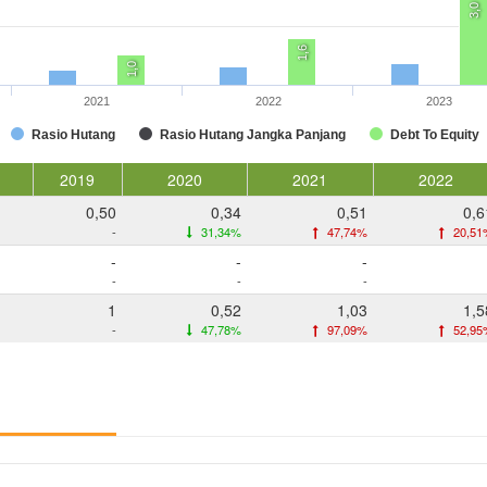
3,0
1,6
1,0
2021
2022
2023
Rasio Hutang
Rasio Hutang Jangka Panjang
Debt To Equity
2019
2020
2021
2022
0,50
0,34
0,51
0,6
-
31,34%
47,74%
20,51
-
-
-
-
-
-
1
0,52
1,03
1,5
-
47,78%
97,09%
52,95