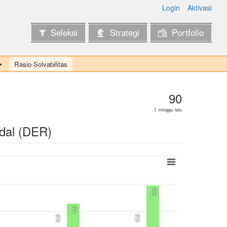
Login
Aktivasi
Seleksi
Strategi
Portfolio
Rasio Solvabilitas
90
1 minggu lalu
dal (DER)
5,9
4,6
0,0
0,0