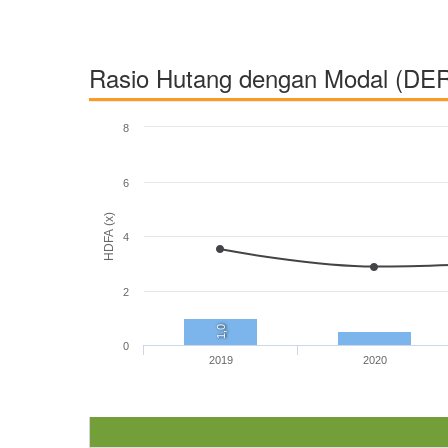
Rasio Hutang dengan Modal (DE
8
6
HDFA (x)
4
2
1,0
0
2019
2020