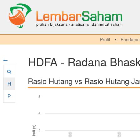
Profil
Fundamen
HDFA - Radana Bhask
Rasio Hutang vs Rasio Hutang J
H
P
8
6
kali (x)
4
0,0
0,0