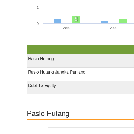
2
1,0
0
2019
2020
Rasio Hutang
Rasio Hutang Jangka Panjang
Debt To Equity
Rasio Hutang
1