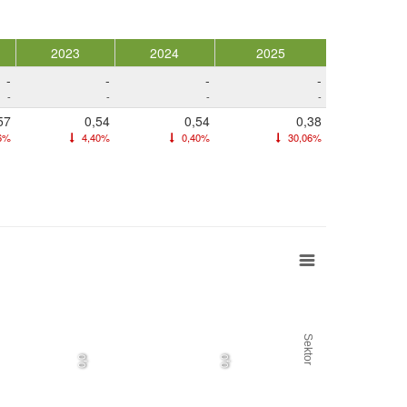
2023
2024
2025
-
-
-
-
-
-
-
-
57
0,54
0,54
0,38
6%
4,40%
0,40%
30,06%
Sektor
0,0
0,0