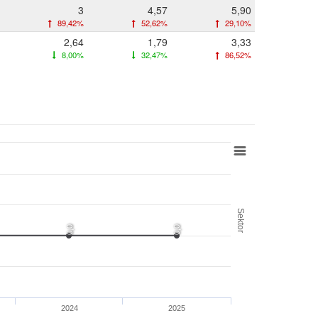
3
4,57
5,90
89,42%
52,62%
29,10%
2,64
1,79
3,33
8,00%
32,47%
86,52%
Sektor
0,0
0,0
2024
2025