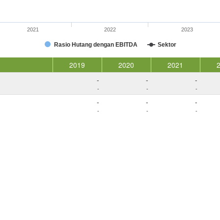
2021
2022
2023
Rasio Hutang dengan EBITDA
Sektor
2019
2020
2021
-
-
-
-
-
-
-
-
-
-
-
-