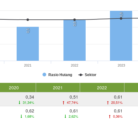
0,8
0,6
0,5
2021
2022
2023
Rasio Hutang
Sektor
2020
2021
2022
0,34
0,51
0,61
31,34%
47,74%
20,51%
0,62
0,61
0,61
1,68%
2,62%
0,36%