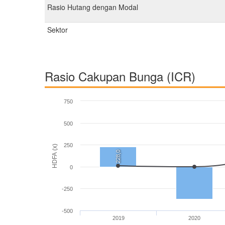
Rasio Hutang dengan Modal
Sektor
Rasio Cakupan Bunga (ICR)
750
500
250
HDFA (x)
228,0
0
-250
-500
2019
2020