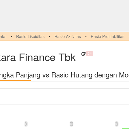
tal
Rasio Likuiditas
Rasio Aktivitas
Rasio Profitabilitas
ara Finance Tbk
Q4
angka Panjang vs Rasio Hutang dengan Mo
0,0
0,0
0,0