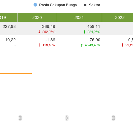
Rasio Cakupan Bunga
Sektor
019
2020
2021
2022
227,98
-369,49
459,11
-
262,07%
224,26%
10,22
-1,86
76,90
0,
-
118,16%
4.243,46%
99,2
0,0
0,0
0,0