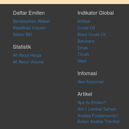
Setiap keputusan investasi merupakan keputusan dan tanggung jawab
pribadi. Kami tidak memberi anjuran, saran, rekomendasi untuk
Daftar Emiten
Indikator Global
membeli, menjual atau melakukan aktivitas lain yang terkait dengan
Berdasarkan Alfabet
Ikhtisar
transaksi perdagangan apapun, dan kami tidak bertanggung jawab
atas keputusan investasi yang dilakukan dalam kondisi dan situasi
Klasifikasi Industri
Crude Oil
apapun juga, yang diakibatkan secara langsung maupun tidak
Sektor BEI
Brent Crude Oil
langsung atas konten pada website ini.
Batubara
Statistik
Emas
Timah
All About Harga
Nikel
All About Volume
Infomasi
Aksi Korporasi
Artikel
Apa itu Emiten?
Arti 1 Lembar Saham
Analisa Fundamental !
Bukan Analisa Teknikal