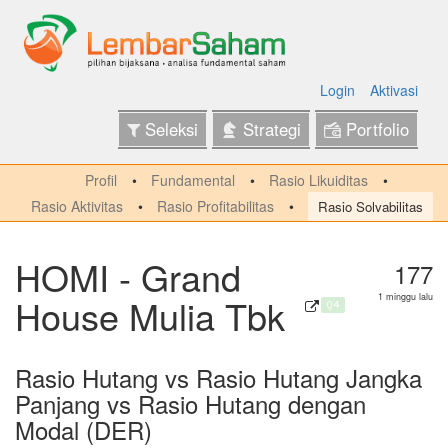
Login
Aktivasi
Seleksi
Strategi
Portfolio
Profil
Fundamental
Rasio Likuiditas
Rasio Aktivitas
Rasio Profitabilitas
Rasio Solvabilitas
HOMI - Grand
177
House Mulia Tbk
1 minggu lalu
Q4
Rasio Hutang vs Rasio Hutang Jangka
Panjang vs Rasio Hutang dengan
Modal (DER)