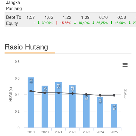
Jangka
Panjang
Debt To
1,57
1,05
1,22
1,09
0,70
0,58
Equity
-
32,99%
15,66%
10,40%
36,25%
16,00%
2
Rasio Hutang
0.8
0.6
0,6
0,6
0,5
0,5
HOMI (x)
Sektor
0.4
0,4
0,4
0,3
0.2
0
2019
2020
2021
2022
2023
2024
2025