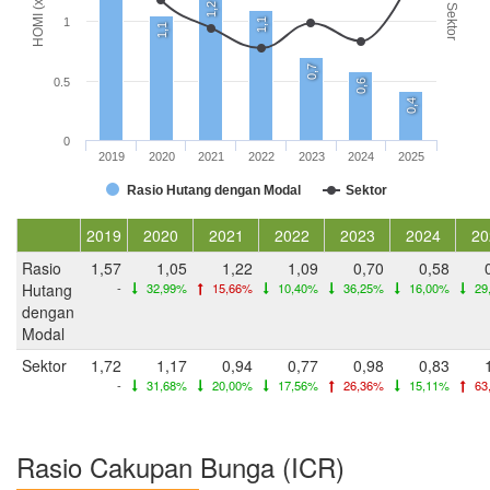
HOMI (x)
1,2
Sektor
1
1,1
1,1
0,7
0.5
0,6
0,4
0
2019
2020
2021
2022
2023
2024
2025
Rasio Hutang dengan Modal
Sektor
2019
2020
2021
2022
2023
2024
20
Rasio
1,57
1,05
1,22
1,09
0,70
0,58
Hutang
-
32,99%
15,66%
10,40%
36,25%
16,00%
29
dengan
Modal
Sektor
1,72
1,17
0,94
0,77
0,98
0,83
-
31,68%
20,00%
17,56%
26,36%
15,11%
63
Rasio Cakupan Bunga (ICR)