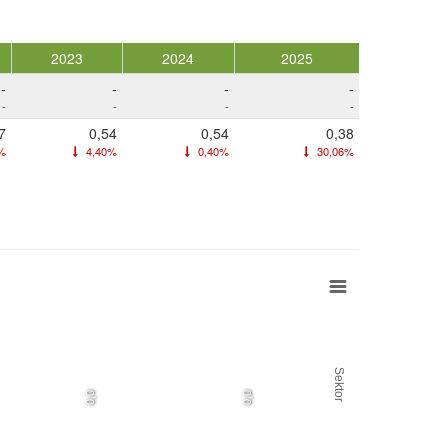
2023
2024
2025
-
-
-
-
-
-
-
-
7
0,54
0,54
0,38
%
4,40%
0,40%
30,06%
Sektor
0,0
0,0