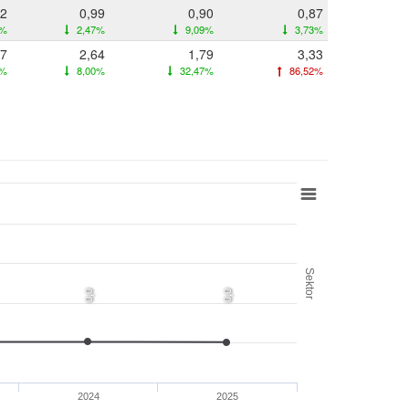
02
0,99
0,90
0,87
2%
2,47%
9,09%
3,73%
87
2,64
1,79
3,33
6%
8,00%
32,47%
86,52%
Sektor
0,0
0,0
2024
2025