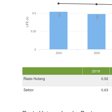
0.5
0,5
0,5
LIFE (x)
0.25
0
2019
2020
2019
Rasio Hutang
0,52
-
Sektor
0,63
-