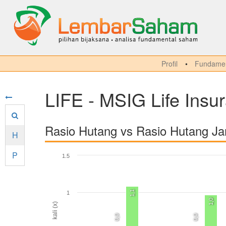
Profil
Fundamen
LIFE - MSIG Life Insu
Rasio Hutang vs Rasio Hutang J
H
P
1.5
1,1
1
1,0
kali (x)
0,0
0,0