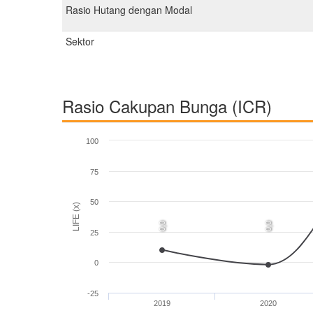
Rasio Hutang dengan Modal
Sektor
Rasio Cakupan Bunga (ICR)
100
75
50
LIFE (x)
0,0
0,0
25
0
-25
2019
2020