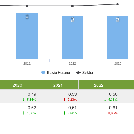
0,5
0,5
0,5
2021
2022
2023
Rasio Hutang
Sektor
2020
2021
2022
0,49
0,53
0,50
5,85%
9,23%
5,38%
0,62
0,61
0,61
1,68%
2,62%
0,36%