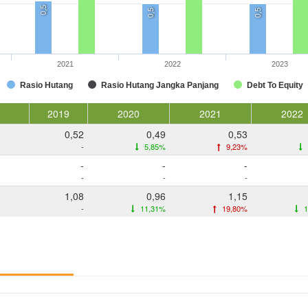
0,5
0,5
0,5
2021
2022
2023
Rasio Hutang
Rasio Hutang Jangka Panjang
Debt To Equity
2019
2020
2021
2022
0,52
0,49
0,53
-
5,85%
9,23%
-
-
-
-
-
-
1,08
0,96
1,15
-
11,31%
19,80%
1