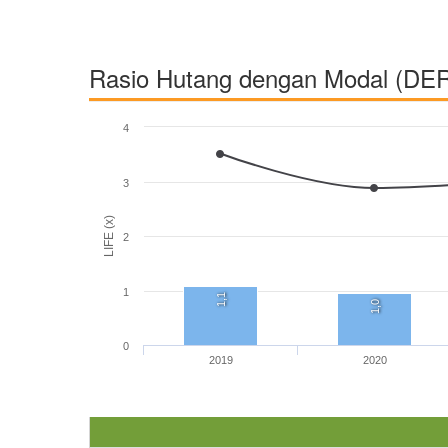
Rasio Hutang dengan Modal (DE
4
3
LIFE (x)
2
1
1,1
1,0
0
2019
2020