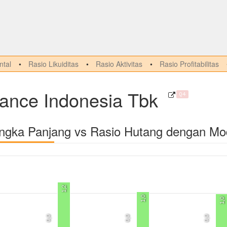
tal
Rasio Likuiditas
Rasio Aktivitas
Rasio Profitabilitas
rance Indonesia Tbk
Q4
angka Panjang vs Rasio Hutang dengan Mo
1,2
1,0
1,0
0,0
0,0
0,0