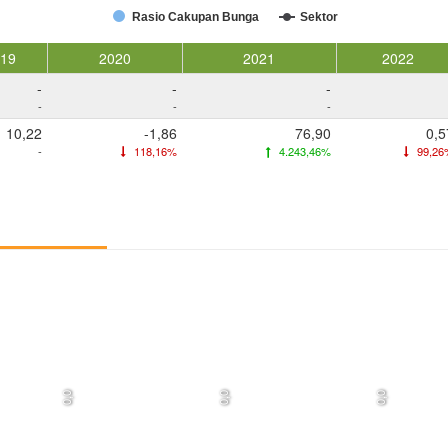
Rasio Cakupan Bunga
Sektor
019
2020
2021
2022
-
-
-
-
-
-
10,22
-1,86
76,90
0,5
-
118,16%
4.243,46%
99,26
0,0
0,0
0,0