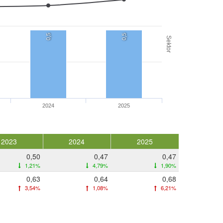
0,5
0,5
Sektor
2024
2025
2023
2024
2025
0,50
0,47
0,47
1,21%
4,79%
1,90%
0,63
0,64
0,68
3,54%
1,08%
6,21%