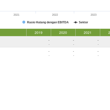
2021
2022
2023
Rasio Hutang dengan EBITDA
Sektor
2019
2020
2021
-
-
-
-
-
-
-
-
-
-
-
-