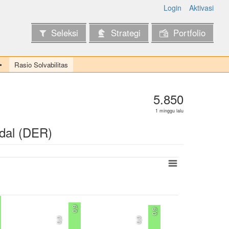
Login
Aktivasi
Seleksi
Strategi
Portfolio
Rasio Solvabilitas
5.850
1 minggu lalu
dal (DER)
0,9
0,9
0,0
0,0