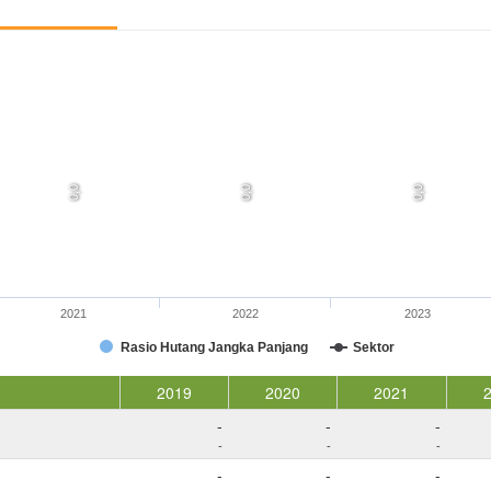
0,0
0,0
0,0
2021
2022
2023
Rasio Hutang Jangka Panjang
Sektor
2019
2020
2021
-
-
-
-
-
-
-
-
-