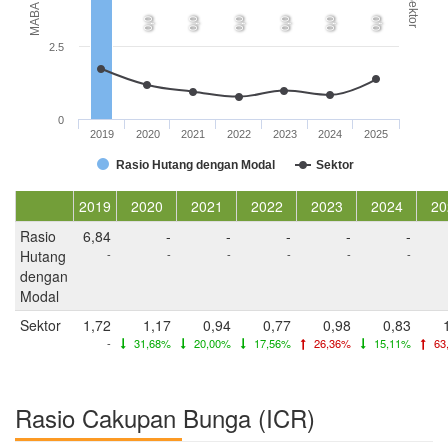
MABA (x)
Sektor
0,0
0,0
0,0
0,0
0,0
0,0
2.5
0
2019
2020
2021
2022
2023
2024
2025
Rasio Hutang dengan Modal
Sektor
2019
2020
2021
2022
2023
2024
20
Rasio
6,84
-
-
-
-
-
Hutang
-
-
-
-
-
-
dengan
Modal
Sektor
1,72
1,17
0,94
0,77
0,98
0,83
-
31,68%
20,00%
17,56%
26,36%
15,11%
63
Rasio Cakupan Bunga (ICR)