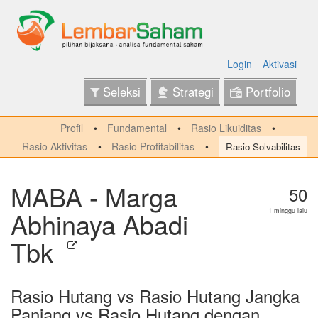
Login
Aktivasi
Seleksi
Strategi
Portfolio
Profil
Fundamental
Rasio Likuiditas
Rasio Aktivitas
Rasio Profitabilitas
Rasio Solvabilitas
MABA - Marga
50
Abhinaya Abadi
1 minggu lalu
Tbk
Rasio Hutang vs Rasio Hutang Jangka
Panjang vs Rasio Hutang dengan