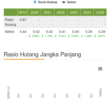
Rasio Hutang
Sektor
2019
2020
2021
2022
2023
2024
2025
Rasio
0,87
-
-
-
-
-
-
Hutang
-
-
-
-
-
-
-
Sektor
0,44
0,42
0,42
0,41
0,40
0,39
0,39
-
3,55%
1,15%
3,14%
2,40%
1,39%
0,01%
Rasio Hutang Jangka Panjang
MABA (x)
Sektor
0,0
0,0
0,0
0,0
0,0
0,0
0,0