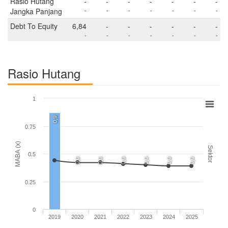
Rasio Hutang
-
-
-
-
-
-
-
Jangka Panjang
-
-
-
-
-
-
-
Debt To Equity
6,84
-
-
-
-
-
-
-
-
-
-
-
-
-
Rasio Hutang
1
0,9
0.75
MABA (x)
Sektor
0.5
0,0
0,0
0,0
0,0
0,0
0,0
0.25
0
2019
2020
2021
2022
2023
2024
2025