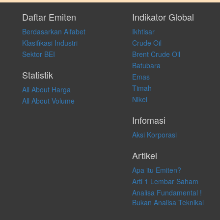
Setiap keputusan investasi merupakan keputusan dan tanggung jawab
pribadi. Kami tidak memberi anjuran, saran, rekomendasi untuk
Daftar Emiten
Indikator Global
membeli, menjual atau melakukan aktivitas lain yang terkait dengan
Berdasarkan Alfabet
Ikhtisar
transaksi perdagangan apapun, dan kami tidak bertanggung jawab
atas keputusan investasi yang dilakukan dalam kondisi dan situasi
Klasifikasi Industri
Crude Oil
apapun juga, yang diakibatkan secara langsung maupun tidak
Sektor BEI
Brent Crude Oil
langsung atas konten pada website ini.
Batubara
Statistik
Emas
Timah
All About Harga
Nikel
All About Volume
Infomasi
Aksi Korporasi
Artikel
Apa itu Emiten?
Arti 1 Lembar Saham
Analisa Fundamental !
Bukan Analisa Teknikal