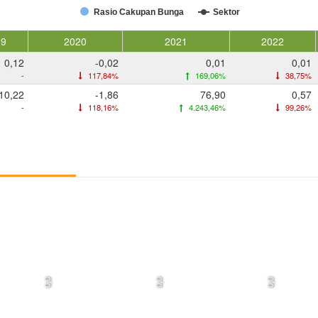
Rasio Cakupan Bunga
Sektor
19
2020
2021
2022
0,12
-0,02
0,01
0,01
-
117,84%
169,06%
38,75%
10,22
-1,86
76,90
0,57
-
118,16%
4.243,46%
99,26%
0,0
0,0
0,0