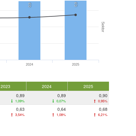
0,9
0,9
Sektor
2024
2025
2023
2024
2025
0,89
0,89
0,90
1,09%
0,07%
0,95%
0,63
0,64
0,68
3,54%
1,08%
6,21%