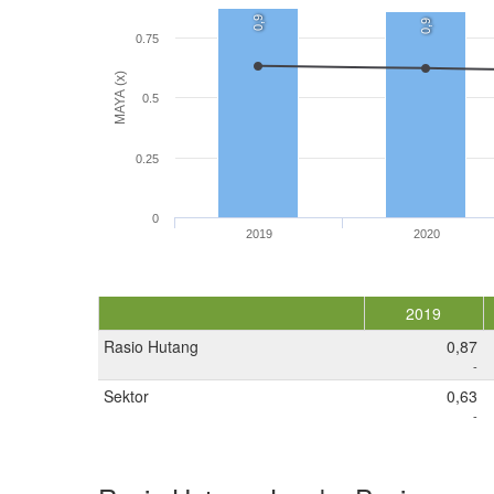
0,9
0,9
0.75
MAYA (x)
0.5
0.25
0
2019
2020
2019
Rasio Hutang
0,87
-
Sektor
0,63
-