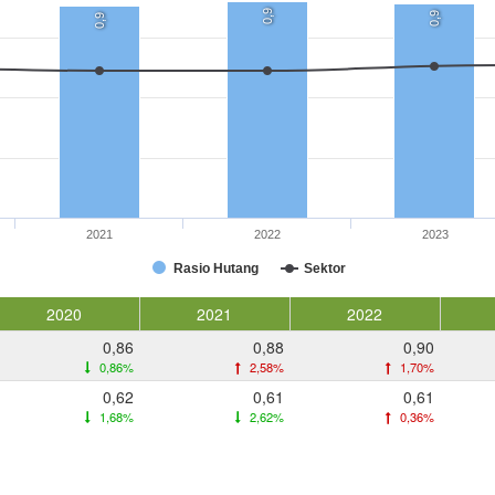
0,9
0,9
0,9
2021
2022
2023
Rasio Hutang
Sektor
2020
2021
2022
0,86
0,88
0,90
0,86%
2,58%
1,70%
0,62
0,61
0,61
1,68%
2,62%
0,36%