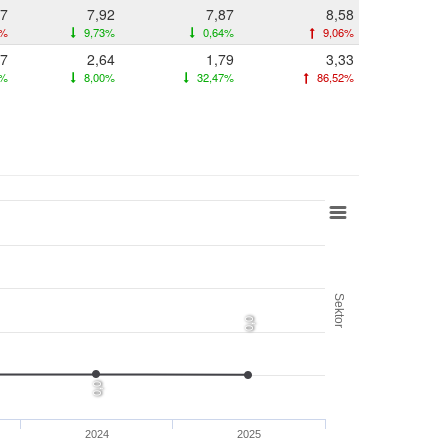
77
7,92
7,87
8,58
2%
9,73%
0,64%
9,06%
87
2,64
1,79
3,33
6%
8,00%
32,47%
86,52%
Sektor
0,0
0,0
2024
2025