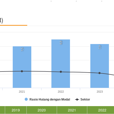
-
-
-
R)
8,8
7,9
7,5
2021
2022
2023
Rasio Hutang dengan Modal
Sektor
2019
2020
2021
2022