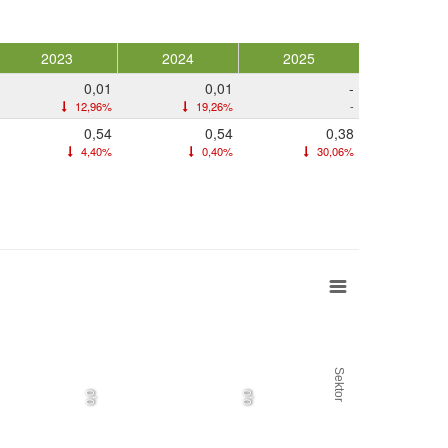
2023
2024
2025
0,01
0,01
-
12,96%
19,26%
-
0,54
0,54
0,38
4,40%
0,40%
30,06%
Sektor
0,0
0,0