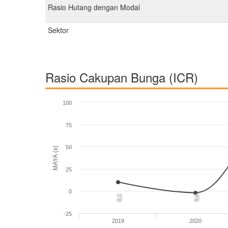
Rasio Hutang dengan Modal
Sektor
Rasio Cakupan Bunga (ICR)
100
75
50
MAYA (x)
25
0
0,1
0,0
-25
2019
2020