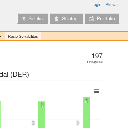
Login
Aktivasi
Seleksi
Strategi
Portfolio
Rasio Solvabilitas
197
1 minggu lalu
dal (DER)
8,6
7,9
0,0
0,0