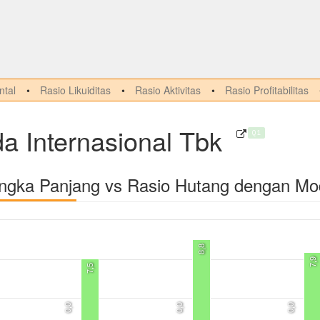
tal
Rasio Likuiditas
Rasio Aktivitas
Rasio Profitabilitas
 Internasional Tbk
Q1
angka Panjang vs Rasio Hutang dengan Mo
8,8
7,9
7,5
0,0
0,0
0,0