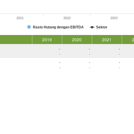
2021
2022
2023
Rasio Hutang dengan EBITDA
Sektor
2019
2020
2021
-
-
-
-
-
-
-
-
-
-
-
-