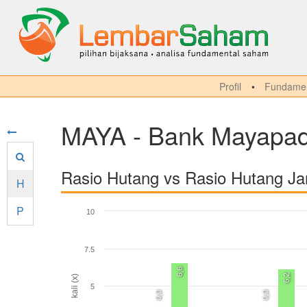
Profil
Fundamen
MAYA - Bank Mayapada
Rasio Hutang vs Rasio Hutang J
H
P
10
7.5
6,6
6,2
kali (x)
5
0,0
0,0