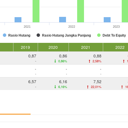
2021
2022
2023
Rasio Hutang
Rasio Hutang Jangka Panjang
Debt To Equity
2019
2020
2021
2022
0,87
0,86
0,88
-
0,86%
2,58%
1
-
-
-
-
-
-
6,57
6,16
7,52
-
6,16%
22,01%
1