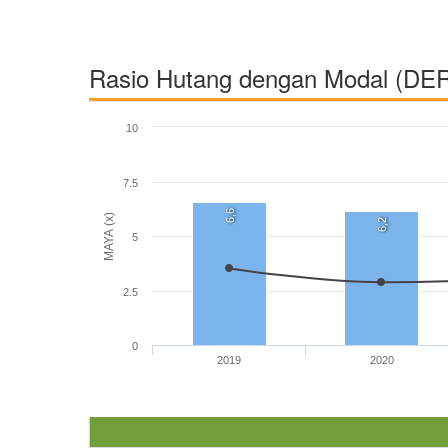
Rasio Hutang dengan Modal (DE
10
7.5
6,6
MAYA (x)
6,2
5
2.5
0
2019
2020