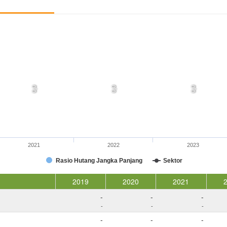
0,0
0,0
0,0
2021
2022
2023
Rasio Hutang Jangka Panjang
Sektor
2019
2020
2021
-
-
-
-
-
-
-
-
-