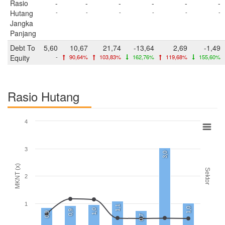
Rasio
-
-
-
-
-
-
Hutang
-
-
-
-
-
-
Jangka
Panjang
Debt To
5,60
10,67
21,74
-13,64
2,69
-1,49
Equity
-
90,64%
103,83%
162,76%
119,68%
155,60%
Rasio Hutang
4
3
3,0
MKNT (x)
Sektor
2
1
1,1
1,0
1,0
0,9
0,9
0,7