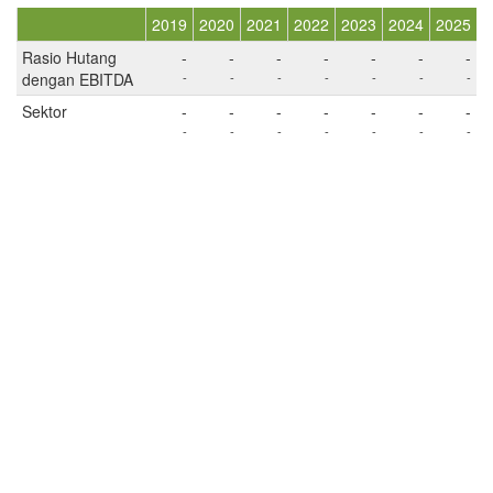
2019
2020
2021
2022
2023
2024
2025
Rasio Hutang
-
-
-
-
-
-
-
dengan EBITDA
-
-
-
-
-
-
-
Sektor
-
-
-
-
-
-
-
-
-
-
-
-
-
-