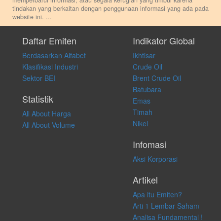
memperbarui informasi, atau segala kerugian yang timbul karena
tindakan yang berkaitan dengan penggunaan informasi yang ada pada
website ini.
...
Setiap keputusan investasi merupakan keputusan dan tanggung jawab
pribadi. Kami tidak memberi anjuran, saran, rekomendasi untuk
Daftar Emiten
Indikator Global
membeli, menjual atau melakukan aktivitas lain yang terkait dengan
Berdasarkan Alfabet
Ikhtisar
transaksi perdagangan apapun, dan kami tidak bertanggung jawab
atas keputusan investasi yang dilakukan dalam kondisi dan situasi
Klasifikasi Industri
Crude Oil
apapun juga, yang diakibatkan secara langsung maupun tidak
Sektor BEI
Brent Crude Oil
langsung atas konten pada website ini.
Batubara
Statistik
Emas
Timah
All About Harga
Nikel
All About Volume
Infomasi
Aksi Korporasi
Artikel
Apa itu Emiten?
Arti 1 Lembar Saham
Analisa Fundamental !