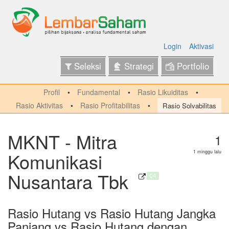
Login
Aktivasi
Seleksi
Strategi
Portfolio
Profil
Fundamental
Rasio Likuiditas
Rasio Aktivitas
Rasio Profitabilitas
Rasio Solvabilitas
MKNT - Mitra
1
Komunikasi
1 minggu lalu
Nusantara Tbk
Q4
Rasio Hutang vs Rasio Hutang Jangka
Panjang vs Rasio Hutang dengan