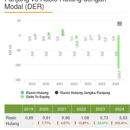
Modal (DER)
50
21,7
10,7
0
5,6
2,7
3,0
0,9
0,9
1,0
1,1
0,7
1,0
-1,5
-13,6
kali (x)
-50
0,0
0,0
0,0
0,0
0,0
0,0
0,0
-100
-114,2
-150
2019
2020
2021
2022
2023
2024
2025
Rasio Hutang
Rasio Hutang Jangka Panjang
Debt To Equity
2019
2020
2021
2022
2023
2024
Rasio
0,85
0,91
0,96
1,08
0,73
3,03
Hutang
-
7,77%
4,57%
12,87%
32,47%
315,41%