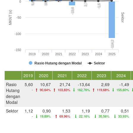
10,7
0
5,6
2,7
-1,5
-13,6
MKNT (x)
Sektor
-50
-100
-114,2
-150
2019
2020
2021
2022
2023
2024
2025
Rasio Hutang dengan Modal
Sektor
2019
2020
2021
2022
2023
2024
Rasio
5,60
10,67
21,74
-13,64
2,69
-1,49
Hutang
-
90,64%
103,83%
162,76%
119,68%
155,60%
dengan
Modal
Sektor
1,12
0,90
1,53
1,19
0,77
0,51
-
19,89%
69,96%
22,16%
35,56%
33,93%