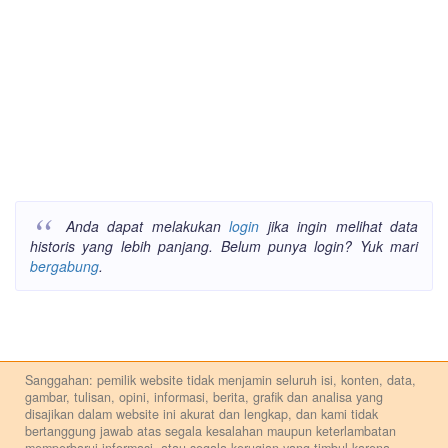
Anda dapat melakukan
login
jika ingin melihat data
historis yang lebih panjang. Belum punya login? Yuk mari
bergabung
.
Sanggahan: pemilik website tidak menjamin seluruh isi, konten, data,
gambar, tulisan, opini, informasi, berita, grafik dan analisa yang
disajikan dalam website ini akurat dan lengkap, dan kami tidak
bertanggung jawab atas segala kesalahan maupun keterlambatan