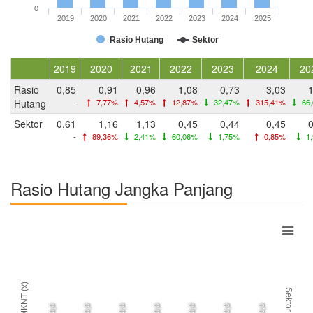
0
2019
2020
2021
2022
2023
2024
2025
Rasio Hutang
Sektor
2019
2020
2021
2022
2023
2024
20
Rasio
0,85
0,91
0,96
1,08
0,73
3,03
1
Hutang
-
7,77%
4,57%
12,87%
32,47%
315,41%
66
Sektor
0,61
1,16
1,13
0,45
0,44
0,45
0
-
89,36%
2,41%
60,06%
1,75%
0,85%
1
Rasio Hutang Jangka Panjang
MKNT (x)
Sektor
0,0
0,0
0,0
0,0
0,0
0,0
0,0