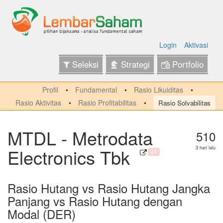
Login
Aktivasi
Seleksi
Strategi
Portfolio
Profil
Fundamental
Rasio Likuiditas
Rasio Aktivitas
Rasio Profitabilitas
Rasio Solvabilitas
MTDL - Metrodata
510
Electronics Tbk
3 hari lalu
Q1
Rasio Hutang vs Rasio Hutang Jangka
Panjang vs Rasio Hutang dengan
Modal (DER)