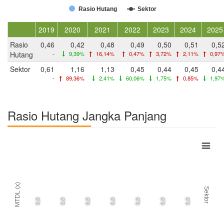
Rasio Hutang
Sektor
2019
2020
2021
2022
2023
2024
2025
Rasio
0,46
0,42
0,48
0,49
0,50
0,51
0,5
Hutang
-
9,39%
16,14%
0,47%
3,72%
2,11%
0,97
Sektor
0,61
1,16
1,13
0,45
0,44
0,45
0,4
-
89,36%
2,41%
60,06%
1,75%
0,85%
1,97
Rasio Hutang Jangka Panjang
MTDL (x)
Sektor
0,0
0,0
0,0
0,0
0,0
0,0
0,0