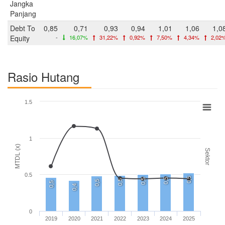
Jangka
Panjang
Debt To
0,85
0,71
0,93
0,94
1,01
1,06
1,0
Equity
-
16,07%
31,22%
0,92%
7,50%
4,34%
2,02
Rasio Hutang
1.5
1
MTDL (x)
Sektor
0.5
0,5
0,5
0,5
0,5
0,5
0,5
0,4
0
2019
2020
2021
2022
2023
2024
2025