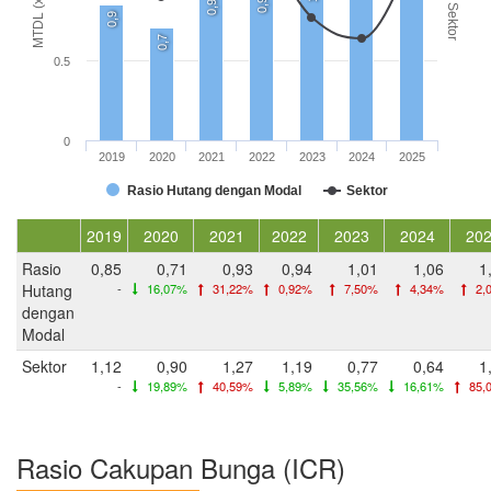
MTDL (x)
0,9
0,9
Sektor
0,9
0,7
0.5
0
2019
2020
2021
2022
2023
2024
2025
Rasio Hutang dengan Modal
Sektor
2019
2020
2021
2022
2023
2024
20
Rasio
0,85
0,71
0,93
0,94
1,01
1,06
1
Hutang
-
16,07%
31,22%
0,92%
7,50%
4,34%
2,
dengan
Modal
Sektor
1,12
0,90
1,27
1,19
0,77
0,64
1
-
19,89%
40,59%
5,89%
35,56%
16,61%
85,
Rasio Cakupan Bunga (ICR)