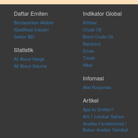
Setiap keputusan investasi merupakan keputusan dan tanggung jawab
pribadi. Kami tidak memberi anjuran, saran, rekomendasi untuk
Daftar Emiten
Indikator Global
membeli, menjual atau melakukan aktivitas lain yang terkait dengan
Berdasarkan Alfabet
Ikhtisar
transaksi perdagangan apapun, dan kami tidak bertanggung jawab
atas keputusan investasi yang dilakukan dalam kondisi dan situasi
Klasifikasi Industri
Crude Oil
apapun juga, yang diakibatkan secara langsung maupun tidak
Sektor BEI
Brent Crude Oil
langsung atas konten pada website ini.
Batubara
Statistik
Emas
Timah
All About Harga
Nikel
All About Volume
Infomasi
Aksi Korporasi
Artikel
Apa itu Emiten?
Arti 1 Lembar Saham
Analisa Fundamental !
Bukan Analisa Teknikal