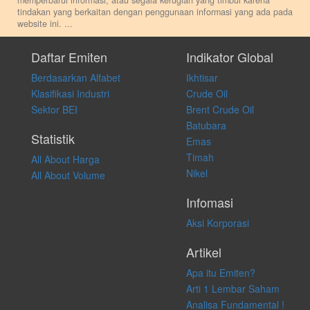
memperbarui informasi, atau segala kerugian yang timbul karena
tindakan yang berkaitan dengan penggunaan informasi yang ada pada
website ini.
...
Setiap keputusan investasi merupakan keputusan dan tanggung jawab
pribadi. Kami tidak memberi anjuran, saran, rekomendasi untuk
Daftar Emiten
Indikator Global
membeli, menjual atau melakukan aktivitas lain yang terkait dengan
Berdasarkan Alfabet
Ikhtisar
transaksi perdagangan apapun, dan kami tidak bertanggung jawab
atas keputusan investasi yang dilakukan dalam kondisi dan situasi
Klasifikasi Industri
Crude Oil
apapun juga, yang diakibatkan secara langsung maupun tidak
Sektor BEI
Brent Crude Oil
langsung atas konten pada website ini.
Batubara
Statistik
Emas
Timah
All About Harga
Nikel
All About Volume
Infomasi
Aksi Korporasi
Artikel
Apa itu Emiten?
Arti 1 Lembar Saham
Analisa Fundamental !