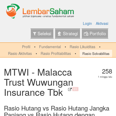
Login
Aktivasi
Seleksi
Strategi
Portfolio
Profil
Fundamental
Rasio Likuiditas
Rasio Aktivitas
Rasio Profitabilitas
Rasio Solvabilitas
MTWI - Malacca
258
Trust Wuwungan
1 minggu lalu
Insurance Tbk
Q1
Rasio Hutang vs Rasio Hutang Jangka
Panjang vs Rasio Hutang dengan