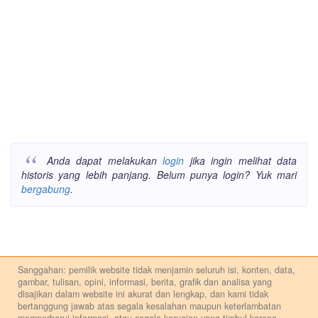
Anda dapat melakukan
login
jika ingin melihat data
historis yang lebih panjang. Belum punya login? Yuk mari
bergabung
.
Sanggahan: pemilik website tidak menjamin seluruh isi, konten, data,
gambar, tulisan, opini, informasi, berita, grafik dan analisa yang
disajikan dalam website ini akurat dan lengkap, dan kami tidak
bertanggung jawab atas segala kesalahan maupun keterlambatan