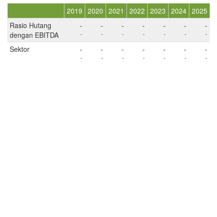
2019
2020
2021
2022
2023
2024
2025
Rasio Hutang
-
-
-
-
-
-
-
dengan EBITDA
-
-
-
-
-
-
-
Sektor
-
-
-
-
-
-
-
-
-
-
-
-
-
-