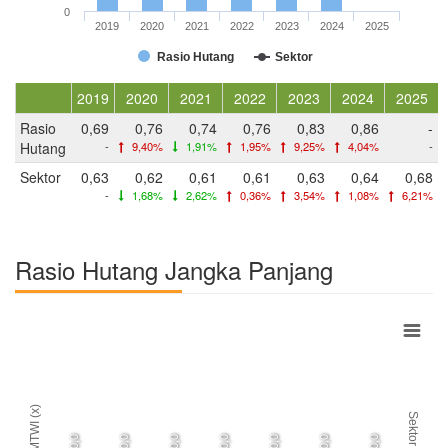
0
2019
2020
2021
2022
2023
2024
2025
Rasio Hutang
Sektor
2019
2020
2021
2022
2023
2024
2025
Rasio
0,69
0,76
0,74
0,76
0,83
0,86
-
Hutang
-
9,40%
1,91%
1,95%
9,25%
4,04%
-
Sektor
0,63
0,62
0,61
0,61
0,63
0,64
0,68
-
1,68%
2,62%
0,36%
3,54%
1,08%
6,21%
Rasio Hutang Jangka Panjang
MTWI (x)
Sektor
0,0
0,0
0,0
0,0
0,0
0,0
0,0