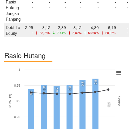
Rasio
-
-
-
-
-
-
-
Hutang
-
-
-
-
-
-
-
Jangka
Panjang
Debt To
2,25
3,12
2,89
3,12
4,80
6,19
-
Equity
-
38,78%
7,44%
8,02%
53,60%
29,07%
-
Rasio Hutang
1
0,9
0,8
0.75
0,8
0,8
0,7
0,7
MTWI (x)
Sektor
0.5
0,0
0.25