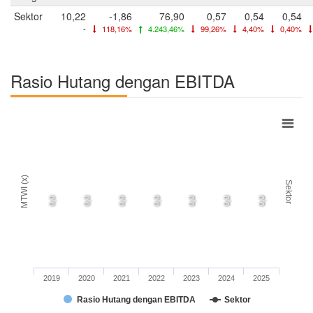
Sektor
10,22
-1,86
76,90
0,57
0,54
0,54
-
118,16%
4.243,46%
99,26%
4,40%
0,40%
Rasio Hutang dengan EBITDA
MTWI (x)
Sektor
0,0
0,0
0,0
0,0
0,0
0,0
0,0
2019
2020
2021
2022
2023
2024
2025
Rasio Hutang dengan EBITDA
Sektor