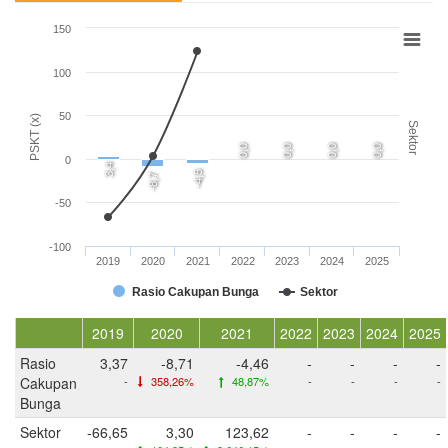
150
100
50
PSKT (x)
Sektor
0,0
0,0
0,0
0,0
0
3,4
-4,5
-8,7
-50
-100
2019
2020
2021
2022
2023
2024
2025
Rasio Cakupan Bunga
Sektor
2019
2020
2021
2022
2023
2024
2025
Rasio
3,37
-8,71
-4,46
-
-
-
-
Cakupan
-
358,26%
48,87%
-
-
-
-
Bunga
Sektor
-66,65
3,30
123,62
-
-
-
-