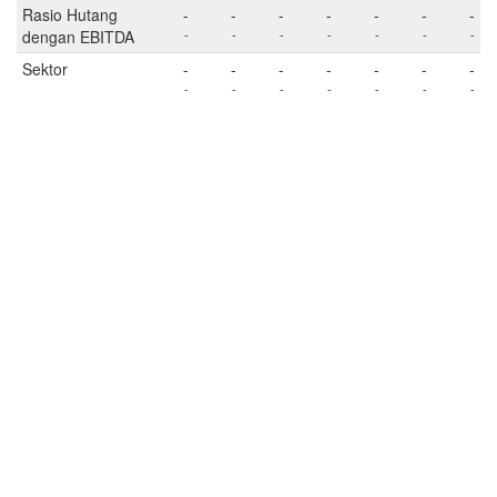
Rasio Hutang
-
-
-
-
-
-
-
dengan EBITDA
-
-
-
-
-
-
-
Sektor
-
-
-
-
-
-
-
-
-
-
-
-
-
-