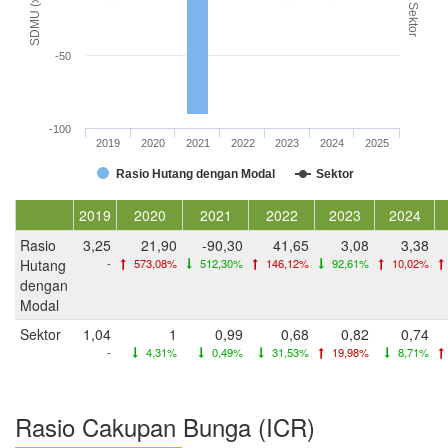
SDMU (x)
Sektor
-50
-100
2019
2020
2021
2022
2023
2024
2025
Rasio Hutang dengan Modal
Sektor
2019
2020
2021
2022
2023
2024
Rasio
3,25
21,90
-90,30
41,65
3,08
3,38
Hutang
-
573,08%
512,30%
146,12%
92,61%
10,02%
dengan
Modal
Sektor
1,04
1
0,99
0,68
0,82
0,74
-
4,31%
0,49%
31,53%
19,98%
8,71%
Rasio Cakupan Bunga (ICR)