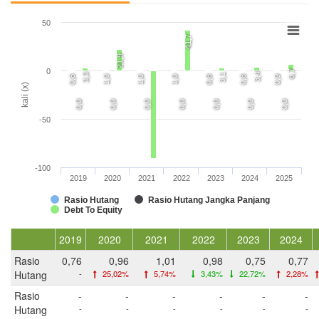
50
41,7
21,9
0
6,7
3,4
3,3
3,1
0,8
1,0
1,0
1,0
0,8
0,8
0,9
kali (x)
0,0
0,0
0,0
0,0
0,0
0,0
0,0
-50
-100
2019
2020
2021
2022
2023
2024
2025
Rasio Hutang
Rasio Hutang Jangka Panjang
Debt To Equity
2019
2020
2021
2022
2023
2024
Rasio
0,76
0,96
1,01
0,98
0,75
0,77
Hutang
-
25,02%
5,74%
3,43%
22,72%
2,28%
Rasio
-
-
-
-
-
-
Hutang
-
-
-
-
-
-