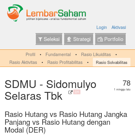
Login
Aktivasi
Seleksi
Strategi
Portfolio
Profil
Fundamental
Rasio Likuiditas
Rasio Aktivitas
Rasio Profitabilitas
Rasio Solvabilitas
SDMU - Sidomulyo
78
Selaras Tbk
1 minggu lalu
Q4
Rasio Hutang vs Rasio Hutang Jangka
Panjang vs Rasio Hutang dengan
Modal (DER)