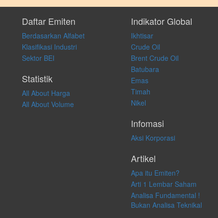
Setiap keputusan investasi merupakan keputusan dan tanggung jawab
pribadi. Kami tidak memberi anjuran, saran, rekomendasi untuk
Daftar Emiten
Indikator Global
membeli, menjual atau melakukan aktivitas lain yang terkait dengan
Berdasarkan Alfabet
Ikhtisar
transaksi perdagangan apapun, dan kami tidak bertanggung jawab
atas keputusan investasi yang dilakukan dalam kondisi dan situasi
Klasifikasi Industri
Crude Oil
apapun juga, yang diakibatkan secara langsung maupun tidak
Sektor BEI
Brent Crude Oil
langsung atas konten pada website ini.
Batubara
Statistik
Emas
Timah
All About Harga
Nikel
All About Volume
Infomasi
Aksi Korporasi
Artikel
Apa itu Emiten?
Arti 1 Lembar Saham
Analisa Fundamental !
Bukan Analisa Teknikal