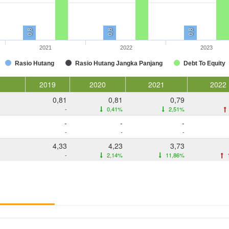
0,8
0,8
0,8
2021
2022
2023
Rasio Hutang
Rasio Hutang Jangka Panjang
Debt To Equity
2019
2020
2021
2022
0,81
0,81
0,79
-
0,41%
2,51%
-
-
-
-
-
-
4,33
4,23
3,73
-
2,14%
11,86%