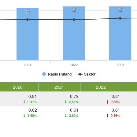
0,8
0,8
0,8
2021
2022
2023
Rasio Hutang
Sektor
2020
2021
2022
0,81
0,79
0,81
0,41%
2,51%
2,35%
0,62
0,61
0,61
1,68%
2,62%
0,36%