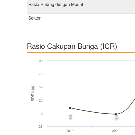
Rasio Hutang dengan Modal
Sektor
Rasio Cakupan Bunga (ICR)
100
75
50
SDRA (x)
25
0
0,5
-0,6
-25
2019
2020