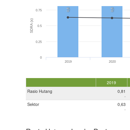
0,8
0,8
0.75
SDRA (x)
0.5
0.25
0
2019
2020
2019
Rasio Hutang
0,81
-
Sektor
0,63
-