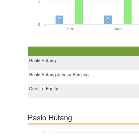
2
0,8
0,8
0
2019
2020
Rasio Hutang
Rasio Hutang Jangka Panjang
Debt To Equity
Rasio Hutang
1