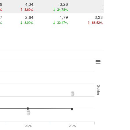
19
4,34
3,26
-
7%
3,60%
24,78%
-
87
2,64
1,79
3,33
6%
8,00%
32,47%
86,52%
Sektor
0,0
0,3
2024
2025