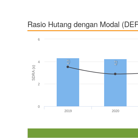
Rasio Hutang dengan Modal (DE
6
4,3
4
4,2
SDRA (x)
2
0
2019
2020