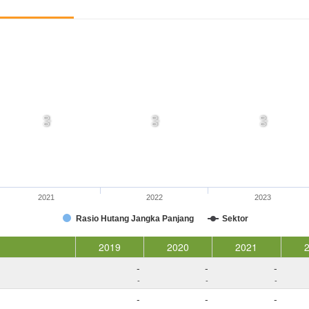
0,0
0,0
0,0
2021
2022
2023
Rasio Hutang Jangka Panjang
Sektor
2019
2020
2021
-
-
-
-
-
-
-
-
-