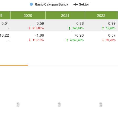
Rasio Cakupan Bunga
Sektor
19
2020
2021
2022
0,51
-0,59
0,86
0,99
-
215,80%
246,61%
15,28%
10,22
-1,86
76,90
0,57
-
118,16%
4.243,46%
99,26%
0,0
0,0
0,0