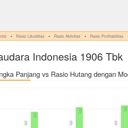
tal
Rasio Likuiditas
Rasio Aktivitas
Rasio Profitabilitas
udara Indonesia 1906 Tbk
angka Panjang vs Rasio Hutang dengan Mo
4,3
4,2
3,7
0,0
0,0
0,0