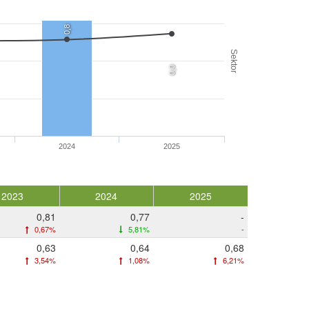
0,8
Sektor
0,0
2024
2025
2023
2024
2025
0,81
0,77
-
0,67%
5,81%
-
0,63
0,64
0,68
3,54%
1,08%
6,21%