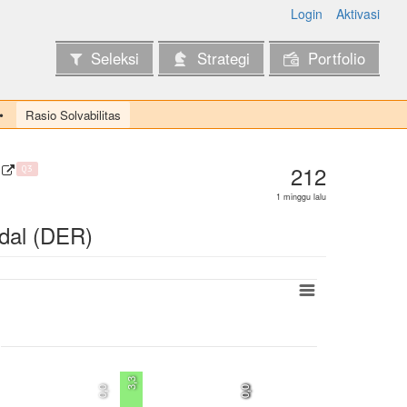
Login
Aktivasi
Seleksi
Strategi
Portfolio
Rasio Solvabilitas
212
Q3
1 minggu lalu
dal (DER)
3,3
0,0
0,0
0,0
0,0