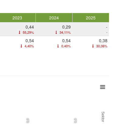
2023
2024
2025
0,44
0,29
-
55,29%
34,11%
-
0,54
0,54
0,38
4,40%
0,40%
30,06%
Sektor
0,0
0,0