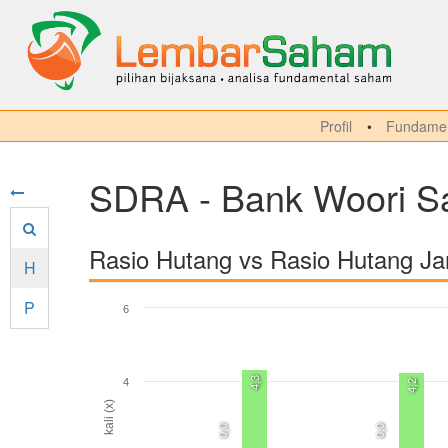
Profil
Fundamen
SDRA - Bank Woori Sa
Rasio Hutang vs Rasio Hutang J
H
P
6
4,3
4
4,2
kali (x)
0,0
0,0