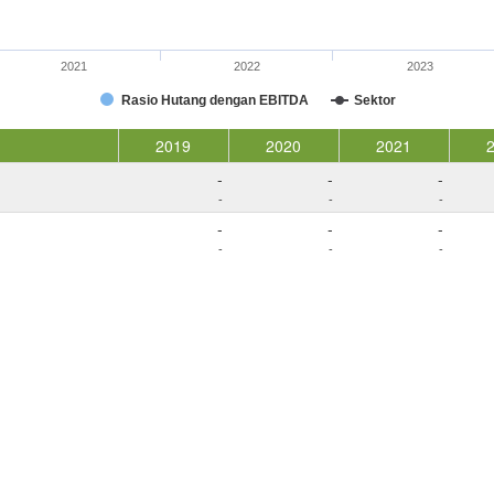
2021
2022
2023
Rasio Hutang dengan EBITDA
Sektor
2019
2020
2021
-
-
-
-
-
-
-
-
-
-
-
-