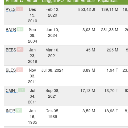
Emiten
Berdiri
Tanggal IPO
Saham Beredar
Kapitalisasi
AYLS
Des
Feb 12,
853,42 Jt
139,11 M
-19
Q4
15,
2020
2010
BATR
Sep
Jun 10,
3,03 M
281,33 M
2
Q4
09,
2024
2004
BEBS
Jan
Mar 10,
45 M
225 M
Q3
23,
2021
2019
BLES
Nov
Jul 08, 2024
8,89 M
1,94 T
23
Q4
03,
2011
CMNT
Jul
Sep 08,
17,13 M
13,70 T
-9
Q4
04,
2021
2011
INTP
Jan
Des 05,
3,52 M
18,98 T
8
Q1
16,
1989
1985