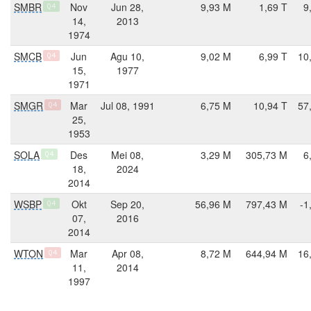
SMBR
Nov
Jun 28,
9,93 M
1,69 T
9
Q4
14,
2013
1974
SMCB
Jun
Agu 10,
9,02 M
6,99 T
10
Q4
15,
1977
1971
SMGR
Mar
Jul 08, 1991
6,75 M
10,94 T
57
Q4
25,
1953
SOLA
Des
Mei 08,
3,29 M
305,73 M
6
Q4
18,
2024
2014
WSBP
Okt
Sep 20,
56,96 M
797,43 M
-1
Q4
07,
2016
2014
WTON
Mar
Apr 08,
8,72 M
644,94 M
16
Q4
11,
2014
1997