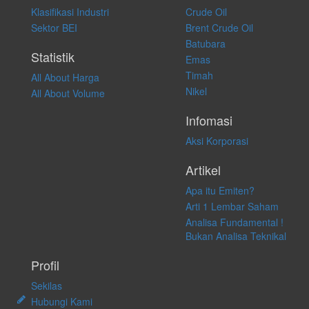
atas keputusan investasi yang dilakukan dalam kondisi dan situasi
Klasifikasi Industri
Crude Oil
apapun juga, yang diakibatkan secara langsung maupun tidak
Sektor BEI
Brent Crude Oil
langsung atas konten pada website ini.
Batubara
Statistik
Emas
Timah
All About Harga
Nikel
All About Volume
Infomasi
Aksi Korporasi
Artikel
Apa itu Emiten?
Arti 1 Lembar Saham
Analisa Fundamental !
Bukan Analisa Teknikal
Profil
Sekilas
Hubungi Kami