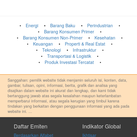
Energi
Barang Baku
Perindustrian
Barang Konsumen Primer
Barang Konsumen Non-Primer
Kesehatan
Keuangan
Properti & Real Estat
Teknologi
Infrastruktur
Transportasi & Logistik
Produk Investasi Tercatat
Sanggahan: pemilik website tidak menjamin seluruh isi, konten, data,
gambar, tulisan, opini, informasi, berita, grafik dan analisa yang
disajikan dalam website ini akurat dan lengkap, dan kami tidak
bertanggung jawab atas segala kesalahan maupun keterlambatan
memperbarui informasi, atau segala kerugian yang timbul karena
tindakan yang berkaitan dengan penggunaan informasi yang ada pada
website ini.
...
Setiap keputusan investasi merupakan keputusan dan tanggung jawab
pribadi. Kami tidak memberi anjuran, saran, rekomendasi untuk
Daftar Emiten
Indikator Global
membeli, menjual atau melakukan aktivitas lain yang terkait dengan
Berdasarkan Alfabet
Ikhtisar
transaksi perdagangan apapun, dan kami tidak bertanggung jawab