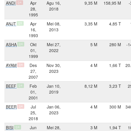
ANDI
Apr
Agu 16,
9,35 M
158,95 M
-
Q4
28,
2018
1995
ANJT
Apr
Mei 08,
3,35 M
4,85 T
Q3
16,
2013
1993
ASHA
Okt
Mei 27,
5 M
280 M
-1
Q4
01,
2022
1999
AYAM
Des
Nov 30,
4 M
1,66 T
20
Q4
27,
2023
2007
BEEF
Feb
Jan 10,
8,12 M
3,23 T
2
Q4
01,
2019
2001
BEER
Jul
Jan 06,
4 M
300 M
34
Q4
25,
2023
2018
BISI
Jun
Mei 28,
3 M
1,94 T
1
Q4