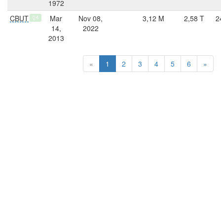
1972
CBUT
Mar
Nov 08,
3,12 M
2,58 T
2
Q4
14,
2022
2013
«
1
2
3
4
5
6
»