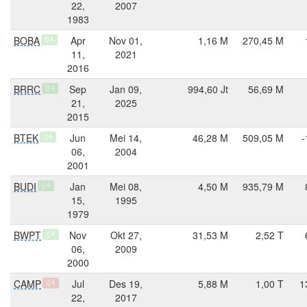
22,
2007
1983
BOBA
Apr
Nov 01,
1,16 M
270,45 M
Q4
11,
2021
2016
BRRC
Sep
Jan 09,
994,60 Jt
56,69 M
Q4
21,
2025
2015
BTEK
Jun
Mei 14,
46,28 M
509,05 M
-
Q4
06,
2004
2001
BUDI
Jan
Mei 08,
4,50 M
935,79 M
Q4
15,
1995
1979
BWPT
Nov
Okt 27,
31,53 M
2,52 T
Q4
06,
2009
2000
CAMP
Jul
Des 19,
5,88 M
1,00 T
1
Q4
22,
2017