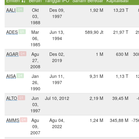
Emiten
Berdiri
Tanggal IPO
Saham Beredar
Kapitalisasi
AALI
Okt
Des 09,
1,92 M
13,23 T
Q4
03,
1997
1988
ADES
Mar
Jun 13,
589,90 Jt
21,97 T
2
Q3
06,
1994
1985
AGAR
Agu
Des 02,
1 M
630 M
30
Q4
27,
2019
2008
AISA
Jan
Jun 11,
9,31 M
1,13 T
1
Q4
26,
1997
1990
ALTO
Jun
Jul 10, 2012
2,19 M
39,45 M
-
Q3
03,
1997
AMMS
Agu
Agu 04,
1,24 M
345,88 M
-75
Q4
09,
2022
2007