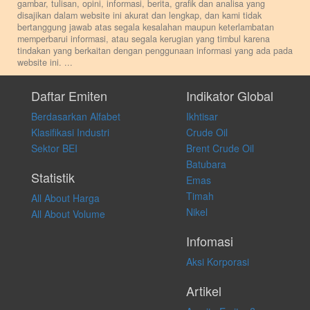
gambar, tulisan, opini, informasi, berita, grafik dan analisa yang
disajikan dalam website ini akurat dan lengkap, dan kami tidak
bertanggung jawab atas segala kesalahan maupun keterlambatan
memperbarui informasi, atau segala kerugian yang timbul karena
tindakan yang berkaitan dengan penggunaan informasi yang ada pada
website ini.
...
Setiap keputusan investasi merupakan keputusan dan tanggung jawab
pribadi. Kami tidak memberi anjuran, saran, rekomendasi untuk
Daftar Emiten
Indikator Global
membeli, menjual atau melakukan aktivitas lain yang terkait dengan
Berdasarkan Alfabet
Ikhtisar
transaksi perdagangan apapun, dan kami tidak bertanggung jawab
atas keputusan investasi yang dilakukan dalam kondisi dan situasi
Klasifikasi Industri
Crude Oil
apapun juga, yang diakibatkan secara langsung maupun tidak
Sektor BEI
Brent Crude Oil
langsung atas konten pada website ini.
Batubara
Statistik
Emas
Timah
All About Harga
Nikel
All About Volume
Infomasi
Aksi Korporasi
Artikel