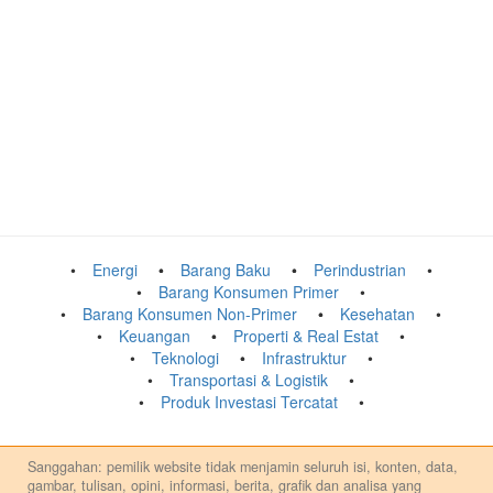
Energi
Barang Baku
Perindustrian
Barang Konsumen Primer
Barang Konsumen Non-Primer
Kesehatan
Keuangan
Properti & Real Estat
Teknologi
Infrastruktur
Transportasi & Logistik
Produk Investasi Tercatat
Sanggahan: pemilik website tidak menjamin seluruh isi, konten, data,
gambar, tulisan, opini, informasi, berita, grafik dan analisa yang