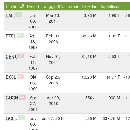
Emiten
Berdiri
Tanggal IPO
Saham Beredar
Kapitalisasi
BALI
Jul
Mar 13,
3,93 M
4,90 T
26
Q4
06,
2014
2006
BTEL
Agu
Feb 03,
38,33 M
1,92 T
87
Q3
13,
2006
1993
CENT
Feb
Nov 01,
31,18 M
2,53 T
-
Q4
11,
2001
1987
EXCL
Okt
Sep 29,
18,20 M
44,77 T
-10
Q4
06,
2005
1989
GHON
Apr
Apr 09,
550 Jt
902 M
11
Q4
27,
2018
2001
GOLD
Nov
Jul 07, 2010
1,28 M
339,76 M
17
Q4
08,
1995