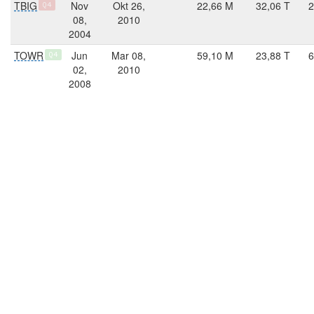
TBIG
Nov
Okt 26,
22,66 M
32,06 T
2
Q4
08,
2010
2004
TOWR
Jun
Mar 08,
59,10 M
23,88 T
6
Q4
02,
2010
2008