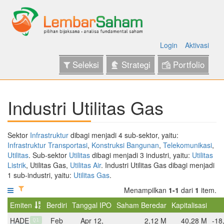
Login
Aktivasi
Seleksi
Strategi
Portfolio
Industri Utilitas Gas
Sektor
Infrastruktur
dibagi menjadi 4 sub-sektor, yaitu:
Infrastruktur Transportasi
,
Konstruksi Bangunan
,
Telekomunikasi
,
Utilitas
. Sub-sektor
Utilitas
dibagi menjadi 3 industri, yaitu:
Utilitas
Listrik
, Utilitas Gas,
Utilitas Air
. Industri Utilitas Gas dibagi menjadi
1 sub-industri, yaitu:
Utilitas Gas
.
Menampilkan
1-1
dari
1
item.
Emiten
Berdiri
Tanggal IPO
Saham Beredar
Kapitalisasi
HADE
Feb
Apr 12,
2,12 M
40,28 M
-18
Q1