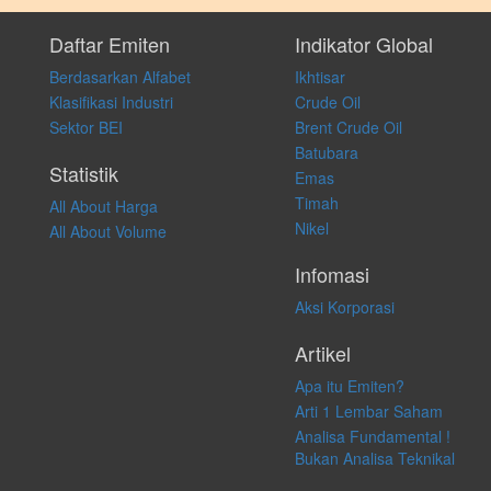
Setiap keputusan investasi merupakan keputusan dan tanggung jawab
pribadi. Kami tidak memberi anjuran, saran, rekomendasi untuk
Daftar Emiten
Indikator Global
membeli, menjual atau melakukan aktivitas lain yang terkait dengan
Berdasarkan Alfabet
Ikhtisar
transaksi perdagangan apapun, dan kami tidak bertanggung jawab
atas keputusan investasi yang dilakukan dalam kondisi dan situasi
Klasifikasi Industri
Crude Oil
apapun juga, yang diakibatkan secara langsung maupun tidak
Sektor BEI
Brent Crude Oil
langsung atas konten pada website ini.
Batubara
Statistik
Emas
Timah
All About Harga
Nikel
All About Volume
Infomasi
Aksi Korporasi
Artikel
Apa itu Emiten?
Arti 1 Lembar Saham
Analisa Fundamental !
Bukan Analisa Teknikal