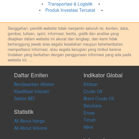
Transportasi & Logistik
Produk Investasi Tercatat
Sanggahan: pemilik website tidak menjamin seluruh isi, konten, data,
gambar, tulisan, opini, informasi, berita, grafik dan analisa yang
disajikan dalam website ini akurat dan lengkap, dan kami tidak
bertanggung jawab atas segala kesalahan maupun keterlambatan
memperbarui informasi, atau segala kerugian yang timbul karena
tindakan yang berkaitan dengan penggunaan informasi yang ada pada
website ini.
...
Setiap keputusan investasi merupakan keputusan dan tanggung jawab
pribadi. Kami tidak memberi anjuran, saran, rekomendasi untuk
Daftar Emiten
Indikator Global
membeli, menjual atau melakukan aktivitas lain yang terkait dengan
Berdasarkan Alfabet
Ikhtisar
transaksi perdagangan apapun, dan kami tidak bertanggung jawab
atas keputusan investasi yang dilakukan dalam kondisi dan situasi
Klasifikasi Industri
Crude Oil
apapun juga, yang diakibatkan secara langsung maupun tidak
Sektor BEI
Brent Crude Oil
langsung atas konten pada website ini.
Batubara
Statistik
Emas
Timah
All About Harga
Nikel
All About Volume