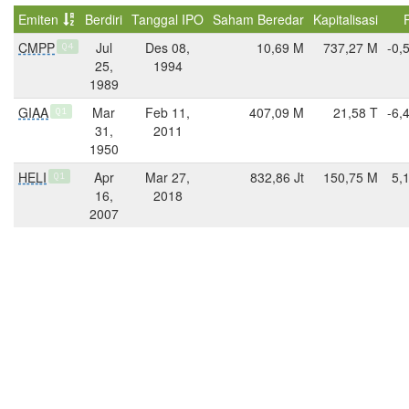
Emiten
Berdiri
Tanggal IPO
Saham Beredar
Kapitalisasi
CMPP
Jul
Des 08,
10,69 M
737,27 M
-0,
Q4
25,
1994
1989
GIAA
Mar
Feb 11,
407,09 M
21,58 T
-6,
Q1
31,
2011
1950
HELI
Apr
Mar 27,
832,86 Jt
150,75 M
5,
Q1
16,
2018
2007