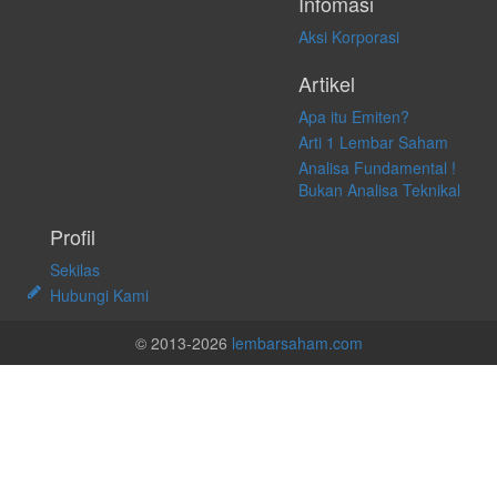
Infomasi
Aksi Korporasi
Artikel
Apa itu Emiten?
Arti 1 Lembar Saham
Analisa Fundamental !
Bukan Analisa Teknikal
Profil
Sekilas
Hubungi Kami
© 2013-2026
lembarsaham.com