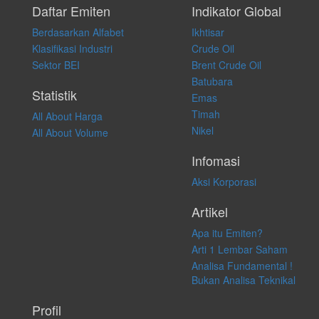
pribadi. Kami tidak memberi anjuran, saran, rekomendasi untuk
Daftar Emiten
Indikator Global
membeli, menjual atau melakukan aktivitas lain yang terkait dengan
Berdasarkan Alfabet
Ikhtisar
transaksi perdagangan apapun, dan kami tidak bertanggung jawab
atas keputusan investasi yang dilakukan dalam kondisi dan situasi
Klasifikasi Industri
Crude Oil
apapun juga, yang diakibatkan secara langsung maupun tidak
Sektor BEI
Brent Crude Oil
langsung atas konten pada website ini.
Batubara
Statistik
Emas
Timah
All About Harga
Nikel
All About Volume
Infomasi
Aksi Korporasi
Artikel
Apa itu Emiten?
Arti 1 Lembar Saham
Analisa Fundamental !
Bukan Analisa Teknikal
Profil