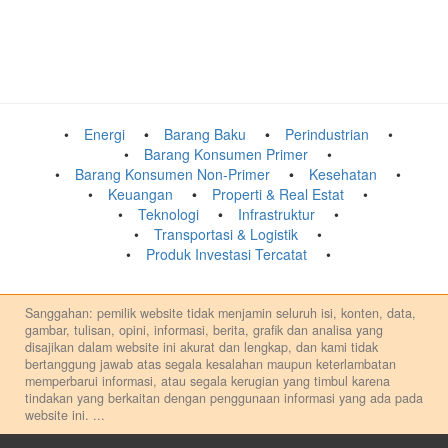
Energi
Barang Baku
Perindustrian
Barang Konsumen Primer
Barang Konsumen Non-Primer
Kesehatan
Keuangan
Properti & Real Estat
Teknologi
Infrastruktur
Transportasi & Logistik
Produk Investasi Tercatat
Sanggahan: pemilik website tidak menjamin seluruh isi, konten, data,
gambar, tulisan, opini, informasi, berita, grafik dan analisa yang
disajikan dalam website ini akurat dan lengkap, dan kami tidak
bertanggung jawab atas segala kesalahan maupun keterlambatan
memperbarui informasi, atau segala kerugian yang timbul karena
tindakan yang berkaitan dengan penggunaan informasi yang ada pada
website ini.
...
Setiap keputusan investasi merupakan keputusan dan tanggung jawab