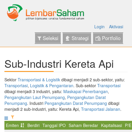
Login
Aktivasi
Seleksi
Strategi
Portfolio
Sub-Industri Kereta Api
Sektor
Transportasi & Logistik
dibagi menjadi 2 sub-sektor, yaitu:
Transportasi
,
Logistik & Pengantaran
. Sub-sektor
Transportasi
dibagi menjadi 3 industri, yaitu:
Maskapai Penerbangan
,
Pengangkutan Laut Penumpang
,
Pengangkutan Darat
Penumpang
. Industri
Pengangkutan Darat Penumpang
dibagi
menjadi 2 sub-industri, yaitu: Kereta Api,
Transportasi Jalanan
.
Emiten
Berdiri
Tanggal IPO
Saham Beredar
Kapitalisasi
P/E