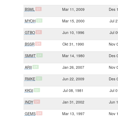
BSML
Mar 11, 2009
Des 
Q3
MYOH
Mar 15, 2000
Jul 
Q1
GTBO
Jun 10, 1996
Jul 
Q3
BSSR
Okt 31, 1990
Nov 
Q4
SMMT
Mar 14, 1980
Des 
Q4
ARII
Jan 26, 2007
Nov 
Q4
RMKE
Jun 22, 2009
Des 
Q1
KKGI
Jul 08, 1981
Jul 
Q1
INDY
Jan 31, 2002
Jun 
Q4
GEMS
Mar 13, 1997
Nov 
Q4