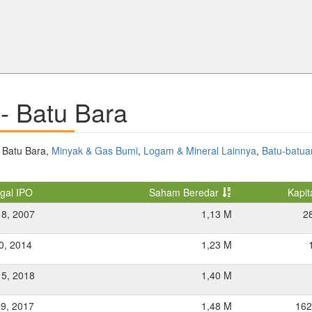
- Batu Bara
: Batu Bara,
Minyak & Gas Bumi
,
Logam & Mineral Lainnya
,
Batu-batua
gal IPO
Saham Beredar
Kapit
18, 2007
1,13 M
2
10, 2014
1,23 M
15, 2018
1,40 M
09, 2017
1,48 M
162