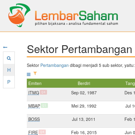
Sektor Pertambangan 
Sektor
Pertambangan
dibagi menjadi 5 sub sektor, yaitu
H
P
Emiten
Berdiri
Tang
ITMG
Sep 02, 1987
Des 
Q4
MBAP
Mei 29, 1992
Jul 
Q1
BOSS
Jul 13, 2011
Feb 
FIRE
Feb 16, 2015
Jun 
Q4