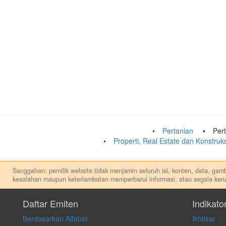
Pertanian
Per
Properti, Real Estate dan Konstru
Sanggahan: pemilik website tidak menjamin seluruh isi, konten, data, gamba
kesalahan maupun keterlambatan memperbarui informasi, atau segala keru
Setiap keputusan investasi merupakan keputusan dan tanggung jawab priba
apapun, dan kami tidak bertanggung jawab atas keputusan investasi yang 
Daftar Emiten
Indikato
Berdasarkan Alfabet
Ikhtisar