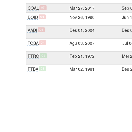
COAL
Mar 27, 2017
Sep 
Q3
DOID
Nov 26, 1990
Jun 
Q4
AADI
Des 01, 2004
Des 
Q4
TOBA
Agu 03, 2007
Jul 
Q4
PTRO
Feb 21, 1972
Mei 
Q1
PTBA
Mar 02, 1981
Des 
Q1