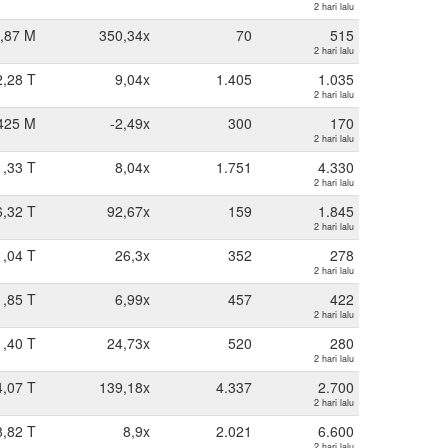
2 hari lalu
,87 M
350,34x
70
515
2 hari lalu
2,28 T
9,04x
1.405
1.035
2 hari lalu
425 M
-2,49x
300
170
2 hari lalu
1,33 T
8,04x
1.751
4.330
2 hari lalu
6,32 T
92,67x
159
1.845
2 hari lalu
1,04 T
26,3x
352
278
2 hari lalu
1,85 T
6,99x
457
422
2 hari lalu
1,40 T
24,73x
520
280
2 hari lalu
4,07 T
139,18x
4.337
2.700
2 hari lalu
8,82 T
8,9x
2.021
6.600
2 hari lalu