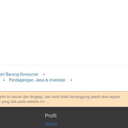
stri Barang Konsumsi
Perdagangan, Jasa & Investasi
ebsite ini akurat dan lengkap, dan kami tidak bertanggung jawab atas segala
 yang ada pada website ini.
...
au melakukan aktivitas lain yang terkait dengan transaksi perdagangan
sung maupun tidak langsung atas konten pada website ini.
Profil
Sekilas