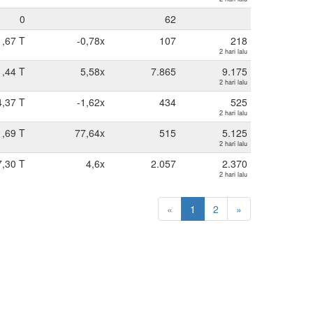
0
62
1,67 T
-0,78x
107
218
2 hari lalu
1,44 T
5,58x
7.865
9.175
2 hari lalu
4,37 T
-1,62x
434
525
2 hari lalu
1,69 T
77,64x
515
5.125
2 hari lalu
7,30 T
4,6x
2.057
2.370
2 hari lalu
«
1
2
»