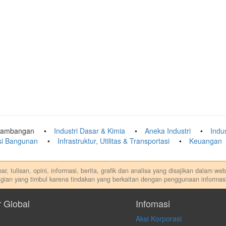
tambangan
Industri Dasar & Kimia
Aneka Industri
Indu
ksi Bangunan
Infrastruktur, Utilitas & Transportasi
Keuangan
r, tulisan, opini, informasi, berita, grafik dan analisa yang disajikan dalam w
gian yang timbul karena tindakan yang berkaitan dengan penggunaan informasi
di. Kami tidak memberi anjuran, saran, rekomendasi untuk membeli, menjual at
dilakukan dalam kondisi dan situasi apapun juga, yang diakibatkan secara lang
r Global
Infomasi
Aksi Korporasi