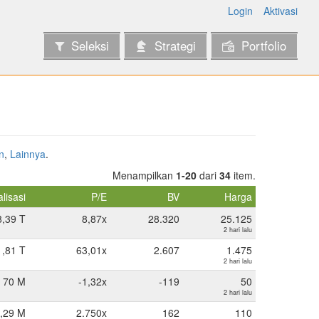
Login
Aktivasi
Seleksi
Strategi
Portfolio
n
,
Lainnya
.
Menampilkan
1-20
dari
34
item.
alisasi
P/E
BV
Harga
8,39 T
8,87x
28.320
25.125
2 hari lalu
1,81 T
63,01x
2.607
1.475
2 hari lalu
70 M
-1,32x
-119
50
2 hari lalu
,29 M
2.750x
162
110