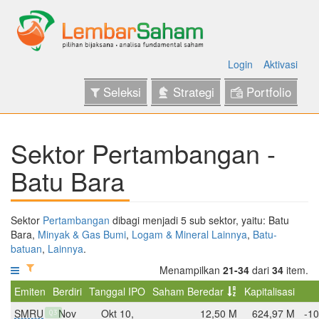
Login
Aktivasi
Seleksi
Strategi
Portfolio
Sektor Pertambangan -
Batu Bara
Sektor
Pertambangan
dibagi menjadi 5 sub sektor, yaitu: Batu
Bara,
Minyak & Gas Bumi
,
Logam & Mineral Lainnya
,
Batu-
batuan
,
Lainnya
.
Menampilkan
21-34
dari
34
item.
Emiten
Berdiri
Tanggal IPO
Saham Beredar
Kapitalisasi
SMRU
Nov
Okt 10,
12,50 M
624,97 M
-10
Q3