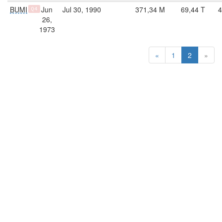
BUMI
Jun
Jul 30, 1990
371,34 M
69,44 T
4
Q4
26,
1973
«
1
2
»