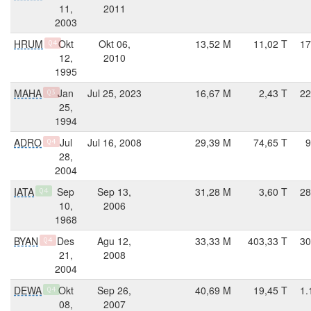
11,
2011
2003
HRUM
Okt
Okt 06,
13,52 M
11,02 T
17
Q4
12,
2010
1995
MAHA
Jan
Jul 25, 2023
16,67 M
2,43 T
22
Q3
25,
1994
ADRO
Jul
Jul 16, 2008
29,39 M
74,65 T
9
Q4
28,
2004
IATA
Sep
Sep 13,
31,28 M
3,60 T
28
Q4
10,
2006
1968
BYAN
Des
Agu 12,
33,33 M
403,33 T
30
Q4
21,
2008
2004
DEWA
Okt
Sep 26,
40,69 M
19,45 T
1.
Q4
08,
2007