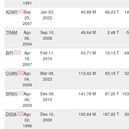
1991
ADMR
Sep
Jan 03,
40,88 M
66,23 T
14
Q3
25,
2022
2007
TRAM
Agu
Sep 10,
49,64 M
2,48 T
-
06,
2008
2004
BIPI
Apr
Feb 11,
63,71 M
10,13 T
-49
Q3
19,
2010
2007
CUAN
Agu
Mar 08,
112,42 M
83,19 T
32
Q4
04,
2023
2008
BRMS
Agu
Des 09,
141,78 M
87,20 T
103
Q4
06,
2010
2003
DSSA
Agu
Des 10,
192,64 M
187,82 T
30
Q4
02,
2009
1996