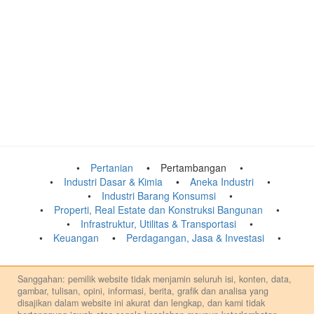
Pertanian
Pertambangan
Industri Dasar & Kimia
Aneka Industri
Industri Barang Konsumsi
Properti, Real Estate dan Konstruksi Bangunan
Infrastruktur, Utilitas & Transportasi
Keuangan
Perdagangan, Jasa & Investasi
Sanggahan: pemilik website tidak menjamin seluruh isi, konten, data,
gambar, tulisan, opini, informasi, berita, grafik dan analisa yang
disajikan dalam website ini akurat dan lengkap, dan kami tidak