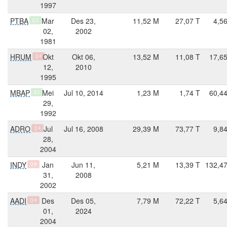
1997
PTBA
Mar
Des 23,
11,52 M
27,07 T
4,5
Q1
02,
2002
1981
HRUM
Okt
Okt 06,
13,52 M
11,08 T
17,6
Q4
12,
2010
1995
MBAP
Mei
Jul 10, 2014
1,23 M
1,74 T
60,4
Q1
29,
1992
ADRO
Jul
Jul 16, 2008
29,39 M
73,77 T
9,8
Q4
28,
2004
INDY
Jan
Jun 11,
5,21 M
13,39 T
132,4
Q4
31,
2008
2002
AADI
Des
Des 05,
7,79 M
72,22 T
5,6
Q4
01,
2024
2004