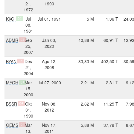
21,
1990
1972
KKGI
Jul
Jul 01, 1991
5 M
1,36 T
24,0
Q1
08,
1981
ADMR
Sep
Jan 03,
40,88 M
60,91 T
12,9
Q3
25,
2022
2007
BYAN
Des
Agu 12,
33,33 M
402,50 T
30,5
Q4
21,
2008
2004
MYOH
Mar
Jul 27, 2000
2,21 M
2,31 T
9,1
Q1
15,
2000
BSSR
Okt
Nov 08,
2,62 M
11,25 T
7,9
Q4
31,
2012
1990
GEMS
Mar
Nov 17,
5,88 M
37,79 T
8,6
Q4
13,
2011