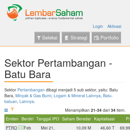
Login
Aktivasi
Seleksi
Strategi
Portfolio
Sektor Pertambangan -
Batu Bara
Sektor
Pertambangan
dibagi menjadi 5 sub sektor, yaitu: Batu
Bara,
Minyak & Gas Bumi
,
Logam & Mineral Lainnya
,
Batu-
batuan
,
Lainnya
.
Menampilkan
21-34
dari
34
item.
Emiten
Berdiri
Tanggal IPO
Saham Beredar
Kapitalisasi
P
PTRO
Feb
Mei 21,
10,09 M
46,60 T
69,9
Q1