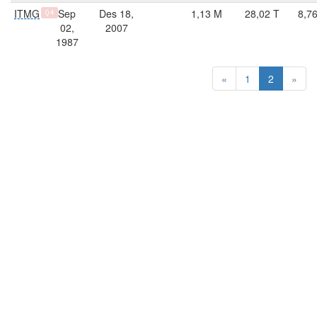
ITMG
Sep
Des 18,
1,13 M
28,02 T
8,7
Q4
02,
2007
1987
«
1
2
»