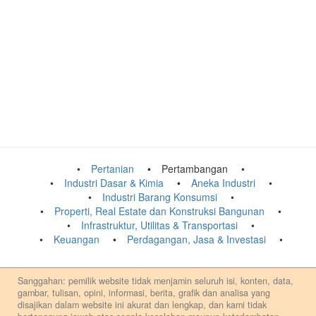
Pertanian
Pertambangan
Industri Dasar & Kimia
Aneka Industri
Industri Barang Konsumsi
Properti, Real Estate dan Konstruksi Bangunan
Infrastruktur, Utilitas & Transportasi
Keuangan
Perdagangan, Jasa & Investasi
Sanggahan: pemilik website tidak menjamin seluruh isi, konten, data,
gambar, tulisan, opini, informasi, berita, grafik dan analisa yang
disajikan dalam website ini akurat dan lengkap, dan kami tidak