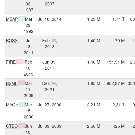
02,
2007
1987
MBAP
Mei
Jul 10, 2014
1,23 M
1,74 T
60
Q1
29,
1992
BOSS
Jul
Feb 15,
1,40 M
70 M
-
13,
2018
2011
FIRE
Feb
Jun 09,
1,48 M
154,91 M
2.
Q4
16,
2017
2015
BSML
Mar
Des 16,
1,85 M
952,87 M
350
Q3
11,
2021
2009
MYOH
Mar
Jul 27, 2000
2,21 M
2,31 T
9
Q1
15,
2000
GTBO
Jun
Jul 09, 2009
2,50 M
425 M
-
Q3
10,