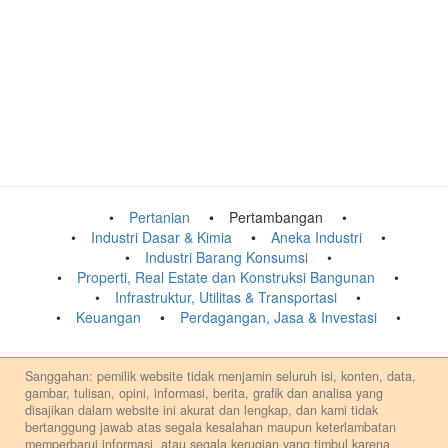
Pertanian
Pertambangan
Industri Dasar & Kimia
Aneka Industri
Industri Barang Konsumsi
Properti, Real Estate dan Konstruksi Bangunan
Infrastruktur, Utilitas & Transportasi
Keuangan
Perdagangan, Jasa & Investasi
Sanggahan: pemilik website tidak menjamin seluruh isi, konten, data,
gambar, tulisan, opini, informasi, berita, grafik dan analisa yang
disajikan dalam website ini akurat dan lengkap, dan kami tidak
bertanggung jawab atas segala kesalahan maupun keterlambatan
memperbarui informasi, atau segala kerugian yang timbul karena