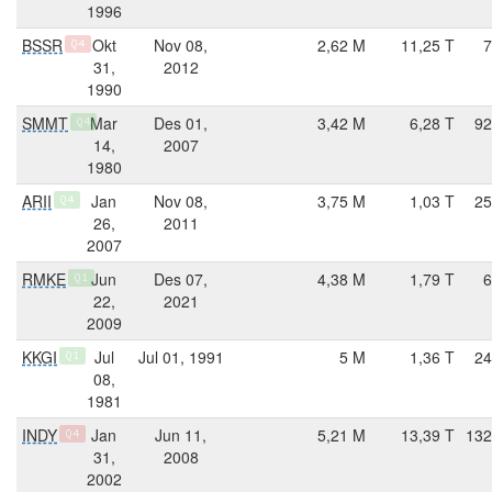
1996
BSSR
Okt
Nov 08,
2,62 M
11,25 T
7
Q4
31,
2012
1990
SMMT
Mar
Des 01,
3,42 M
6,28 T
92
Q4
14,
2007
1980
ARII
Jan
Nov 08,
3,75 M
1,03 T
25
Q4
26,
2011
2007
RMKE
Jun
Des 07,
4,38 M
1,79 T
6
Q1
22,
2021
2009
KKGI
Jul
Jul 01, 1991
5 M
1,36 T
24
Q1
08,
1981
INDY
Jan
Jun 11,
5,21 M
13,39 T
132
Q4
31,
2008
2002