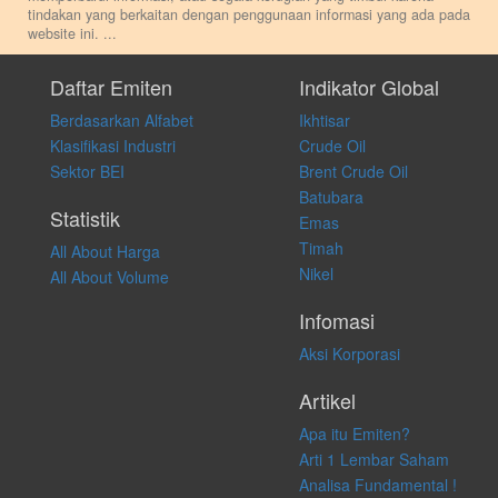
tindakan yang berkaitan dengan penggunaan informasi yang ada pada
website ini.
...
Setiap keputusan investasi merupakan keputusan dan tanggung jawab
pribadi. Kami tidak memberi anjuran, saran, rekomendasi untuk
Daftar Emiten
Indikator Global
membeli, menjual atau melakukan aktivitas lain yang terkait dengan
Berdasarkan Alfabet
Ikhtisar
transaksi perdagangan apapun, dan kami tidak bertanggung jawab
atas keputusan investasi yang dilakukan dalam kondisi dan situasi
Klasifikasi Industri
Crude Oil
apapun juga, yang diakibatkan secara langsung maupun tidak
Sektor BEI
Brent Crude Oil
langsung atas konten pada website ini.
Batubara
Statistik
Emas
Timah
All About Harga
Nikel
All About Volume
Infomasi
Aksi Korporasi
Artikel
Apa itu Emiten?
Arti 1 Lembar Saham
Analisa Fundamental !