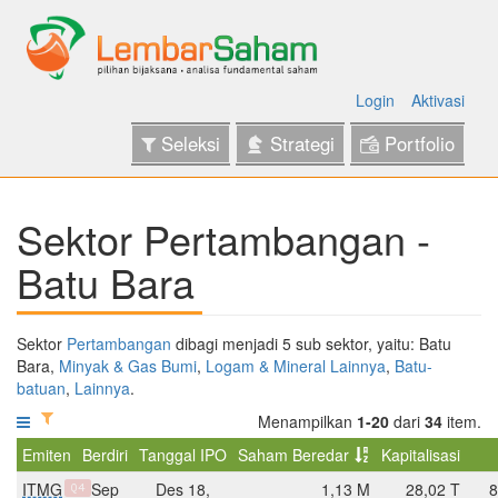
Login
Aktivasi
Seleksi
Strategi
Portfolio
Sektor Pertambangan -
Batu Bara
Sektor
Pertambangan
dibagi menjadi 5 sub sektor, yaitu: Batu
Bara,
Minyak & Gas Bumi
,
Logam & Mineral Lainnya
,
Batu-
batuan
,
Lainnya
.
Menampilkan
1-20
dari
34
item.
Emiten
Berdiri
Tanggal IPO
Saham Beredar
Kapitalisasi
ITMG
Sep
Des 18,
1,13 M
28,02 T
8
Q4