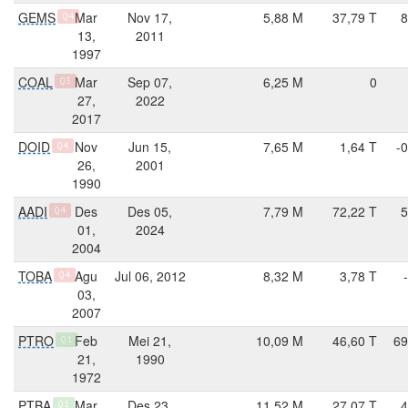
GEMS
Mar
Nov 17,
5,88 M
37,79 T
8
Q4
13,
2011
1997
COAL
Mar
Sep 07,
6,25 M
0
Q3
27,
2022
2017
DOID
Nov
Jun 15,
7,65 M
1,64 T
-
Q4
26,
2001
1990
AADI
Des
Des 05,
7,79 M
72,22 T
5
Q4
01,
2024
2004
TOBA
Agu
Jul 06, 2012
8,32 M
3,78 T
Q4
03,
2007
PTRO
Feb
Mei 21,
10,09 M
46,60 T
69
Q1
21,
1990
1972
PTBA
Mar
Des 23,
11,52 M
27,07 T
4
Q1