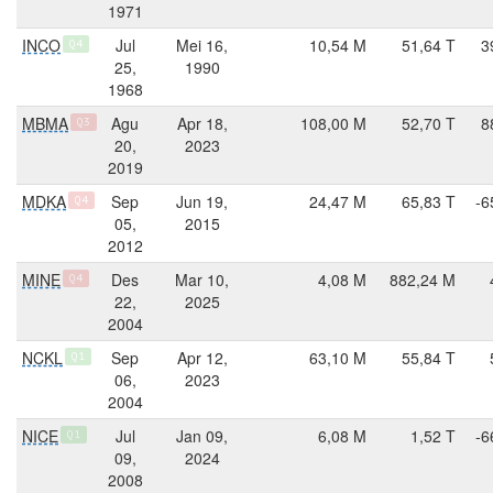
1971
INCO
Jul
Mei 16,
10,54 M
51,64 T
3
Q4
25,
1990
1968
MBMA
Agu
Apr 18,
108,00 M
52,70 T
8
Q3
20,
2023
2019
MDKA
Sep
Jun 19,
24,47 M
65,83 T
-6
Q4
05,
2015
2012
MINE
Des
Mar 10,
4,08 M
882,24 M
Q4
22,
2025
2004
NCKL
Sep
Apr 12,
63,10 M
55,84 T
Q1
06,
2023
2004
NICE
Jul
Jan 09,
6,08 M
1,52 T
-6
Q1
09,
2024
2008