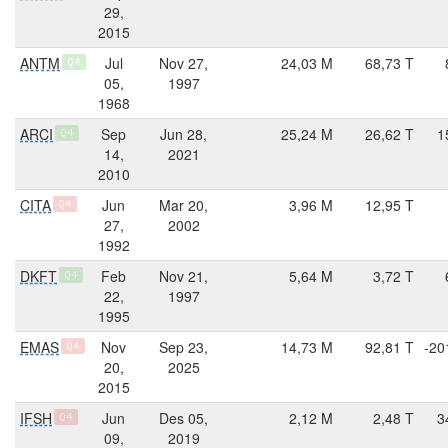
29,
2015
ANTM
Jul
Nov 27,
24,03 M
68,73 T
Q4
05,
1997
1968
ARCI
Sep
Jun 28,
25,24 M
26,62 T
1
Q4
14,
2021
2010
CITA
Jun
Mar 20,
3,96 M
12,95 T
Q4
27,
2002
1992
DKFT
Feb
Nov 21,
5,64 M
3,72 T
Q4
22,
1997
1995
EMAS
Nov
Sep 23,
14,73 M
92,81 T
-20
Q4
20,
2025
2015
IFSH
Jun
Des 05,
2,12 M
2,48 T
3
Q4
09,
2019