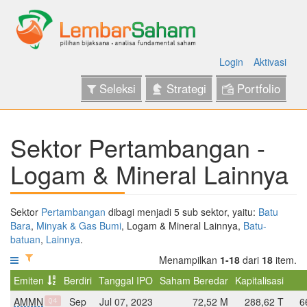
Login
Aktivasi
Seleksi
Strategi
Portfolio
Sektor Pertambangan -
Logam & Mineral Lainnya
Sektor
Pertambangan
dibagi menjadi 5 sub sektor, yaitu:
Batu
Bara
,
Minyak & Gas Bumi
, Logam & Mineral Lainnya,
Batu-
batuan
,
Lainnya
.
Menampilkan
1-18
dari
18
item.
Emiten
Berdiri
Tanggal IPO
Saham Beredar
Kapitalisasi
AMMN
Sep
Jul 07, 2023
72,52 M
288,62 T
6
Q4