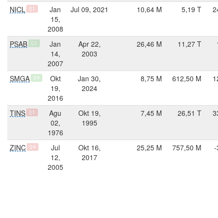
NICL
Jan
Jul 09, 2021
10,64 M
5,19 T
2
Q1
15,
2008
PSAB
Jan
Apr 22,
26,46 M
11,27 T
Q1
14,
2003
2007
SMGA
Okt
Jan 30,
8,75 M
612,50 M
1
Q4
19,
2024
2016
TINS
Agu
Okt 19,
7,45 M
26,51 T
3
Q3
02,
1995
1976
ZINC
Jul
Okt 16,
25,25 M
757,50 M
-
Q4
12,
2017
2005