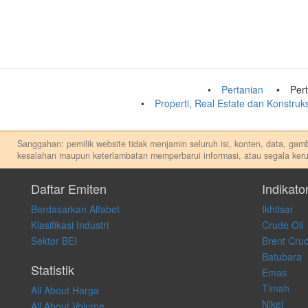
Pertanian
Per
Properti, Real Estate dan Konstru
Sanggahan: pemilik website tidak menjamin seluruh isi, konten, data, gamba
kesalahan maupun keterlambatan memperbarui informasi, atau segala keru
Setiap keputusan investasi merupakan keputusan dan tanggung jawab priba
apapun, dan kami tidak bertanggung jawab atas keputusan investasi yang 
Daftar Emiten
Indikato
Berdasarkan Alfabet
Ikhtisar
Klasifikasi Industri
Crude Oil
Sektor BEI
Brent Crud
Batubara
Statistik
Emas
Timah
All About Harga
Nikel
All About Volume