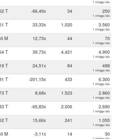
1 minggu lalu
52 T
-66,49x
34
250
1 minggu lalu
51 T
33,33x
1.020
3.560
1 minggu lalu
50 M
12,73x
44
70
1 minggu lalu
64 T
39,73x
4.421
4.900
1 minggu lalu
19 T
24,51x
84
488
1 minggu lalu
81 T
-201,15x
433
6.300
1 minggu lalu
73 T
8,68x
1.523
2.860
1 minggu lalu
83 T
-65,83x
2.006
2.690
1 minggu lalu
62 T
15,66x
241
1.055
1 minggu lalu
50 M
-3,11x
14
30
1 minggu lalu