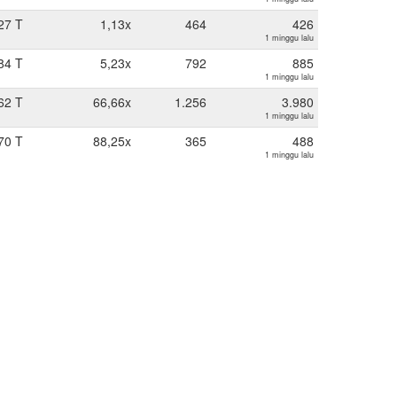
27 T
1,13x
464
426
1 minggu lalu
84 T
5,23x
792
885
1 minggu lalu
62 T
66,66x
1.256
3.980
1 minggu lalu
70 T
88,25x
365
488
1 minggu lalu