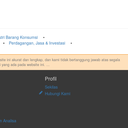
stri Barang Konsumsi
Perdagangan, Jasa & Investasi
ebsite ini akurat dan lengkap, dan kami tidak bertanggung jawab atas segala
 yang ada pada website ini.
...
au melakukan aktivitas lain yang terkait dengan transaksi perdagangan
sung maupun tidak langsung atas konten pada website ini.
Profil
Sekilas
Hubungi Kami
n Analisa