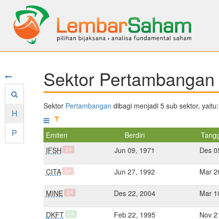
Sektor Pertambangan 
Sektor
Pertambangan
dibagi menjadi 5 sub sektor, yaitu
H
P
Emiten
Berdiri
Tangg
IFSH
Jun 09, 1971
Des 0
Q4
CITA
Jun 27, 1992
Mar 2
Q4
MINE
Des 22, 2004
Mar 1
Q4
DKFT
Feb 22, 1995
Nov 2
Q4