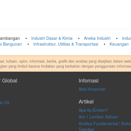
tambangan
Industri Dasar & Kimia
Aneka Industri
Indu
ksi Bangunan
Infrastruktur, Utilitas & Transportasi
Keuangan
r, tulisan, opini, informasi, berita, grafik dan analisa yang disajikan dalam w
gian yang timbul karena tindakan yang berkaitan dengan penggunaan informasi
di. Kami tidak memberi anjuran, saran, rekomendasi untuk membeli, menjual at
dilakukan dalam kondisi dan situasi apapun juga, yang diakibatkan secara lang
r Global
Infomasi
Aksi Korporasi
Artikel
e Oil
Apa itu Emiten?
Arti 1 Lembar Saham
Analisa Fundamental ! Buka
Teknikal