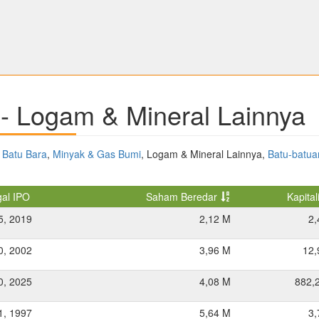
- Logam & Mineral Lainnya
:
Batu Bara
,
Minyak & Gas Bumi
, Logam & Mineral Lainnya,
Batu-batua
al IPO
Saham Beredar
Kapital
5, 2019
2,12 M
2,
0, 2002
3,96 M
12,
0, 2025
4,08 M
882,
1, 1997
5,64 M
3,