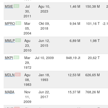
MSIE
Jul
Agu 10,
1,46 M
150,38 M
Q1
30,
2023
2011
MPRO
Mar
Okt 09,
9,94 M
101,16 T
-2.
Q1
05,
2018
2004
MMLP
Agu
Jun 12,
6,89 M
1,98 T
Q1
23,
2015
2010
MKPI
Mar
Jul 10, 2009
948,19 Jt
20,62 T
Q1
29,
1972
MDLN
Agu
Jan 18,
12,53 M
626,65 M
Q1
08,
1993
1983
MABA
Nov
Jun 22,
15,37 M
768,26 M
11,
2017
2009