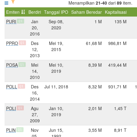
Menampilkan
21-40
dari
89
item.
Emiten
Berdiri
Tanggal IPO
Saham Beredar
Kapitalisasi
PURI
Jan
Sep 08,
1 M
135 M
Q1
20,
2020
2016
PPRO
Des
Mei 19,
61,68 M
986,81 M
Q1
12,
2015
2013
POSA
Mei
Mei 10,
8,39 M
419,44 M
Q1
14,
2019
2010
POLL
Des
Jul 11, 2018
8,32 M
931,71 M
Q1
16,
2014
POLI
Agu
Jan 10,
2,01 M
1,45 T
Q1
27,
2019
2009
PLIN
Nov
Jun 15,
3,55 M
8,91 T
Q1
05,
1992