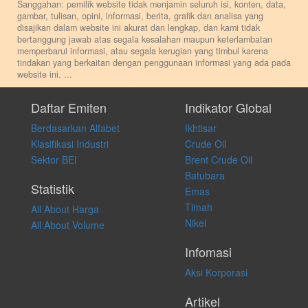
Sanggahan: pemilik website tidak menjamin seluruh isi, konten, data,
gambar, tulisan, opini, informasi, berita, grafik dan analisa yang
disajikan dalam website ini akurat dan lengkap, dan kami tidak
bertanggung jawab atas segala kesalahan maupun keterlambatan
memperbarui informasi, atau segala kerugian yang timbul karena
tindakan yang berkaitan dengan penggunaan informasi yang ada pada
website ini.
...
Setiap keputusan investasi merupakan keputusan dan tanggung jawab
pribadi. Kami tidak memberi anjuran, saran, rekomendasi untuk
Daftar Emiten
Indikator Global
membeli, menjual atau melakukan aktivitas lain yang terkait dengan
Berdasarkan Alfabet
Ikhtisar
transaksi perdagangan apapun, dan kami tidak bertanggung jawab
atas keputusan investasi yang dilakukan dalam kondisi dan situasi
Klasifikasi Industri
Crude Oil
apapun juga, yang diakibatkan secara langsung maupun tidak
Sektor BEI
Brent Crude Oil
langsung atas konten pada website ini.
Batubara
Statistik
Emas
Timah
All About Harga
Nikel
All About Volume
Infomasi
Aksi Korporasi
Artikel