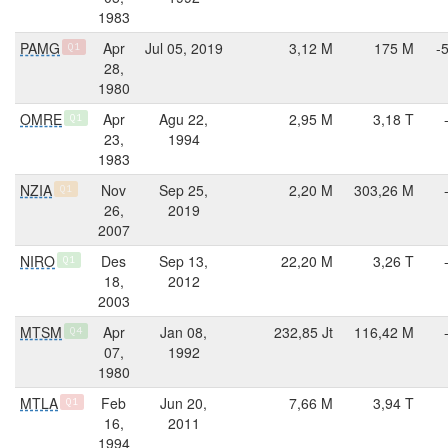
1983
PAMG
Apr
Jul 05, 2019
3,12 M
175 M
-
Q1
28,
1980
OMRE
Apr
Agu 22,
2,95 M
3,18 T
Q1
23,
1994
1983
NZIA
Nov
Sep 25,
2,20 M
303,26 M
Q1
26,
2019
2007
NIRO
Des
Sep 13,
22,20 M
3,26 T
Q1
18,
2012
2003
MTSM
Apr
Jan 08,
232,85 Jt
116,42 M
Q4
07,
1992
1980
MTLA
Feb
Jun 20,
7,66 M
3,94 T
Q1
16,
2011
1994