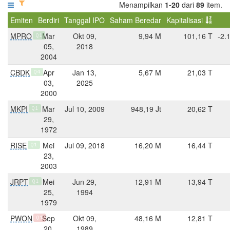
Menampilkan
1-20
dari
89
item.
Emiten
Berdiri
Tanggal IPO
Saham Beredar
Kapitalisasi
MPRO
Mar
Okt 09,
9,94 M
101,16 T
-2.
Q1
05,
2018
2004
CBDK
Apr
Jan 13,
5,67 M
21,03 T
Q4
03,
2025
2000
MKPI
Mar
Jul 10, 2009
948,19 Jt
20,62 T
Q1
29,
1972
RISE
Mei
Jul 09, 2018
16,20 M
16,44 T
Q1
23,
2003
JRPT
Mei
Jun 29,
12,91 M
13,94 T
Q1
25,
1994
1979
PWON
Sep
Okt 09,
48,16 M
12,81 T
Q1
20,
1989