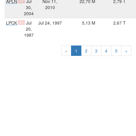
APLN
Jul
Nov 11,
22,70 M
2,79 T
Q4
30,
2010
2004
LPCK
Jul
Jul 24, 1997
5,13 M
2,67 T
Q1
20,
1987
«
1
2
3
4
5
»