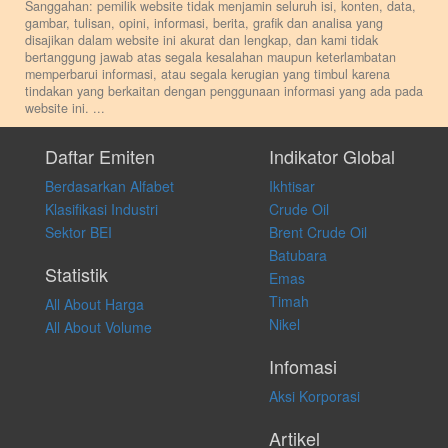
Sanggahan: pemilik website tidak menjamin seluruh isi, konten, data,
gambar, tulisan, opini, informasi, berita, grafik dan analisa yang
disajikan dalam website ini akurat dan lengkap, dan kami tidak
bertanggung jawab atas segala kesalahan maupun keterlambatan
memperbarui informasi, atau segala kerugian yang timbul karena
tindakan yang berkaitan dengan penggunaan informasi yang ada pada
website ini.
...
Setiap keputusan investasi merupakan keputusan dan tanggung jawab
pribadi. Kami tidak memberi anjuran, saran, rekomendasi untuk
Daftar Emiten
Indikator Global
membeli, menjual atau melakukan aktivitas lain yang terkait dengan
Berdasarkan Alfabet
Ikhtisar
transaksi perdagangan apapun, dan kami tidak bertanggung jawab
atas keputusan investasi yang dilakukan dalam kondisi dan situasi
Klasifikasi Industri
Crude Oil
apapun juga, yang diakibatkan secara langsung maupun tidak
Sektor BEI
Brent Crude Oil
langsung atas konten pada website ini.
Batubara
Statistik
Emas
Timah
All About Harga
Nikel
All About Volume
Infomasi
Aksi Korporasi
Artikel