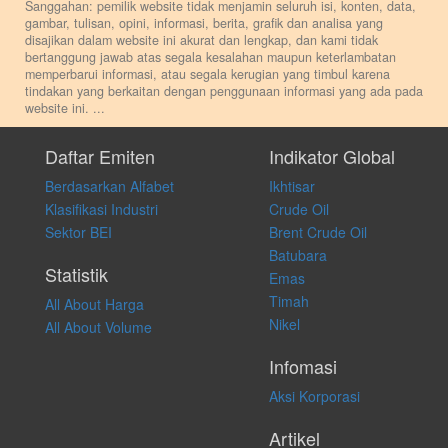
Sanggahan: pemilik website tidak menjamin seluruh isi, konten, data,
gambar, tulisan, opini, informasi, berita, grafik dan analisa yang
disajikan dalam website ini akurat dan lengkap, dan kami tidak
bertanggung jawab atas segala kesalahan maupun keterlambatan
memperbarui informasi, atau segala kerugian yang timbul karena
tindakan yang berkaitan dengan penggunaan informasi yang ada pada
website ini.
...
Setiap keputusan investasi merupakan keputusan dan tanggung jawab
pribadi. Kami tidak memberi anjuran, saran, rekomendasi untuk
Daftar Emiten
Indikator Global
membeli, menjual atau melakukan aktivitas lain yang terkait dengan
Berdasarkan Alfabet
Ikhtisar
transaksi perdagangan apapun, dan kami tidak bertanggung jawab
atas keputusan investasi yang dilakukan dalam kondisi dan situasi
Klasifikasi Industri
Crude Oil
apapun juga, yang diakibatkan secara langsung maupun tidak
Sektor BEI
Brent Crude Oil
langsung atas konten pada website ini.
Batubara
Statistik
Emas
Timah
All About Harga
Nikel
All About Volume
Infomasi
Aksi Korporasi
Artikel