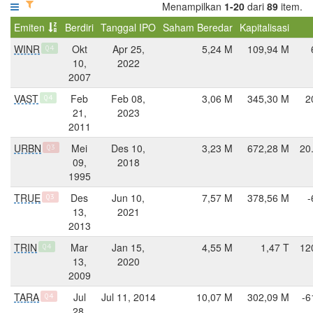
Menampilkan
1-20
dari
89
item.
Emiten
Berdiri
Tanggal IPO
Saham Beredar
Kapitalisasi
WINR
Okt
Apr 25,
5,24 M
109,94 M
Q4
10,
2022
2007
VAST
Feb
Feb 08,
3,06 M
345,30 M
2
Q4
21,
2023
2011
URBN
Mei
Des 10,
3,23 M
672,28 M
20
Q3
09,
2018
1995
TRUE
Des
Jun 10,
7,57 M
378,56 M
-
Q3
13,
2021
2013
TRIN
Mar
Jan 15,
4,55 M
1,47 T
12
Q4
13,
2020
2009
TARA
Jul
Jul 11, 2014
10,07 M
302,09 M
-6
Q4
28,