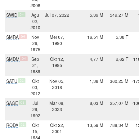
2006
SWID
Agu
Jul 07, 2022
5,39 M
549,27 M
Q4
02,
2010
SMRA
Nov
Mei 07,
16,51 M
5,38 T
Q4
26,
1990
1975
SMDM
Sep
Okt 12,
4,77 M
2,62 T
11
Q4
21,
1995
1989
SATU
Okt
Nov 05,
1,38 M
360,25 M
-17
Q1
03,
2018
2012
SAGE
Jul
Mar 08,
8,03 M
257,07 M
-10
Q1
29,
2023
1992
RODA
Okt
Okt 22,
13,59 M
788,34 M
-1
Q1
15,
2001
1984