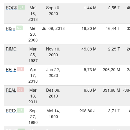
ROCK
Mei
Sep 10,
1,44 M
2,55 T
4
Q1
16,
2020
2013
RISE
Mei
Jul 09, 2018
16,20 M
16,44 T
3
Q1
23,
2003
RIMO
Mar
Nov 10,
45,08 M
2,25 T
2
25,
2000
1987
RELF
Apr
Jun 22,
5,73 M
206,20 M
2
Q4
17,
2023
2018
REAL
Mar
Des 06,
6,63 M
331,68 M
-38
Q1
13,
2019
2011
RDTX
Sep
Mei 14,
268,80 Jt
3,71 T
Q1
27,
1990
1980