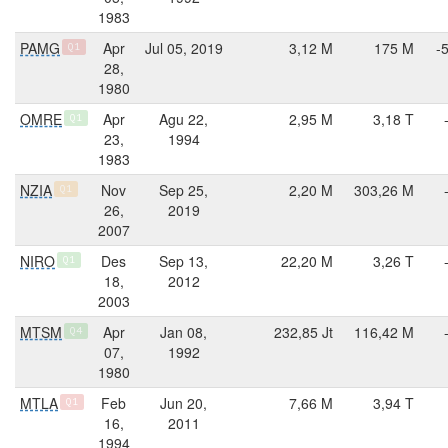
1983
PAMG
Apr
Jul 05, 2019
3,12 M
175 M
-
Q1
28,
1980
OMRE
Apr
Agu 22,
2,95 M
3,18 T
Q1
23,
1994
1983
NZIA
Nov
Sep 25,
2,20 M
303,26 M
Q1
26,
2019
2007
NIRO
Des
Sep 13,
22,20 M
3,26 T
Q1
18,
2012
2003
MTSM
Apr
Jan 08,
232,85 Jt
116,42 M
Q4
07,
1992
1980
MTLA
Feb
Jun 20,
7,66 M
3,94 T
Q1
16,
2011
1994