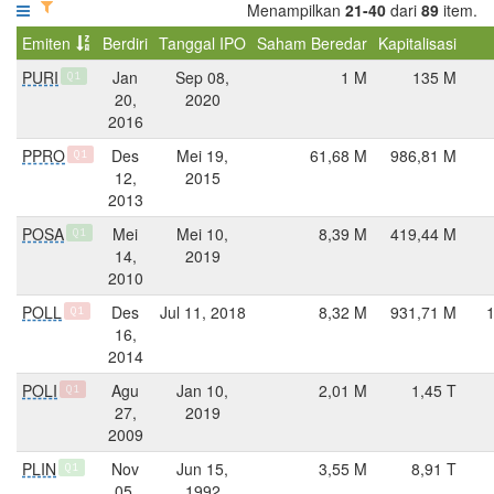
Menampilkan
21-40
dari
89
item.
Emiten
Berdiri
Tanggal IPO
Saham Beredar
Kapitalisasi
PURI
Jan
Sep 08,
1 M
135 M
Q1
20,
2020
2016
PPRO
Des
Mei 19,
61,68 M
986,81 M
Q1
12,
2015
2013
POSA
Mei
Mei 10,
8,39 M
419,44 M
Q1
14,
2019
2010
POLL
Des
Jul 11, 2018
8,32 M
931,71 M
Q1
16,
2014
POLI
Agu
Jan 10,
2,01 M
1,45 T
Q1
27,
2019
2009
PLIN
Nov
Jun 15,
3,55 M
8,91 T
Q1
05,
1992