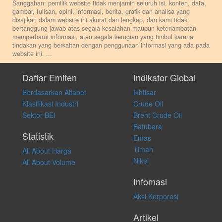
Sanggahan: pemilik website tidak menjamin seluruh isi, konten, data,
gambar, tulisan, opini, informasi, berita, grafik dan analisa yang
disajikan dalam website ini akurat dan lengkap, dan kami tidak
bertanggung jawab atas segala kesalahan maupun keterlambatan
memperbarui informasi, atau segala kerugian yang timbul karena
tindakan yang berkaitan dengan penggunaan informasi yang ada pada
website ini.
...
Setiap keputusan investasi merupakan keputusan dan tanggung jawab
pribadi. Kami tidak memberi anjuran, saran, rekomendasi untuk
Daftar Emiten
Indikator Global
membeli, menjual atau melakukan aktivitas lain yang terkait dengan
Berdasarkan Alfabet
Ikhtisar
transaksi perdagangan apapun, dan kami tidak bertanggung jawab
atas keputusan investasi yang dilakukan dalam kondisi dan situasi
Klasifikasi Industri
Crude Oil
apapun juga, yang diakibatkan secara langsung maupun tidak
Sektor BEI
Brent Crude Oil
langsung atas konten pada website ini.
Batubara
Statistik
Emas
Timah
All About Harga
Nikel
All About Volume
Infomasi
Aksi Korporasi
Artikel