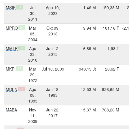
MSIE
Jul
Agu 10,
1,46 M
150,38 M
Q1
30,
2023
2011
MPRO
Mar
Okt 09,
9,94 M
101,16 T
-2.
Q1
05,
2018
2004
MMLP
Agu
Jun 12,
6,89 M
1,98 T
Q1
23,
2015
2010
MKPI
Mar
Jul 10, 2009
948,19 Jt
20,62 T
Q1
29,
1972
MDLN
Agu
Jan 18,
12,53 M
626,65 M
Q1
08,
1993
1983
MABA
Nov
Jun 22,
15,37 M
768,26 M
11,
2017
2009