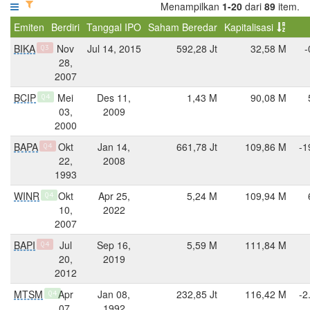
Menampilkan
1-20
dari
89
item.
Emiten
Berdiri
Tanggal IPO
Saham Beredar
Kapitalisasi
BIKA
Nov
Jul 14, 2015
592,28 Jt
32,58 M
-
Q3
28,
2007
BCIP
Mei
Des 11,
1,43 M
90,08 M
Q4
03,
2009
2000
BAPA
Okt
Jan 14,
661,78 Jt
109,86 M
-1
Q4
22,
2008
1993
WINR
Okt
Apr 25,
5,24 M
109,94 M
Q4
10,
2022
2007
BAPI
Jul
Sep 16,
5,59 M
111,84 M
Q4
20,
2019
2012
MTSM
Apr
Jan 08,
232,85 Jt
116,42 M
-2
Q4
07,
1992