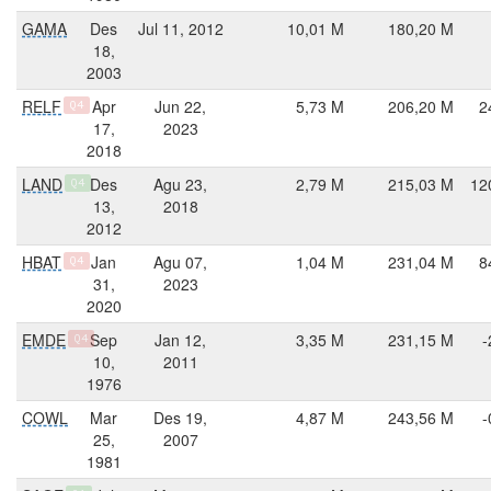
GAMA
Des
Jul 11, 2012
10,01 M
180,20 M
18,
2003
RELF
Apr
Jun 22,
5,73 M
206,20 M
2
Q4
17,
2023
2018
LAND
Des
Agu 23,
2,79 M
215,03 M
12
Q4
13,
2018
2012
HBAT
Jan
Agu 07,
1,04 M
231,04 M
8
Q4
31,
2023
2020
EMDE
Sep
Jan 12,
3,35 M
231,15 M
-
Q4
10,
2011
1976
COWL
Mar
Des 19,
4,87 M
243,56 M
-
25,
2007
1981