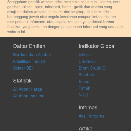
Sanggahan: pemilik website tidak menjamin seluruh isi, konten, data,
gambar, tulisan, opini, informasi, berita, grafik dan analisa yang
disajikan dalam website ini akurat dan lengkap, dan kami tidak
bertanggung jawab atas segala kesalahan maupun keterlambatan
memperbarui informasi, atau segala kerugian yang timbul karena
tindakan yang berkaitan dengan penggunaan informasi yang ada pada
website ini.
...
Setiap keputusan investasi merupakan keputusan dan tanggung jawab
pribadi. Kami tidak memberi anjuran, saran, rekomendasi untuk
Daftar Emiten
Indikator Global
membeli, menjual atau melakukan aktivitas lain yang terkait dengan
Berdasarkan Alfabet
Ikhtisar
transaksi perdagangan apapun, dan kami tidak bertanggung jawab
atas keputusan investasi yang dilakukan dalam kondisi dan situasi
Klasifikasi Industri
Crude Oil
apapun juga, yang diakibatkan secara langsung maupun tidak
Sektor BEI
Brent Crude Oil
langsung atas konten pada website ini.
Batubara
Statistik
Emas
Timah
All About Harga
Nikel
All About Volume
Infomasi
Aksi Korporasi
Artikel