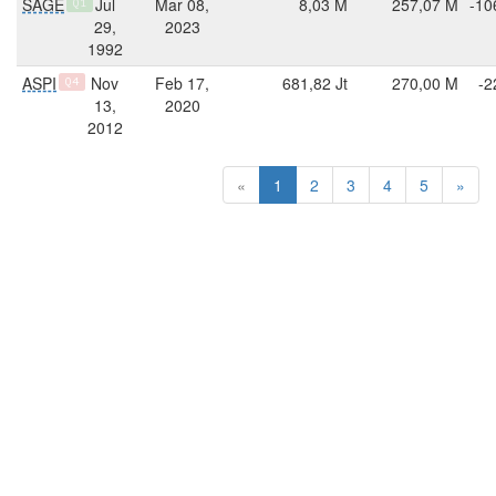
SAGE
Jul
Mar 08,
8,03 M
257,07 M
-10
Q1
29,
2023
1992
ASPI
Nov
Feb 17,
681,82 Jt
270,00 M
-2
Q4
13,
2020
2012
«
1
2
3
4
5
»