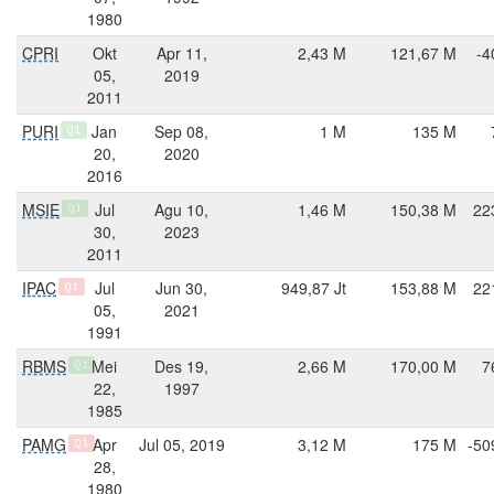
1980
CPRI
Okt
Apr 11,
2,43 M
121,67 M
-4
05,
2019
2011
PURI
Jan
Sep 08,
1 M
135 M
Q1
20,
2020
2016
MSIE
Jul
Agu 10,
1,46 M
150,38 M
22
Q1
30,
2023
2011
IPAC
Jul
Jun 30,
949,87 Jt
153,88 M
22
Q1
05,
2021
1991
RBMS
Mei
Des 19,
2,66 M
170,00 M
7
Q1
22,
1997
1985
PAMG
Apr
Jul 05, 2019
3,12 M
175 M
-50
Q1
28,
1980